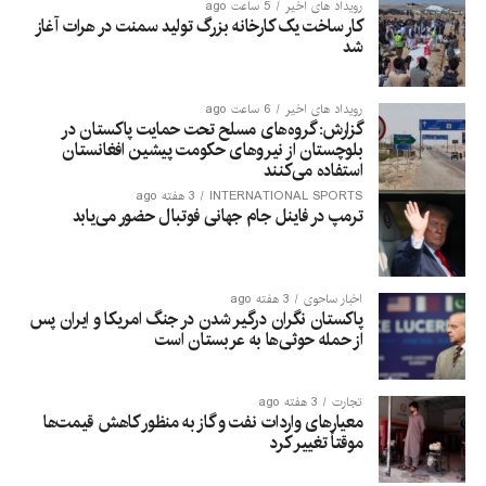
رویداد های اخیر
5 ساعت ago
کار ساخت یک کارخانه بزرگ تولید سمنت در هرات آغاز
شد
رویداد های اخیر
6 ساعت ago
گزارش: گروه‌های مسلح تحت حمایت پاکستان در
بلوچستان از نیروهای حکومت پیشین افغانستان
استفاده می‌کنند
INTERNATIONAL SPORTS
3 هفته ago
ترمپ در فاینل جام جهانی فوتبال حضور می‌یابد
اخبار ساحوی
3 هفته ago
پاکستان نگران درگیر شدن در جنگ امریکا و ایران پس
از حمله حوثی‌ها به عربستان است
تجارت
3 هفته ago
معیارهای واردات نفت و گاز به منظور کاهش قیمت‌ها
موقتاً تغییر کرد