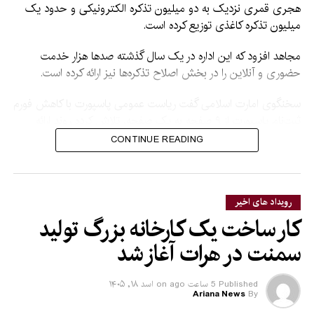
هجری قمری نزدیک به دو میلیون تذکره الکترونیکی و حدود یک
میلیون تذکره کاغذی توزیع کرده است.
مجاهد افزود که این اداره در یک سال گذشته صدها هزار خدمت
حضوری و آنلاین را در بخش اصلاح تذکره‌ها نیز ارائه کرده است.
سخنگوی امارت اسلامی گفت ریاست عمومی پاسپورت با کاهش فورم
ثبت‌نام پاسپورت از ۹ صفحه به یک صفحه، تلاش کرده روند ارائه
خدمات را سریع‌تر و آسان‌تر کند.
CONTINUE READING
او همچنین از گسترش خدمات شرکت دولتی «افغان پست» خبر
داد و گفت این شرکت در یک سال گذشته بیش از پنج میلیون
مراسله داخلی را انتقال داده است.
رویداد های اخیر
کار ساخت یک کارخانه بزرگ تولید
به گفته مجاهد، ارائه خدمات تأیید و تصدیق صدها هزار سند، راه‌اندازی
سمنت در هرات آغاز شد
خدمات عاجل، ایجاد مرکز خدمات مشتریان و رساندن اسناد تا درب
منازل از دیگر اقداماتی بوده که برای توسعه خدمات پستی انجام شده
است.
Published
5 ساعت ago
on
اسد ۱۸, ۱۴۰۵
Ariana News
By