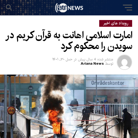
رویداد های اخیر
امارت اسلامی اهانت به قرآن کریم در
سویدن را محکوم کرد
منتشر شده
4 سال پیش
در
حمل ۳۰, ۱۴۰۱
توسط
Ariana News