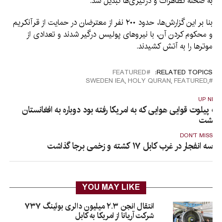
به صحنه تظاهرات و درگیری‌ها تبدیل شد.
بنا بر این گزارش‌ها، حدود ۲۰۰ نفر از معترضان در حمایت از قرآنکریم
و محکوم کردن آن، با نیروهای پولیس درگیر شدند و تعدادی از
موترها را به آتش کشیدند.
FEATURED
RELATED TOPICS:
FEATURED٬ HOLY QURAN٬ IEA٬ SWEDEN
UP NEX
ک پیلوت قوایی هوایی که به امریکا رفته بود دوباره به افغانستان
رگشت
DON'T MISS
سه انفجار در غرب کابل ۱۷ کشته و زخمی برجا گذاشت
YOU MAY LIKE
انتقال انجن ۲.۳ میلیون دالری بوئینگ ۷۳۷
شرکت آریانا از امریکا به کابل