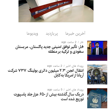
آخرین خبرها
پربازدید
ویدیوها
څار
2 ساعت ago
څار: تأثیر توافق امنیتی جدید پاکستان، عربستان
سعودی و ترکیه بر منطقه
رویداد های اخیر
2 ساعت ago
انتقال انجن ۲.۳ میلیون دالری بوئینگ ۷۳۷ شرکت
آریانا از امریکا به کابل
رویداد های اخیر
5 ساعت ago
در یک سال گذشته بیش از ۶۵۰ هزار جلد پاسپورت
توزیع شده است