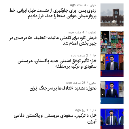
جهان
4 هفته ago
اردوی یمن: برای جلوگیری از نشست طیاره ایرانی، خط
پرواز میدان هوایی صنعا را هدف قرار دادیم
تجارت
4 هفته ago
فرمان تازه برای کاهش مالیات؛ تخفیف ۵۰ درصدی در
چهار بخش اعلام شد
څار
2 ساعت ago
څار: تأثیر توافق امنیتی جدید پاکستان، عربستان
سعودی و ترکیه بر منطقه
تحول
23 ساعت ago
تحول: تشدید اختلاف‌ها بر سر جنگ ایران
څار
1 روز ago
څار: د ترکیې، سعودي عربستان او پاکستان دفاعي
تړون