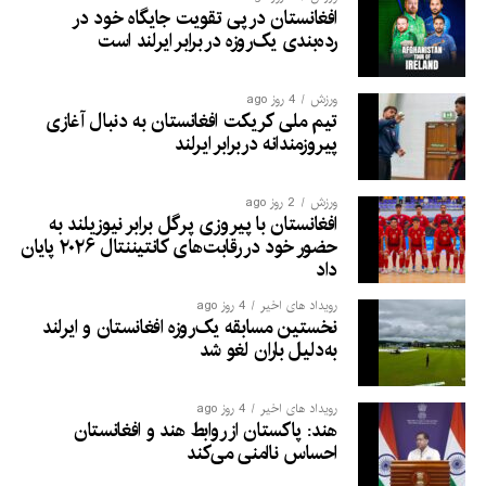
افغانستان در پی تقویت جایگاه خود در
رده‌بندی یک‌روزه در برابر ایرلند است
ورزش
4 روز ago
تیم ملی کریکت افغانستان به دنبال آغازی
پیروزمندانه دربرابر ایرلند
ورزش
2 روز ago
افغانستان با پیروزی پرگل برابر نیوزیلند به
حضور خود در رقابت‌های کانتیننتال ۲۰۲۶ پایان
داد
رویداد های اخیر
4 روز ago
نخستین مسابقه یک‌روزه افغانستان و ایرلند
به‌دلیل باران لغو شد
رویداد های اخیر
4 روز ago
هند: پاکستان از روابط هند و افغانستان
احساس ناامنی می‌کند