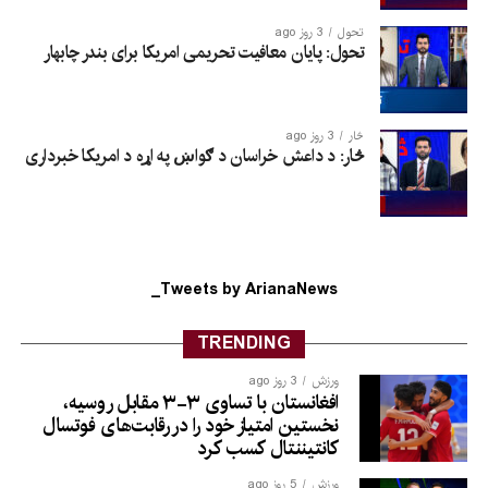
تحول
3 روز ago
تحول: پایان معافیت تحریمی امریکا برای بندر چابهار
څار
3 روز ago
څار: د داعش خراسان د ګواښ په اړه د امریکا خبرداری
Tweets by ArianaNews_
TRENDING
ورزش
3 روز ago
افغانستان با تساوی ۳-۳ مقابل روسیه،
نخستین امتیاز خود را در رقابت‌های فوتسال
کانتیننتال کسب کرد
ورزش
5 روز ago