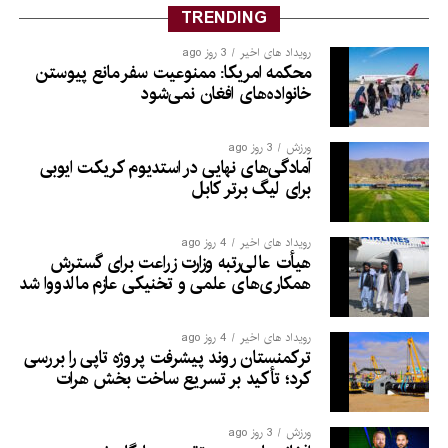
TRENDING
رویداد های اخیر
3 روز ago
محکمه امریکا: ممنوعیت سفر مانع پیوستن
خانواده‌های افغان نمی‌شود
ورزش
3 روز ago
آمادگی‌های نهایی در استدیوم کریکت ایوبی
برای لیگ برتر کابل
رویداد های اخیر
4 روز ago
هیأت عالی‌رتبه وزارت زراعت برای گسترش
همکاری‌های علمی و تخنیکی عازم مالدووا شد
رویداد های اخیر
4 روز ago
ترکمنستان روند پیشرفت پروژه تاپی را بررسی
کرد؛ تأکید بر تسریع ساخت بخش هرات
ورزش
3 روز ago