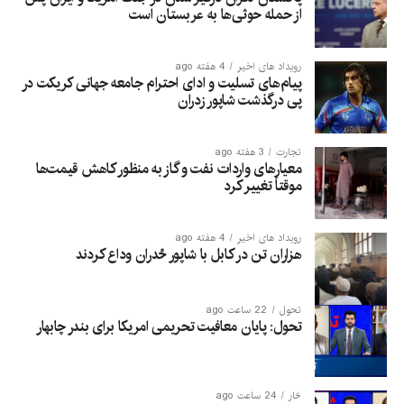
از حمله حوثی‌ها به عربستان است
رویداد های اخیر
4 هفته ago
پیام‌های تسلیت و ادای احترام جامعه جهانی کریکت در
پی درگذشت شاپور زدران
تجارت
3 هفته ago
معیارهای واردات نفت و گاز به منظور کاهش قیمت‌ها
موقتاً تغییر کرد
رویداد های اخیر
4 هفته ago
هزاران تن در کابل با شاپور ځدران وداع کردند
تحول
22 ساعت ago
تحول: پایان معافیت تحریمی امریکا برای بندر چابهار
څار
24 ساعت ago