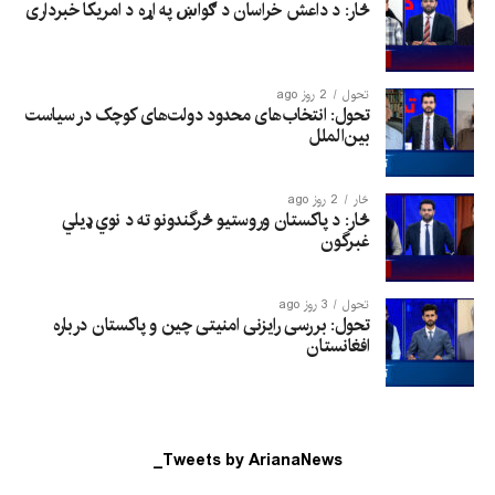
څار: د داعش خراسان د ګواښ په اړه د امریکا خبرداری
تحول
2 روز ago
تحول: انتخاب‌های محدود دولت‌های کوچک در سیاست
بین‌الملل
څار
2 روز ago
څار: د پاکستان وروستیو څرگندونو ته د نوي ډیلي
غبرگون
تحول
3 روز ago
تحول: بررسی رایزنی امنیتی چین و پاکستان درباره
افغانستان
Tweets by ArianaNews_