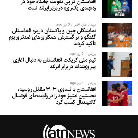
افغانستان در پی تقویت جایگاه خود در
رده‌بندی یک‌روزه در برابر ایرلند است
رویداد های اخیر
3 روز ago
نمایندگان چین و پاکستان درباره افغانستان
گفتگو و بر گسترش همکاری‌های ضدتروریزم
تأکید کردند
ورزش
2 روز ago
تیم ملی کریکت افغانستان به دنبال آغازی
پیروزمندانه دربرابر ایرلند
ورزش
1 روز ago
افغانستان با تساوی ۳-۳ مقابل روسیه،
نخستین امتیاز خود را در رقابت‌های فوتسال
کانتیننتال کسب کرد