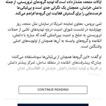
ایالات متحده هشدار داده است که تهدید گروه‌های تروریستی، از جمله
داعش خراسان، همچنان یک نگرانی جدی است و بی‌ثباتی‌ها
فرصت‌هایی را برای گسترش فعالیت این گروه‌ها فراهم می‌کند.
تمی بروس، معاون نماینده امریکا در سازمان ملل متحد، روز
چهارشنبه در نشست شورای امنیت درباره تهدیدهای ناشی از حملات
تروریستی به صلح و امنیت بین‌المللی گفت که مبارزه با داعش،
القاعده و گروه‌های وابسته به آن‌ها همچنان از اولویت‌های اصلی
واشنگتن است.
او گفت: «این گروه‌ها همچنان از بی‌ثباتی‌ها سوءاستفاده می‌کنند؛
چنان‌که پیشرفت‌های القاعده در منطقه ساحل، تمرکز بیشتر داعش
بر افریقا و تهدید دوامدار داعش خراسان در افغانستان نشان
می‌دهد.»
این اظهارات در حالی مطرح می‌شود که امارت اسلامی بارها ادعاها
درباره فعالیت گروه‌های تروریستی در افغانستان را رد کرده و
CONTINUE READING
گفته‌است اجازه نخواهد داد از خاک این کشور علیه امنیت دیگر
کشورها استفاده شود.