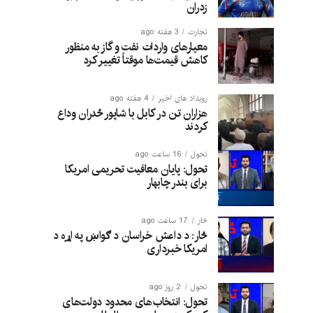
زدران
تجارت
3 هفته ago
معیارهای واردات نفت و گاز به منظور
کاهش قیمت‌ها موقتاً تغییر کرد
رویداد های اخیر
4 هفته ago
هزاران تن در کابل با شاپور ځدران وداع
کردند
تحول
16 ساعت ago
تحول: پایان معافیت تحریمی امریکا
برای بندر چابهار
څار
17 ساعت ago
څار: د داعش خراسان د ګواښ په اړه د
امریکا خبرداری
تحول
2 روز ago
تحول: انتخاب‌های محدود دولت‌های