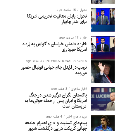
تحول
16 ساعت ago
تحول: پایان معافیت تحریمی امریکا
برای بندر چابهار
څار
17 ساعت ago
څار: د داعش خراسان د ګواښ په اړه د
امریکا خبرداری
INTERNATIONAL SPORTS
3 هفته ago
ترمپ در فاینل جام جهانی فوتبال حضور
می‌یابد
اخبار ساحوی
3 هفته ago
پاکستان نگران درگیر شدن در جنگ
امریکا و ایران پس از حمله حوثی‌ها به
عربستان است
رویداد های اخیر
4 هفته ago
پیام‌های تسلیت و ادای احترام جامعه
جهانی کریکت در پی درگذشت شاپور