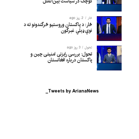
کوچک در سیاست بین‌الملل
څار
2 روز ago
څار: د پاکستان وروستیو څرگندونو ته د
نوي ډیلي غبرگون
تحول
3 روز ago
تحول: بررسی رایزنی امنیتی چین و
پاکستان درباره افغانستان
Tweets by ArianaNews_