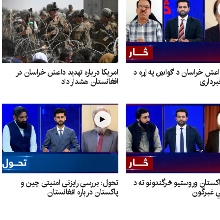
داعش خراسان د ګواښ په اړه د
امریکا درباره تهدید داعش خراسان در
برداری
افغانستان هشدار داد
اکستان وروستیو څرگندونو ته د
تحول: بررسی رایزنی امنیتی چین و
ي غبرگون
پاکستان درباره افغانستان