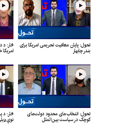
تحول: پایان معافیت تحریمی امریکا برای
څار: د 
بندر چابهار
امریکا خ
تحول: انتخاب‌های محدود دولت‌های
څار: د پ
کوچک در سیاست بین‌الملل
نوي ډیل