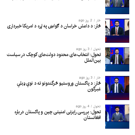
څار
2 روز ago
څار: د داعش خراسان د ګواښ په اړه د امریکا خبرداری
تحول
3 روز ago
تحول: انتخاب‌های محدود دولت‌های کوچک در سیاست
بین‌الملل
څار
3 روز ago
څار: د پاکستان وروستیو څرگندونو ته د نوي ډیلي
غبرگون
تحول
4 روز ago
تحول: بررسی رایزنی امنیتی چین و پاکستان درباره
افغانستان