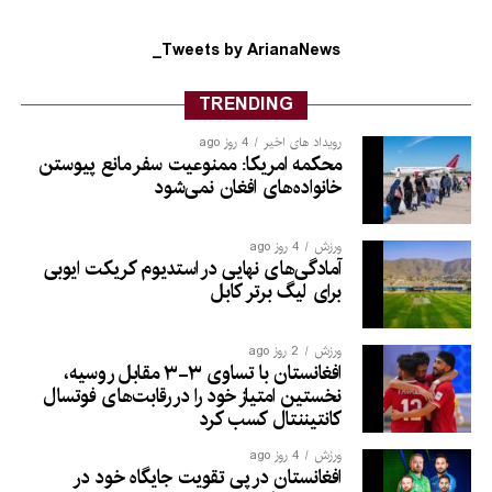
Tweets by ArianaNews_
TRENDING
رویداد های اخیر
4 روز ago
محکمه امریکا: ممنوعیت سفر مانع پیوستن
خانواده‌های افغان نمی‌شود
ورزش
4 روز ago
آمادگی‌های نهایی در استدیوم کریکت ایوبی
برای لیگ برتر کابل
ورزش
2 روز ago
افغانستان با تساوی ۳-۳ مقابل روسیه،
نخستین امتیاز خود را در رقابت‌های فوتسال
کانتیننتال کسب کرد
ورزش
4 روز ago
افغانستان در پی تقویت جایگاه خود در