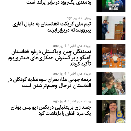
رده‌بندی یک‌روزه در برابر ایرلند است
ورزش
3 روز ago
تیم ملی کریکت افغانستان به دنبال آغازی
پیروزمندانه دربرابر ایرلند
رویداد های اخیر
4 روز ago
نمایندگان چین و پاکستان درباره افغانستان
گفتگو و بر گسترش همکاری‌های ضدتروریزم
تأکید کردند
رویداد های اخیر
4 روز ago
برنامه جهانی غذا: بحران سوءتغذیه کودکان در
افغانستان در حال وخیم‌تر شدن است
رویداد های اخیر
4 روز ago
جسد زن بریتانیایی در بکس؛ پولیس یونان
یک مرد افغان را بازداشت کرد