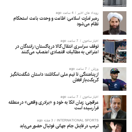
مالداری به مالدووا سفر کرده بود.
رویداد های اخیر
4 ساعت ago
رهبر امارت اسلامی: اطاعت و وحدت باعث استحکام
نظام می‌شود
اخبار ساحوی
7 ساعت ago
توقف سراسری انتقال کالا در پاکستان؛ رانندگان در
اعتراض به مطالبات اقتصادی اعتصاب می‌کنند
ورزش
7 ساعت ago
از پناهندگی تا تیم ملی اسکاتلند؛ داستان شگفت‌انگیز
کریکت‌باز افغان
اخبار ساحوی
7 ساعت ago
عراقچی: زمان اتکا به خود و «برادری واقعی» در منطقه
فرا رسیده است
INTERNATIONAL SPORTS
3 هفته ago
ترمپ در فاینل جام جهانی فوتبال حضور می‌یابد