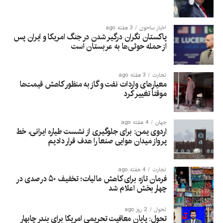
اخبار ساحوی
3 هفته ago
پاکستان نگران درگیر شدن در جنگ امریکا و ایران پس
از حمله حوثی‌ها به عربستان است
تجارت
3 هفته ago
معیارهای واردات نفت و گاز به منظور کاهش قیمت‌ها
موقتاً تغییر کرد
جهان
4 هفته ago
اردوی یمن: برای جلوگیری از نشست طیاره ایرانی، خط
پرواز میدان هوایی صنعا را هدف قرار دادیم
تجارت
4 هفته ago
فرمان تازه برای کاهش مالیات؛ تخفیف ۵۰ درصدی در
چهار بخش اعلام شد
تحول
2 روز ago
تحول: پایان معافیت تحریمی امریکا برای بندر چابهار