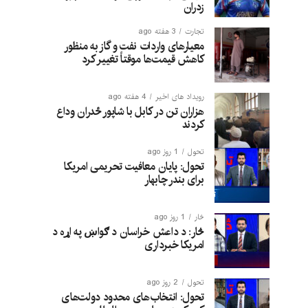
زدران
تجارت
3 هفته ago
معیارهای واردات نفت و گاز به منظور
کاهش قیمت‌ها موقتاً تغییر کرد
رویداد های اخیر
4 هفته ago
هزاران تن در کابل با شاپور ځدران وداع
کردند
تحول
1 روز ago
تحول: پایان معافیت تحریمی امریکا
برای بندر چابهار
څار
1 روز ago
څار: د داعش خراسان د ګواښ په اړه د
امریکا خبرداری
تحول
2 روز ago
تحول: انتخاب‌های محدود دولت‌های