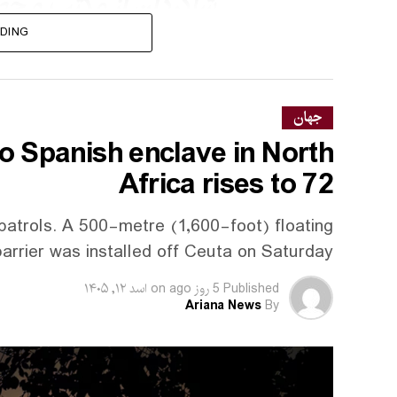
شاگردان از مکتب و حض
آمبولانس‌ها
DING
است.
جهان
to Spanish enclave in North
این رویداد چند ماه پس از حادثه مشابهی در جنوب
Africa rises to 72
تیراندازی داخل یک مکتب کشته و یک شاگرد زخم
patrols. A 500-metre (1,600-foot) floating
barrier was installed off Ceuta on Saturday.
Published
5 روز ago
on
اسد ۱۲, ۱۴۰۵
Ariana News
By