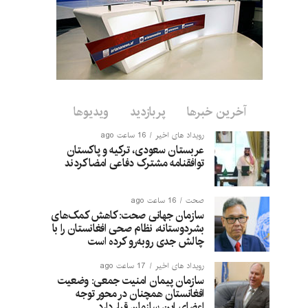
آخرین خبرها
پربازدید
ویدیوها
رویداد های اخیر
16 ساعت ago
عربستان سعودی، ترکیه و پاکستان
توافقنامه مشترک دفاعی امضا کردند
صحت
16 ساعت ago
سازمان جهانی صحت: کاهش کمک‌های
بشردوستانه، نظام صحی افغانستان را با
چالش جدی روبه‌رو کرده است
رویداد های اخیر
17 ساعت ago
سازمان پیمان امنیت جمعی: وضعیت
افغانستان همچنان در محور توجه
اعضای این سازمان قرار دارد