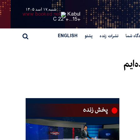
شنبه,۱۷ اسد ۱۴۰۵
Kabul
22° C
+
15...
+
گاه شما
نشرات زنده
پشتو
ENGLISH
‌ایم