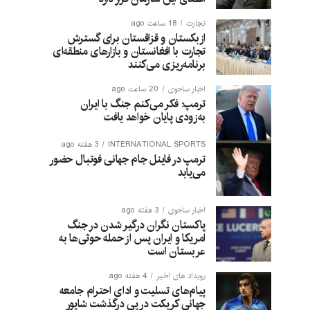
تجارت
18 ساعت ago
ازبکستان و قزاقستان برای گسترش
تجارت با افغانستان و بازارهای منطقه‌ای
برنامه‌ریزی می‌کنند
اخبار ساحوی
20 ساعت ago
ترمپ: فکر می‌کنم جنگ با ایران
به‌زودی پایان خواهد یافت
INTERNATIONAL SPORTS
3 هفته ago
ترمپ در فاینل جام جهانی فوتبال حضور
می‌یابد
اخبار ساحوی
3 هفته ago
پاکستان نگران درگیر شدن در جنگ
امریکا و ایران پس از حمله حوثی‌ها به
عربستان است
رویداد های اخیر
4 هفته ago
پیام‌های تسلیت و ادای احترام جامعه
جهانی کریکت در پی درگذشت شاپور