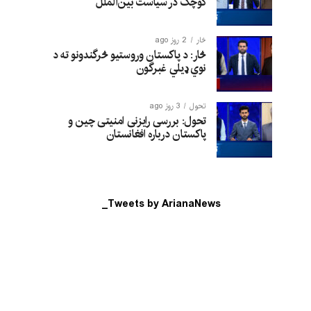
کوچک در سیاست بین‌الملل
څار
2 روز ago
څار: د پاکستان وروستیو څرگندونو ته د
نوي ډیلي غبرگون
تحول
3 روز ago
تحول: بررسی رایزنی امنیتی چین و
پاکستان درباره افغانستان
Tweets by ArianaNews_