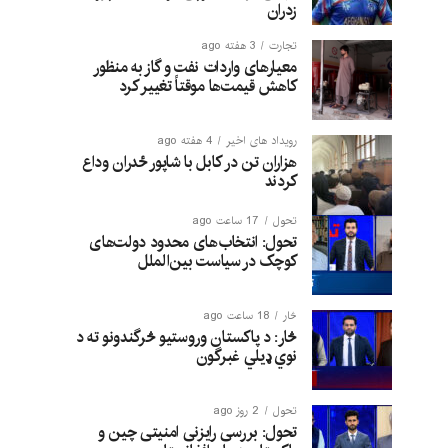
زدران
تجارت
3 هفته ago
معیارهای واردات نفت و گاز به منظور
کاهش قیمت‌ها موقتاً تغییر کرد
رویداد های اخیر
4 هفته ago
هزاران تن در کابل با شاپور ځدران وداع
کردند
تحول
17 ساعت ago
تحول: انتخاب‌های محدود دولت‌های
کوچک در سیاست بین‌الملل
څار
18 ساعت ago
څار: د پاکستان وروستیو څرگندونو ته د
نوي ډیلي غبرگون
تحول
2 روز ago
تحول: بررسی رایزنی امنیتی چین و