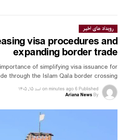
رویداد های اخیر
easing visa procedures and
expanding border trade
importance of simplifying visa issuance for
rade through the Islam Qala border crossing.
Published
6 minutes ago
on
اسد ۱۵, ۱۴۰۵
Ariana News
By