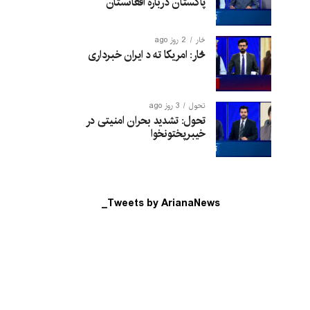
پاکستان درباره افغانستان
څار
2 روز ago
څار: امریکا ته د ایران خبرداری
تحول
3 روز ago
تحول: تشدید بحران امنیتی در
خیبرپختونخوا
Tweets by ArianaNews_