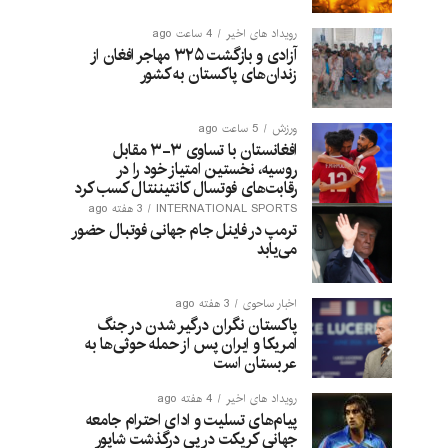
رویداد های اخیر
4 ساعت ago
آزادی و بازگشت ۳۲۵ مهاجر افغان از
زندان‌های پاکستان به کشور
ورزش
5 ساعت ago
افغانستان با تساوی ۳-۳ مقابل
روسیه، نخستین امتیاز خود را در
رقابت‌های فوتسال کانتیننتال کسب کرد
INTERNATIONAL SPORTS
3 هفته ago
ترمپ در فاینل جام جهانی فوتبال حضور
می‌یابد
اخبار ساحوی
3 هفته ago
پاکستان نگران درگیر شدن در جنگ
امریکا و ایران پس از حمله حوثی‌ها به
عربستان است
رویداد های اخیر
4 هفته ago
پیام‌های تسلیت و ادای احترام جامعه
جهانی کریکت در پی درگذشت شاپور