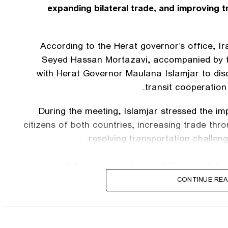
expanding bilateral trade, and improving tr
According to the Herat governor’s office, 
Seyed Hassan Mortazavi, accompanied by th
with Herat Governor Maulana Islamjar to dis
transit cooperation
During the meeting, Islamjar stressed the im
citizens of both countries, increasing trade thr
resolving transportation challe
Mortazavi reaffirmed I
closer coordination 
CONTINUE REA
saying Tehran is working
issuance, improve cros