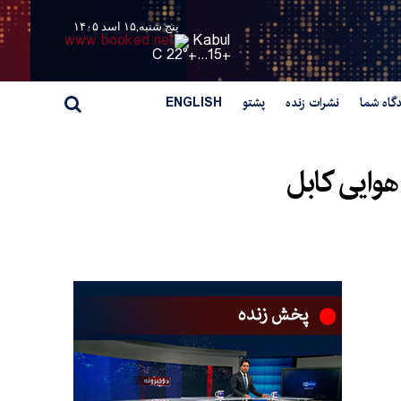
پنج شنبه,۱۵ اسد ۱۴۰۵
Kabul
22° C
+
15...
+
گاه شما
نشرات زنده
پشتو
ENGLISH
هوایی کابل