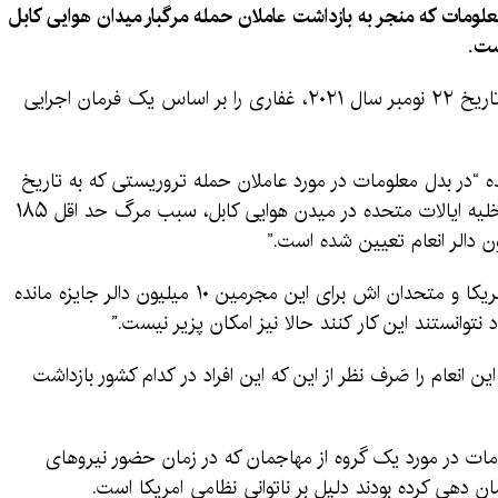
لومات که منجر به بازداشت عاملان حمله مرگبار میدان هوایی کابل
این درحالی است که وزارت خارجه امریکا به تاریخ ۲۲ نومبر سال ۲۰۲۱، غفاری را بر اساس یک فرمان اجرایی
ه “در بدل معلومات در مورد عاملان حمله تروریستی که به تاریخ
۲۶ اگست سال گذشته، در جریان عملیات تخلیه ایالات متحده در میدن هوایی کابل، سبب مرگ حد اقل ۱۸۵
ثمر سادات، آگاه نظامی، در این باره گفت:” امریکا و متحدان اش برای این مجرمین ۱۰ میلیون دالر جایزه مانده
وانستند این کار کنند حالا نیز امکان پزیر نیست.”
ن انعام را صَرف نظر از این که این افراد در کدام کشور بازداشت
لومات در مورد یک گروه از مهاجمان که در زمان حضور نیروهای
ان دهی کرده بودند دلیل بر ناتوانی نظامی امریکا است.