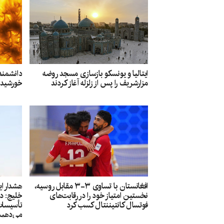
ایتالیا و یونسکو بازسازی مسجد روضه
دانشمندا
مزارشریف را پس از زلزله آغاز کردند
خورشید ر
افغانستان با تساوی ۳-۳ مقابل روسیه،
هشدار ا
نخستین امتیاز خود را در رقابت‌های
خلیج: در
فوتسال کانتیننتال کسب کرد
تأسیسات
می‌دهی