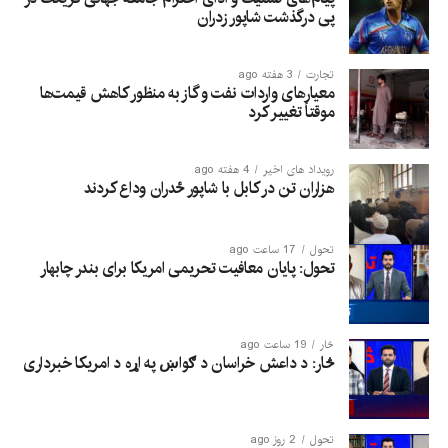
پی درگذشت شاپور زدران
تجارت
3 هفته ago
معیارهای واردات نفت و گاز به منظور کاهش قیمت‌ها
موقتاً تغییر کرد
رویداد های اخیر
4 هفته ago
هزاران تن در کابل با شاپور ځدران وداع کردند
تحول
17 ساعت ago
تحول: پایان معافیت تحریمی امریکا برای بندر چابهار
څار
19 ساعت ago
څار: د داعش خراسان د ګواښ په اړه د امریکا خبرداری
تحول
2 روز ago