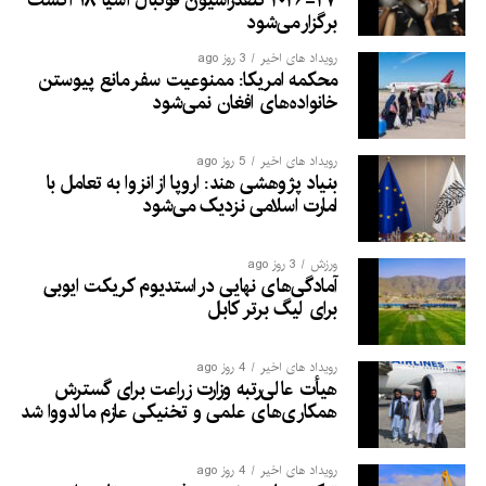
برگزار می‌شود
رویداد های اخیر
3 روز ago
محکمه امریکا: ممنوعیت سفر مانع پیوستن
خانواده‌های افغان نمی‌شود
رویداد های اخیر
5 روز ago
بنیاد پژوهشی هند: اروپا از انزوا به تعامل با
امارت اسلامی نزدیک می‌شود
ورزش
3 روز ago
آمادگی‌های نهایی در استدیوم کریکت ایوبی
برای لیگ برتر کابل
رویداد های اخیر
4 روز ago
هیأت عالی‌رتبه وزارت زراعت برای گسترش
همکاری‌های علمی و تخنیکی عازم مالدووا شد
رویداد های اخیر
4 روز ago