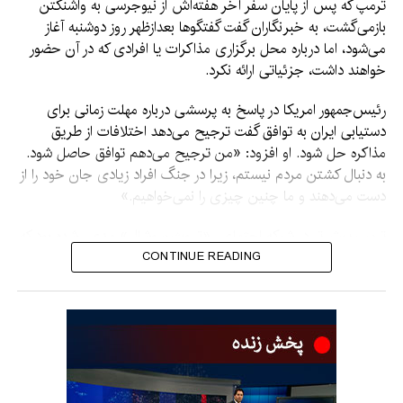
ترمپ که پس از پایان سفر آخر هفته‌اش از نیوجرسی به واشنگتن
بازمی‌گشت، به خبرنگاران گفت گفتگوها بعدازظهر روز دوشنبه آغاز
می‌شود، اما درباره محل برگزاری مذاکرات یا افرادی که در آن حضور
خواهند داشت، جزئیاتی ارائه نکرد.
رئیس‌جمهور امریکا در پاسخ به پرسشی درباره مهلت زمانی برای
دستیابی ایران به توافق گفت ترجیح می‌دهد اختلافات از طریق
مذاکره حل شود. او افزود: «من ترجیح می‌دهم توافق حاصل شود.
به دنبال کشتن مردم نیستم، زیرا در جنگ افراد زیادی جان خود را از
دست می‌دهند و ما چنین چیزی را نمی‌خواهیم.»
ترمپ پیش‌تر در شبکه اجتماعی «تروث سوشال» مدعی شده بود که
ایران و شماری از کشورهای خاورمیانه برای نهایی‌سازی توافقی که به
CONTINUE READING
بازگشایی کامل و فوری تنگه هرمز و پایان دادن به آنچه «تهدید
هسته‌ای ایران» خوانده، خواستار زمان بیشتری شده‌اند. او همچنین
گفته بود به همین دلیل از اجرای حمله‌ای قریب‌الوقوع علیه ایران
صرف‌نظر کرده است.
این در حالی است که