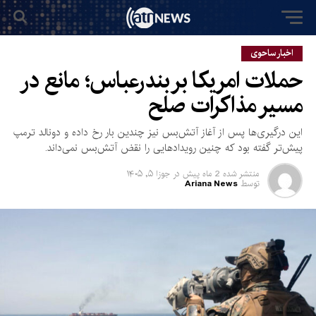
اخبار ساحوی
حملات امریکا بر بندرعباس؛ مانع در
مسیر مذاکرات صلح
این درگیری‌ها پس از آغاز آتش‌بس نیز چندین بار رخ داده و دونالد ترمپ
پیش‌تر گفته بود که چنین رویدادهایی را نقض آتش‌بس نمی‌داند.
منتشر شده
2 ماه پیش
در
جوزا ۵, ۱۴۰۵
توسط
Ariana News