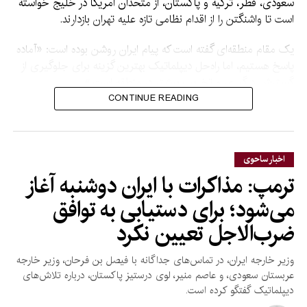
سعودی، قطر، ترکیه و پاکستان، از متحدان امریکا در خلیج خواسته
است تا واشنگتن را از اقدام نظامی تازه علیه تهران بازدارند.
یک مقام منطقه‌ای گفته است که پیام ایران روشن بوده است: «آماده
پاسخ هستیم، اما راه‌حل دیپلماتیک بهترین گزینه برای جلوگیری از
گسترش درگیری و تخریب بیشتر در منطقه است.»
CONTINUE READING
منابع خلیجی می‌گویند ایران
هشدار داده است که در صورت
حمله به زیربنا‌های این کشور،
اخبار ساحوی
ترمپ: مذاکرات با ایران دوشنبه آغاز
ممکن است تأسیسات انرژی،
می‌شود؛ برای دستیابی به توافق
پالایشگاه‌ها، شبکه‌های برق،
ضرب‌الاجل تعیین نکرد
آب، حمل‌ونقل و میدان‌های
نفتی در منطقه را هدف قرار
وزیر خارجه ایران، در تماس‌های جداگانه با فیصل بن فرحان، وزیر خارجه
دهد.
عربستان سعودی، و عاصم منیر، لوی درستیز پاکستان، درباره تلاش‌های
دیپلماتیک گفتگو کرده است.