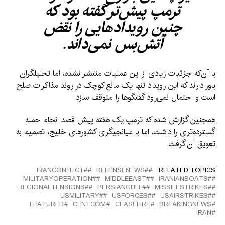
ترمپ پیش‌تر گفته بود که
چنین رویدادهایی را نقض
آتش‌بس نمی‌داند.
با آن‌که جزئیات زیادی از این عملیات منتشر نشده، اما تحلیلگران
باور دارند که این رویداد تنها یک مانع کوچک در روند مذاکرات صلح
است و احتمال نمی‌رود گفتگوها را متوقف سازد.
همچنین گزارش شده که ترمپ یک هفته پیش قصد انجام حمله
گسترده‌تری را داشت، اما با میانجیگری کشورهای خلیج، تصمیم به
تعویق آن گرفت.
#IRANCONFLICT
#DEFENSENEWS
RELATED TOPICS:
#MILITARYOPERATION
#MIDDLEEAST
#IRANIANBOATS
#REGIONALTENSIONS
#PERSIANGULF
#MISSILESTRIKES
#USMILITARY
#USFORCES
#USAIRSTRIKES
FEATURED
CENTCOM
CEASEFIRE
BREAKINGNEWS
IRAN