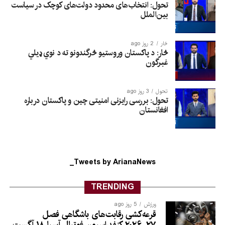
تحول: انتخاب‌های محدود دولت‌های کوچک در سیاست
بین‌الملل
څار
2 روز ago
څار: د پاکستان وروستیو څرگندونو ته د نوي ډیلي
غبرگون
تحول
3 روز ago
تحول: بررسی رایزنی امنیتی چین و پاکستان درباره
افغانستان
Tweets by ArianaNews_
TRENDING
ورزش
5 روز ago
قرعه‌کشی رقابت‌های باشگاهی فصل
۲۷-۲۰۲۶ کنفدراسیون فوتبال آسیا ۱۸ آگست