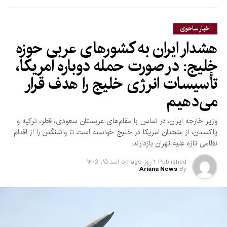
موشک‌های پاتریوت و
تاماهاوک، در حال ایجاد است.
اخبار ساحوی
هشدار ایران به کشورهای عربی حوزه
خلیج: در صورت حمله دوباره امریکا،
پیش از این، رویترز گزارش داده بود که ارتش امریکا در جریان
درگیری پنج‌ماهه با ایران، بخش بزرگی از ذخایر جهانی موشک‌های
تأسیسات انرژی خلیج را هدف قرار
دوربرد دقیق خود را مصرف کرده است.
می‌دهیم
#امریکا #ایران #ترمپ #جنگ #خبر_تازه
وزیر خارجه ایران، در تماس با مقام‌های عربستان سعودی، قطر، ترکیه و
پاکستان، از متحدان امریکا در خلیج خواسته است تا واشنگتن را از اقدام
نظامی تازه علیه تهران بازدارند.
Published
1 روز ago
on
اسد ۱۵, ۱۴۰۵
Ariana News
By