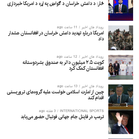
څار: د داعش خراسان د ګواښ په اړه د امریکا خبرداری
رویداد های اخیر
11 ساعت ago
امریکا درباره تهدید داعش خراسان در افغانستان هشدار
داد
رویداد های اخیر
12 ساعت ago
کویت ۲.۵ میلیون دالر به صندوق بشردوستانه
افغانستان کمک کرد
رویداد های اخیر
13 ساعت ago
چین از امارت اسلامی خواست علیه گروه‌های تروریستی
اقدام کند
INTERNATIONAL SPORTS
3 هفته ago
ترمپ در فاینل جام جهانی فوتبال حضور می‌یابد