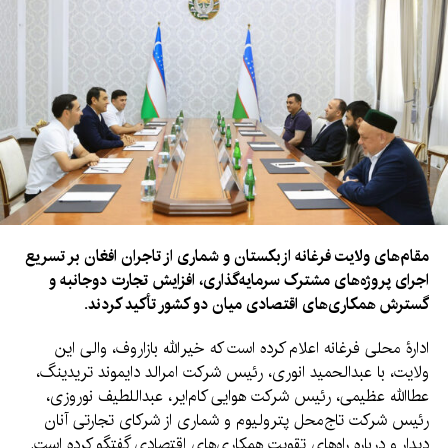
مقام‌های ولایت فرغانه ازبکستان و شماری از تاجران افغان بر تسریع
اجرای پروژه‌های مشترک سرمایه‌گذاری، افزایش تجارت دوجانبه و
گسترش همکاری‌های اقتصادی میان دو کشور تأکید کردند.
ادارۀ محلی فرغانه اعلام کرده است که خیرالله بازاروف، والی این
ولایت، با عبدالحمید انوری، رئیس شرکت امرالد دایموند تریدینگ،
عطاالله عظیمی، رئیس شرکت هوایی کام‌ایر، عبداللطیف نوروزی،
رئیس شرکت تاج‌محل پترولیوم و شماری از شرکای تجارتی آنان
دیدار و درباره راه‌های تقویت همکاری‌های اقتصادی گفتگو کرده است.