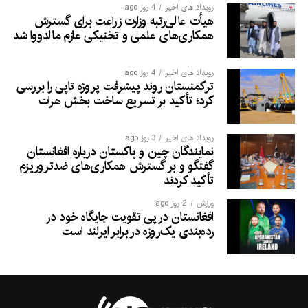
رویداد های اخیر
4 روز ago
هیأت عالی‌رتبه وزارت زراعت برای گسترش
همکاری‌های علمی و تخنیکی عازم مالدووا شد
رویداد های اخیر
4 روز ago
ترکمنستان روند پیشرفت پروژه تاپی را بررسی
کرد؛ تأکید بر تسریع ساخت بخش هرات
رویداد های اخیر
3 روز ago
نمایندگان چین و پاکستان درباره افغانستان
گفتگو و بر گسترش همکاری‌های ضدتروریزم
تأکید کردند
ورزش
2 روز ago
افغانستان در پی تقویت جایگاه خود در
رده‌بندی یک‌روزه در برابر ایرلند است