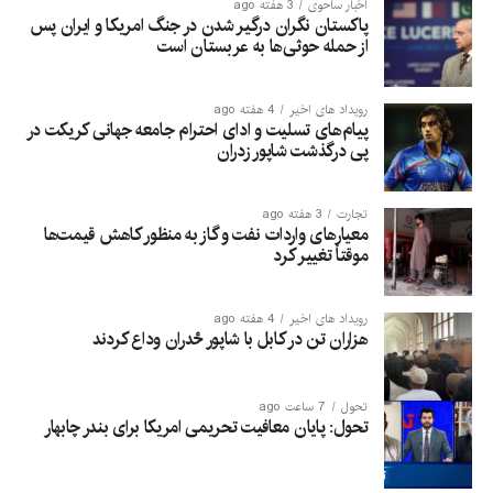
اخبار ساحوی
3 هفته ago
پاکستان نگران درگیر شدن در جنگ امریکا و ایران پس
از حمله حوثی‌ها به عربستان است
رویداد های اخیر
4 هفته ago
پیام‌های تسلیت و ادای احترام جامعه جهانی کریکت در
پی درگذشت شاپور زدران
تجارت
3 هفته ago
معیارهای واردات نفت و گاز به منظور کاهش قیمت‌ها
موقتاً تغییر کرد
رویداد های اخیر
4 هفته ago
هزاران تن در کابل با شاپور ځدران وداع کردند
تحول
7 ساعت ago
تحول: پایان معافیت تحریمی امریکا برای بندر چابهار