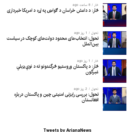
څار
8 ساعت ago
څار: د داعش خراسان د ګواښ په اړه د امریکا خبرداری
تحول
1 روز ago
تحول: انتخاب‌های محدود دولت‌های کوچک در سیاست
بین‌الملل
څار
1 روز ago
څار: د پاکستان وروستیو څرگندونو ته د نوي ډیلي
غبرگون
تحول
2 روز ago
تحول: بررسی رایزنی امنیتی چین و پاکستان درباره
افغانستان
Tweets by ArianaNews_