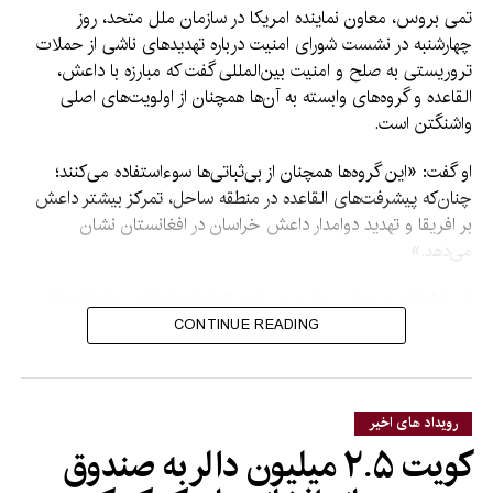
تمی بروس، معاون نماینده امریکا در سازمان ملل متحد، روز
چهارشنبه در نشست شورای امنیت درباره تهدیدهای ناشی از حملات
تروریستی به صلح و امنیت بین‌المللی گفت که مبارزه با داعش،
القاعده و گروه‌های وابسته به آن‌ها همچنان از اولویت‌های اصلی
واشنگتن است.
او گفت: «این گروه‌ها همچنان از بی‌ثباتی‌ها سوءاستفاده می‌کنند؛
چنان‌که پیشرفت‌های القاعده در منطقه ساحل، تمرکز بیشتر داعش
بر افریقا و تهدید دوامدار داعش خراسان در افغانستان نشان
می‌دهد.»
این اظهارات در حالی مطرح می‌شود که امارت اسلامی بارها ادعاها
درباره فعالیت گروه‌های تروریستی در افغانستان را رد کرده و
CONTINUE READING
گفته‌است اجازه نخواهد داد از خاک این کشور علیه امنیت دیگر
کشورها استفاده شود.
رویداد های اخیر
کویت ۲.۵ میلیون دالر به صندوق