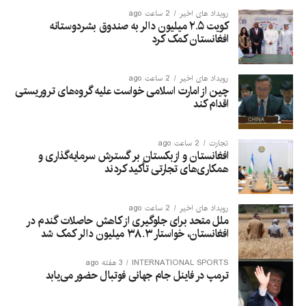
رویداد های اخیر
2 ساعت ago
کویت ۲.۵ میلیون دالر به صندوق بشردوستانه
افغانستان کمک کرد
رویداد های اخیر
2 ساعت ago
چین از امارت اسلامی خواست علیه گروه‌های تروریستی
اقدام کند
تجارت
2 ساعت ago
افغانستان و ازبکستان بر گسترش سرمایه‌گذاری و
همکاری‌های تجارتی تأکید کردند
رویداد های اخیر
2 ساعت ago
ملل متحد برای جلوگیری از کاهش حاصلات گندم در
افغانستان، خواستار ۳۸.۳ میلیون دالر کمک شد
INTERNATIONAL SPORTS
3 هفته ago
ترمپ در فاینل جام جهانی فوتبال حضور می‌یابد