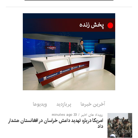
او هشدار داد که نباید اجازه داده شود افغانستان دوباره به محل رشد و
گسترش تروریزم تبدیل شود.
نماینده چین همچنین گفت جامعه جهانی باید به افغانستان در
بازسازی اقتصاد و بهبود زندگی مردم کمک کند تا زمینه‌های
شکل‌گیری تروریزم از بین برود.
وی افزود که چین از همکاری کشورهای آسیای مرکزی و سازمان‌های
منطقه‌ای مانند سازمان همکاری شانگهای با افغانستان برای مقابله
مشترک با تهدیدهای تروریستی فرامرزی حمایت می‌کند.
این اظهارات در حالی مطرح می‌شود که امارت اسلامی حضور
گروه‌های تروریستی در افغانستان را رد کرده و تأکید کرده است که
اجازه نمی‌دهد از خاک افغانستان علیه امنیت هیچ کشور دیگری
استفاده شود.
آخرین خبرها
پربازدید
ویدیوها
رویداد های اخیر
33 minutes ago
امریکا درباره تهدید داعش خراسان در افغانستان هشدار
داد