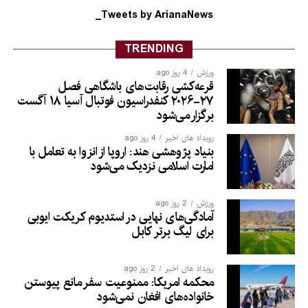
Tweets by ArianaNews_
TRENDING
ورزش
4 روز ago
قرعه‌کشی رقابت‌های باشگاهی فصل
۲۷-۲۰۲۶ کنفدراسیون فوتبال آسیا ۱۸ آگست
برگزار می‌شود
رویداد های اخیر
4 روز ago
بنیاد پژوهشی هند: اروپا از انزوا به تعامل با
امارت اسلامی نزدیک می‌شود
ورزش
2 روز ago
آمادگی‌های نهایی در استدیوم کریکت ایوبی
برای لیگ برتر کابل
رویداد های اخیر
2 روز ago
محکمه امریکا: ممنوعیت سفر مانع پیوستن
خانواده‌های افغان نمی‌شود