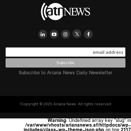
Subscribe to Ariana News Daily Newsletter
Copyright © 2025 Ariana News. All rights reserved!
Warning
: Undefined array key "slug" in
/var/www/vhosts/ariananews.af/httpdocs/wp-
includes/class-wp-theme-json.php
on line
2117