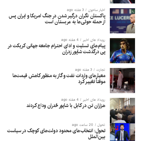
اخبار ساحوی
3 هفته ago
پاکستان نگران درگیر شدن در جنگ امریکا و ایران پس
از حمله حوثی‌ها به عربستان است
رویداد های اخیر
4 هفته ago
پیام‌های تسلیت و ادای احترام جامعه جهانی کریکت در
پی درگذشت شاپور زدران
تجارت
3 هفته ago
معیارهای واردات نفت و گاز به منظور کاهش قیمت‌ها
موقتاً تغییر کرد
رویداد های اخیر
4 هفته ago
هزاران تن در کابل با شاپور ځدران وداع کردند
تحول
20 ساعت ago
تحول: انتخاب‌های محدود دولت‌های کوچک در سیاست
بین‌الملل