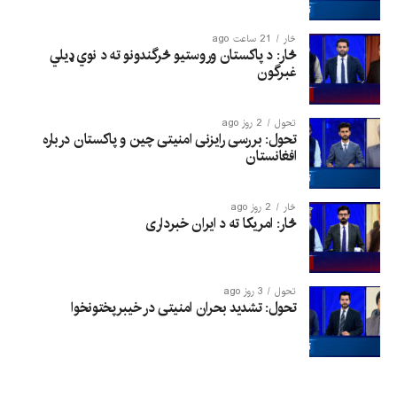
څار
21 ساعت ago
څار: د پاکستان وروستیو څرگندونو ته د نوي ډیلي
غبرگون
تحول
2 روز ago
تحول: بررسی رایزنی امنیتی چین و پاکستان درباره
افغانستان
څار
2 روز ago
څار: امریکا ته د ایران خبرداری
تحول
3 روز ago
تحول: تشدید بحران امنیتی در خیبرپختونخوا