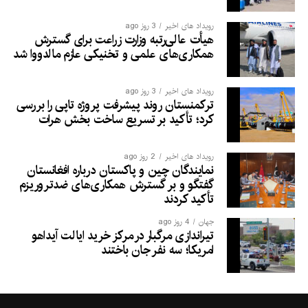
رویداد های اخیر
3 روز ago
هیأت عالی‌رتبه وزارت زراعت برای گسترش
همکاری‌های علمی و تخنیکی عازم مالدووا شد
رویداد های اخیر
3 روز ago
ترکمنستان روند پیشرفت پروژه تاپی را بررسی
کرد؛ تأکید بر تسریع ساخت بخش هرات
رویداد های اخیر
2 روز ago
نمایندگان چین و پاکستان درباره افغانستان
گفتگو و بر گسترش همکاری‌های ضدتروریزم
تأکید کردند
جهان
4 روز ago
تیراندازی مرگبار در مرکز خرید ایالت آیداهو
امریکا؛ سه نفر جان باختند