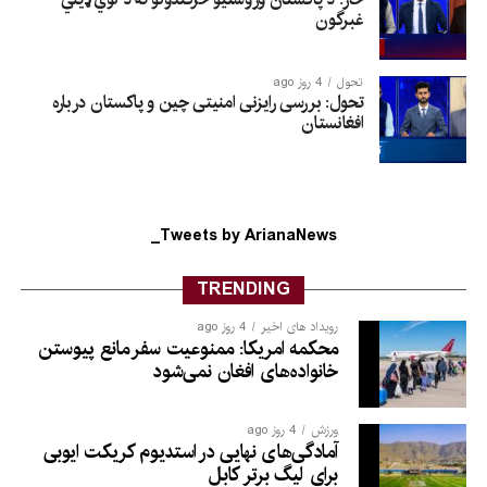
غبرگون
تحول
4 روز ago
تحول: بررسی رایزنی امنیتی چین و پاکستان درباره
افغانستان
Tweets by ArianaNews_
TRENDING
رویداد های اخیر
4 روز ago
محکمه امریکا: ممنوعیت سفر مانع پیوستن
خانواده‌های افغان نمی‌شود
ورزش
4 روز ago
آمادگی‌های نهایی در استدیوم کریکت ایوبی
برای لیگ برتر کابل