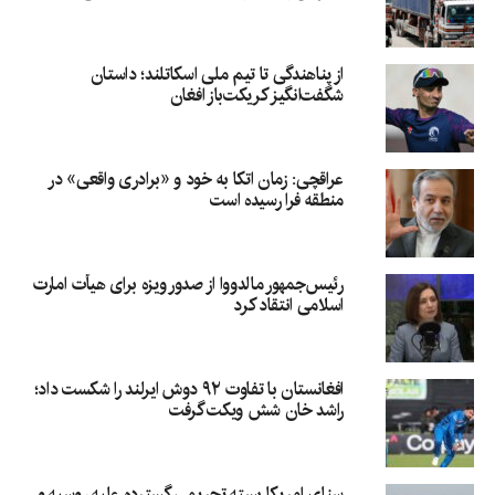
از پناهندگی تا تیم ملی اسکاتلند؛ داستان
شگفت‌انگیز کریکت‌باز افغان
عراقچی: زمان اتکا به خود و «برادری واقعی» در
منطقه فرا رسیده است
رئیس‌جمهور مالدووا از صدور ویزه برای هیأت امارت
اسلامی انتقاد کرد
افغانستان با تفاوت ۹۲ دوش ایرلند را شکست داد؛
راشد خان شش ویکت گرفت
سنای امریکا بسته تحریمی گسترده علیه روسیه و