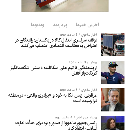
آخرین خبرها
پربازدید
ویدیوها
اخبار ساحوی
3 ساعت ago
توقف سراسری انتقال کالا در پاکستان؛ رانندگان در
اعتراض به مطالبات اقتصادی اعتصاب می‌کنند
ورزش
3 ساعت ago
از پناهندگی تا تیم ملی اسکاتلند؛ داستان شگفت‌انگیز
کریکت‌باز افغان
اخبار ساحوی
3 ساعت ago
عراقچی: زمان اتکا به خود و «برادری واقعی» در منطقه
فرا رسیده است
رویداد های اخیر
4 ساعت ago
رئیس‌جمهور مالدووا از صدور ویزه برای هیأت امارت
اسلامی انتقاد کرد