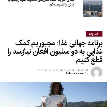
ایران را تصویب کرد
اخبار ویژه
برنامه جهانی غذا: مجبوریم کمک
غذایی به دو میلیون افغان نیازمند را
قطع کنیم
Published
3 سال ago
on
سنبله ۱۴, ۱۴۰۲
Ariana News
By