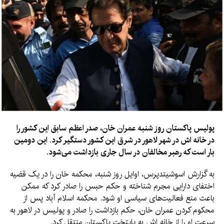
مطابق با ویدیوهای منتشر شده در فضای مجازی، یک طیاره‌ی امبرائر
متعلق به پریگوژین در ولایت تور و در ۱۵ کیلومتری میدان هوایی
نظامی خوتیلوو سقوط کرده است.
گفته می‌شود که این طیاره حامل ۳ خدمه و ۷ مسافر بوده است.
در همین حال، شبکه بی‌بی‌سی مدعی شد رییس واگنرها در حادثه
سقوط هواپیما جان باخته است.
پولیس پاکستان روز شنبه عمران خان، صدر اعظم سابق این کشور را
در خانه اش در شهر لاهور در شرق این کشور دستگیر کرد. این دومین
بار است که رهبر مخالفان در سال جاری بازداشت می‌شود.
به گزارش اسوشیتدپرس، اوایل روز شنبه، محکمه خان را در یک قضیه
اختفای دارایی مجرم شناخته و حکم حبس را صادر کرد که ممکن
باعث منع فعالیت‌های سیاسی او شود. محکمه اسلام آباد پس از
محکوم کردن عمران خان، حکم بازداشت را صادر و پولیس در لاهور به
سرعت او را از خانه اش به پایتخت پاکستان منتقل کرد.