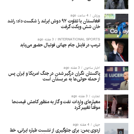
ورزش
4 ساعت ago
افغانستان با تفاوت ۹۲ دوش ایرلند را شکست داد؛ راشد
خان شش ویکت گرفت
INTERNATIONAL SPORTS
3 هفته ago
ترمپ در فاینل جام جهانی فوتبال حضور می‌یابد
اخبار ساحوی
3 هفته ago
پاکستان نگران درگیر شدن در جنگ امریکا و ایران پس
از حمله حوثی‌ها به عربستان است
تجارت
3 هفته ago
معیارهای واردات نفت و گاز به منظور کاهش قیمت‌ها
موقتاً تغییر کرد
جهان
4 هفته ago
اردوی یمن: برای جلوگیری از نشست طیاره ایرانی، خط