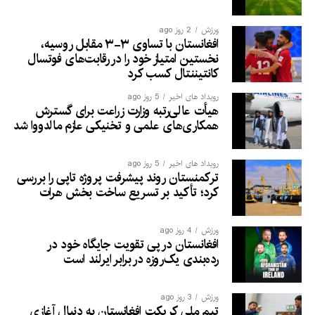
ورزش
2 روز ago
افغانستان با تساوی ۳-۳ مقابل روسیه،
نخستین امتیاز خود را در رقابت‌های فوتسال
کانتیننتال کسب کرد
رویداد های اخیر
5 روز ago
هیأت عالی‌رتبه وزارت زراعت برای گسترش
همکاری‌های علمی و تخنیکی عازم مالدووا شد
رویداد های اخیر
5 روز ago
ترکمنستان روند پیشرفت پروژه تاپی را بررسی
کرد؛ تأکید بر تسریع ساخت بخش هرات
ورزش
4 روز ago
افغانستان در پی تقویت جایگاه خود در
رده‌بندی یک‌روزه در برابر ایرلند است
ورزش
3 روز ago
تیم ملی کریکت افغانستان به دنبال آغازی