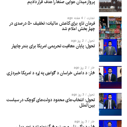
پرواز میدان هوایی صنعا را هدف قرار دادیم
تجارت
4 هفته ago
فرمان تازه برای کاهش مالیات؛ تخفیف ۵۰ درصدی در
چهار بخش اعلام شد
تحول
2 روز ago
تحول: پایان معافیت تحریمی امریکا برای بندر چابهار
څار
2 روز ago
څار: د داعش خراسان د ګواښ په اړه د امریکا خبرداری
تحول
3 روز ago
تحول: انتخاب‌های محدود دولت‌های کوچک در سیاست
بین‌الملل
څار
3 روز ago
څار: د پاکستان وروستیو څرگندونو ته د نوي ډیلي