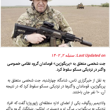
Last Updated on: سنبله ۲, ۱۴۰۲
جت شخصی متعلق به «پریگوژین» قوماندان گروه نظامی خصوصی
واگنر در نزدیکی مسکو سقوط کرد.
به نقل از خبرگزاری تاس، شامگاه چهارشنبه، جت شخصی متعلق به
پریگوژین، قوماندان واگنرها در نزدیکی مسکو سقوط کرد که در نتیجه
آن، ۱۰ نفر جان باختند.
ولادیمیر روگوف، یکی از اعضای اداره منطقه‌ای زاپوروژیا گفت که افراد
نزدیک به پریگوژین، مرگ او و دیمیتری اوتکین بنیانگذار گروه واگنر