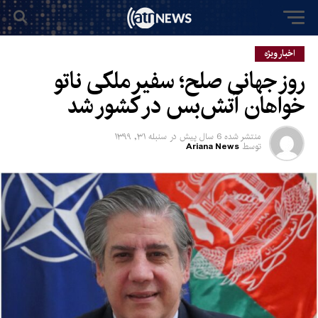
اخبار ویژه
روز جهانی صلح؛ سفیر ملکی ناتو
خواهان آتش‌بس در کشور شد
منتشر شده
6 سال پیش
در
سنبله ۳۱, ۱۳۹۹
توسط
Ariana News