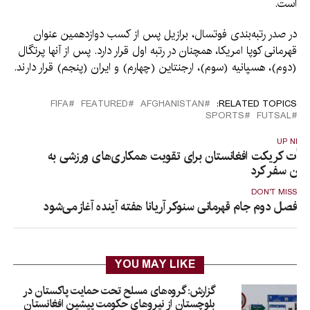
است.
در صدر رتبه‌بندی فوتسال، برازیل پس از کسب دوازدهمین عنوان
قهرمانی کوپا امریکا، همچنان در رتبه اول قرار دارد. پس از آنها پرتگال
(دوم)، هسپانیه (سوم)، ارجنتاین (چهارم) و ایران (پنجم) قرار دارند.
FIFA
FEATURED
AFGHANISTAN
RELATED TOPICS:
SPORTS
FUTSAL
UP NEX
یأت کریکت افغانستان برای تقویت همکاری‌های ورزشی به
ین سفر کرد
DON'T MISS
فصل دوم جام قهرمانی سنوکر آریانا هفته آینده آغاز می‌شود
YOU MAY LIKE
گزارش: گروه‌های مسلح تحت حمایت پاکستان در
بلوچستان از نیروهای حکومت پیشین افغانستان