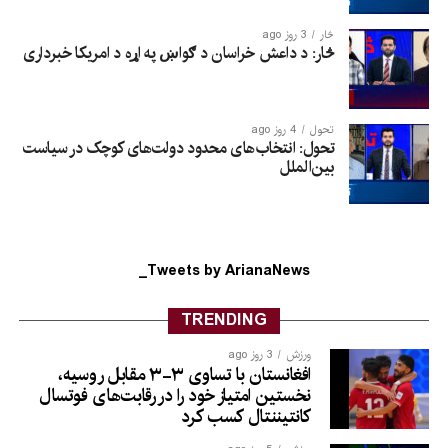
څار
3 روز ago
څار: د داعش خراسان د ګواښ په اړه د امریکا خبرداری
تحول
4 روز ago
تحول: انتخاب‌های محدود دولت‌های کوچک در سیاست
بین‌الملل
Tweets by ArianaNews_
TRENDING
ورزش
3 روز ago
افغانستان با تساوی ۳-۳ مقابل روسیه،
نخستین امتیاز خود را در رقابت‌های فوتسال
کانتیننتال کسب کرد