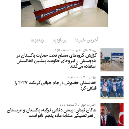
سومین بازی یک‌روزه دو تیم روز دوشنبه در شهر بلفاست ایرلند برگزار
می‌شود.
علاقه‌مندان می‌توانند این بازی را به‌صورت زنده از تلویزیون آریانا
تماشا کنند.
آخرین خبرها
پربازدید
ویدیوها
رویداد های اخیر
1 ساعت ago
گزارش: گروه‌های مسلح تحت حمایت پاکستان در
بلوچستان از نیروهای حکومت پیشین افغانستان
استفاده می‌کنند
ورزش
2 ساعت ago
افغانستان حضورش در جام جهانی کریکت ۲۰۲۷ را
قطعی کرد
اخبار ساحوی
3 ساعت ago
هاکان فیدان: پیمان دفاعی ترکیه، پاکستان و عربستان
از نظر تخنیکی مشابه ماده پنجم ناتو است