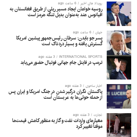
رویداد های اخیر
6 ساعت ago
روسیه خواهان ایجاد مسیر ریلی از طریق افغانستان به
اقیانوس هند به‌عنوان بدیل تنگه هرمز است
جهان
6 ساعت ago
پسر جو بایدن: سرطان رئیس‌جمهور پیشین امریکا
گسترش یافته و بسیار دردناک است
INTERNATIONAL SPORTS
3 هفته ago
ترمپ در فاینل جام جهانی فوتبال حضور می‌یابد
اخبار ساحوی
3 هفته ago
پاکستان نگران درگیر شدن در جنگ امریکا و ایران پس
از حمله حوثی‌ها به عربستان است
تجارت
3 هفته ago
معیارهای واردات نفت و گاز به منظور کاهش قیمت‌ها
موقتاً تغییر کرد