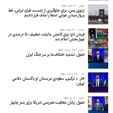
جهان
4 هفته ago
اردوی یمن: برای جلوگیری از نشست طیاره ایرانی، خط
پرواز میدان هوایی صنعا را هدف قرار دادیم
تجارت
4 هفته ago
فرمان تازه برای کاهش مالیات؛ تخفیف ۵۰ درصدی در
چهار بخش اعلام شد
تحول
18 ساعت ago
تحول: تشدید اختلاف‌ها بر سر جنگ ایران
څار
19 ساعت ago
څار: د ترکیې، سعودي عربستان او پاکستان دفاعي
تړون
تحول
3 روز ago
تحول: پایان معافیت تحریمی امریکا برای بندر چابهار