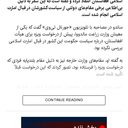
اسلامی افغانستان انتقاد کرده و گفته است که این سفر به دلیل
بی‌اطلاعی برخی مقام‌های دولتی از سیاست کشورشان در قبال امارت
اسلامی انجام شده است.
ساندو در مصاحبه با تلویزیون «جورنال تی‌وی» گفت که یکی از
معینان وزارت زراعت مالدووا، پیش از درخواست ویزه برای هیأت
افغانستان، درباره سیاست حکومت این کشور در قبال امارت اسلامی
بررسی نکرده بود.
به گفته او، مقام‌های وزارت خارجه نیز به دلیل مقام بلندپایه فردی که
درخواست ویزه را فرستاده بود، تصور کردند که این درخواست قبلاً
تأیید شده است.
رئیس‌جمهور مالدووا این موضوع را «شرم‌آور» خواند و خواستار
برخورد انضباطی با مسئولان این تصمیم شد.
CONTINUE READING
ساندو گفت: «براساس اطلاعاتی که در اختیار دارم، یکی از معینان
وزارت زراعت بررسی نکرده بود که سیاست جمهوری مالدووا در قبال
رژیم افغانستان چیست. این موضوع عجیب است.»