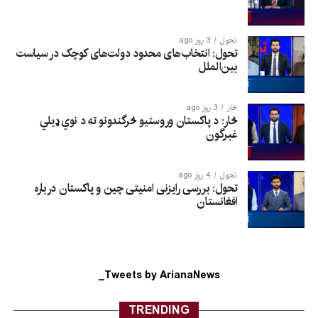
تحول
3 روز ago
تحول: انتخاب‌های محدود دولت‌های کوچک در سیاست
بین‌الملل
څار
3 روز ago
څار: د پاکستان وروستیو څرگندونو ته د نوي ډیلي
غبرگون
تحول
4 روز ago
تحول: بررسی رایزنی امنیتی چین و پاکستان درباره
افغانستان
Tweets by ArianaNews_
TRENDING