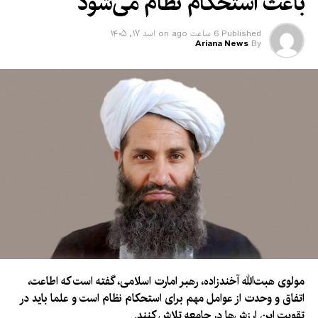
باعث استحکام نظام می‌شود
کشور عرضه شده و از واردات محصولات خارجی جلوگیری شود.
در حال حاضر، تجهیزات برقی از کشورهای مختلف، از جمله چین،
Published
6 ساعت ago
on
اسد ۱۷, ۱۴۰۵
Ariana News
By
ایران و ترکیه، به افغانستان وارد می‌شود.
مولوی هبت‌الله آخندزاده، رهبر امارت اسلامی، گفته است که اطاعت،
اتفاق و وحدت از عوامل مهم برای استحکام نظام است و علما باید در
تقویت این ارزش‌ها در جامعه تلاش کنند.