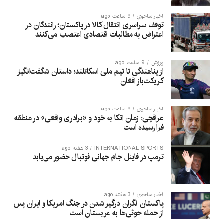
اخبار ساحوی
9 ساعت ago
توقف سراسری انتقال کالا در پاکستان؛ رانندگان در
اعتراض به مطالبات اقتصادی اعتصاب می‌کنند
ورزش
9 ساعت ago
از پناهندگی تا تیم ملی اسکاتلند؛ داستان شگفت‌انگیز
کریکت‌باز افغان
اخبار ساحوی
9 ساعت ago
عراقچی: زمان اتکا به خود و «برادری واقعی» در منطقه
فرا رسیده است
INTERNATIONAL SPORTS
3 هفته ago
ترمپ در فاینل جام جهانی فوتبال حضور می‌یابد
اخبار ساحوی
3 هفته ago
پاکستان نگران درگیر شدن در جنگ امریکا و ایران پس
از حمله حوثی‌ها به عربستان است