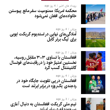
رویداد های اخیر
4 روز ago
محکمه امریکا: ممنوعیت سفر مانع پیوستن
خانواده‌های افغان نمی‌شود
ورزش
4 روز ago
آمادگی‌های نهایی در استدیوم کریکت ایوبی
برای لیگ برتر کابل
ورزش
2 روز ago
افغانستان با تساوی ۳-۳ مقابل روسیه،
نخستین امتیاز خود را در رقابت‌های فوتسال
کانتیننتال کسب کرد
ورزش
4 روز ago
افغانستان در پی تقویت جایگاه خود در
رده‌بندی یک‌روزه در برابر ایرلند است
ورزش
3 روز ago
تیم ملی کریکت افغانستان به دنبال آغازی
پیروزمندانه دربرابر ایرلند