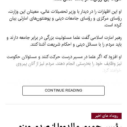
او این اظهارات را در دیدار با وزیر تحصیلات عالی، معینان این وزارت،
رؤسای مرکزی و رؤسای جامعات دینی و پوهنتون‌های امارتی بیان
کرده است.
رهبر امارت اسلامی گفت علما مسئولیت بزرگی در برابر جامعه دارند و
باید مردم را با مسائل دینی و احکام شریعت آشنا کنند.
او افزود که اگر علما در مسیر درست حرکت کنند و مسئولان حکومت
نیز وظایف خود را به‌درستی انجام دهند، مردم نیز از آنان پیروی
خواهند کرد.
مولوی هبت‌الله آخندزاده همچنین از مسئولان پوهنتون‌ها خواست به
آموزش و تربیت محصلان توجه جدی داشته باشند و آنان را در کنار
CONTINUE READING
آموزش‌های علمی، با مسائل دینی نیز آشنا کنند.
او گفت محصلان در آینده در بخش‌های مختلف حکومت و جامعه، از
جمله طب، انجنیری و سایر بخش‌ها، مسئولیت خواهند داشت و
رویداد های اخیر
مسئولان پوهنتون‌ها باید برای تربیت آنان تلاش بیشتری کنند.
رئیس‌جمهور مالدووا از صدور ویزه