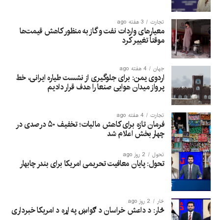
تجارت
3 هفته ago
معیارهای واردات نفت و گاز به منظور کاهش قیمت‌ها
موقتاً تغییر کرد
جهان
4 هفته ago
اردوی یمن: برای جلوگیری از نشست طیاره ایرانی، خط
پرواز میدان هوایی صنعا را هدف قرار دادیم
تجارت
4 هفته ago
فرمان تازه برای کاهش مالیات؛ تخفیف ۵۰ درصدی در
چهار بخش اعلام شد
تحول
2 روز ago
تحول: پایان معافیت تحریمی امریکا برای بندر چابهار
څار
2 روز ago
څار: د داعش خراسان د ګواښ په اړه د امریکا خبرداری