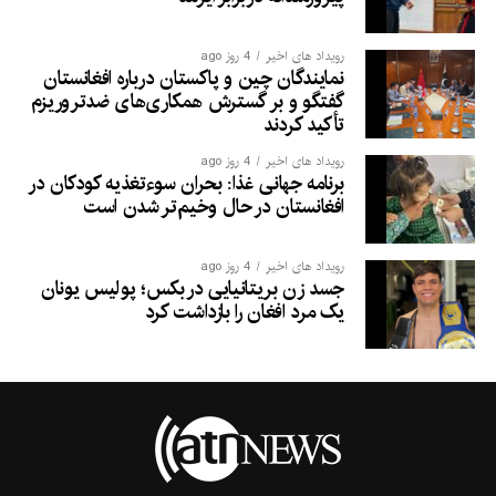
رویداد های اخیر
4 روز ago
نمایندگان چین و پاکستان درباره افغانستان
گفتگو و بر گسترش همکاری‌های ضدتروریزم
تأکید کردند
رویداد های اخیر
4 روز ago
برنامه جهانی غذا: بحران سوءتغذیه کودکان در
افغانستان در حال وخیم‌تر شدن است
رویداد های اخیر
4 روز ago
جسد زن بریتانیایی در بکس؛ پولیس یونان
یک مرد افغان را بازداشت کرد