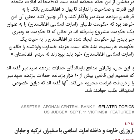
در بخشی از این حکم محکمه آمده است که:«محاکم ایالات متحده
این قدرت و صلاحیت را ندارند تا پول د افغانستان بانک را به
قربانیان یازدهم سپتامبر واگذار کنند و اگر چنین کنند معنی آن این
خواهد بود که حکومت طالبان (امارت اسلامی افغانستان) را به عنوان
یک حکومت مشروع پذیرفته اند در حالی که تا حکومت به رهبری
جو بایدن نیز حکومت ایجاد شده در افغانستان را به حیث یک
حکومت به رسمیت نشناخته است، هزینه خسارت واردشده را طالبان
(امارت اسلامی افغانستان) خود باید بپردازند نه مردم افغانستان.»
با این حال، وکیلان مدافع بازماندگان حملات یازدهم سپتامبر گفته اند
که تصمیم این قاضی بیش از ۱۰ هزار بازمانده حملات یازدهم سپتامبر
را از دریافت غرامت محروم می‌کند. آنها گفته اند که دراین خصوص
استیناف‌ طلب خواهند شد.
ASSETS
AFGHAN CENTRAL BANK
RELATED TOPICS:
US JUDGE
SEPT. 11 VICTIMS
FEATURED
UP NEX
یدار وزرای خارجه و داخله امارت اسلامی با سفیران ترکیه و جاپان