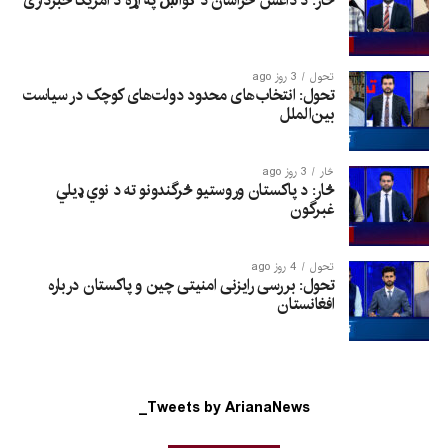
څار: د داعش خراسان د ګواښ په اړه د امریکا خبرداری
تحول
3 روز ago
تحول: انتخاب‌های محدود دولت‌های کوچک در سیاست
بین‌الملل
څار
3 روز ago
څار: د پاکستان وروستیو څرگندونو ته د نوي ډیلي
غبرگون
تحول
4 روز ago
تحول: بررسی رایزنی امنیتی چین و پاکستان درباره
افغانستان
Tweets by ArianaNews_