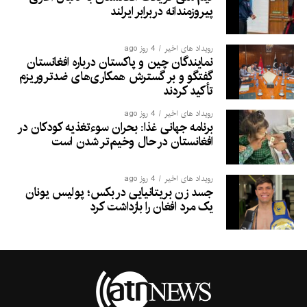
پیروزمندانه دربرابر ایرلند
رویداد های اخیر
4 روز ago
نمایندگان چین و پاکستان درباره افغانستان
گفتگو و بر گسترش همکاری‌های ضدتروریزم
تأکید کردند
رویداد های اخیر
4 روز ago
برنامه جهانی غذا: بحران سوءتغذیه کودکان در
افغانستان در حال وخیم‌تر شدن است
رویداد های اخیر
4 روز ago
جسد زن بریتانیایی در بکس؛ پولیس یونان
یک مرد افغان را بازداشت کرد