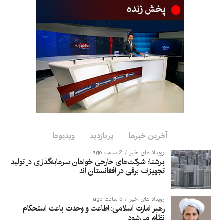
تاماهاوک، در حال ایجاد است.
پیش از این، رویترز گزارش داده بود که ارتش امریکا در جریان
درگیری پنج‌ماهه با ایران، بخش بزرگی از ذخایر جهانی موشک‌های
دوربرد دقیق خود را مصرف کرده است.
#امریکا #ایران #ترمپ #جنگ #خبر_تازه
آخرین خبرها
پربازدید
ویدیوها
رویداد های اخیر
2 ساعت ago
برشنا: شرکت‌های خارجی خواهان سرمایه‌گذاری در تولید
تجهیزات برقی در افغانستان‌ اند
رویداد های اخیر
5 ساعت ago
رهبر امارت اسلامی: اطاعت و وحدت باعث استحکام
نظام می‌شود