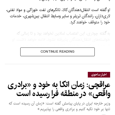
او گفته است انتقال‌دهندگان کالا، تانکرهای نفت خوراکی و مواد نفتی،
لاری‌داران، رانندگان تریلر و سایر وسایط انتقال بین‌شهری، خدمات
خود را متوقف خواهند کرد.
به گفته چودری، این اعتصاب نمادین نخواهد بود و تا زمانی که
خواسته‌های انتقال‌دهندگان پذیرفته نشود، ادامه خواهد داشت. او
افزوده است که وسایط انتقال کالا از قبل از جاده‌ها خارج و در
محل‌های تعیین‌شده متوقف شده‌اند.
CONTINUE READING
از خواسته‌های اصلی این
اتحادیه‌ها می‌توان به اجرای
اخبار ساحوی
یکسان محدودیت وزن محور
عراقچی: زمان اتکا به خود و «برادری
وسایط در سراسر پاکستان،
واقعی» در منطقه فرا رسیده است
کاهش قیمت دیزل و
وزیر خارجه ایران در پایان پیامش گفته است: «زمان آن رسیده است که
مالیات‌های جاده‌ای و کاهش
تنها بر خود تکیه کنیم و برادری واقعی را بپذیریم.»