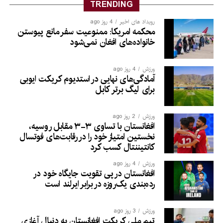
TRENDING
رویداد های اخیر
4 روز ago
محکمه امریکا: ممنوعیت سفر مانع پیوستن
خانواده‌های افغان نمی‌شود
ورزش
4 روز ago
آمادگی‌های نهایی در استدیوم کریکت ایوبی
برای لیگ برتر کابل
ورزش
2 روز ago
افغانستان با تساوی ۳-۳ مقابل روسیه،
نخستین امتیاز خود را در رقابت‌های فوتسال
کانتیننتال کسب کرد
ورزش
4 روز ago
افغانستان در پی تقویت جایگاه خود در
رده‌بندی یک‌روزه در برابر ایرلند است
ورزش
3 روز ago
تیم ملی کریکت افغانستان به دنبال آغازی