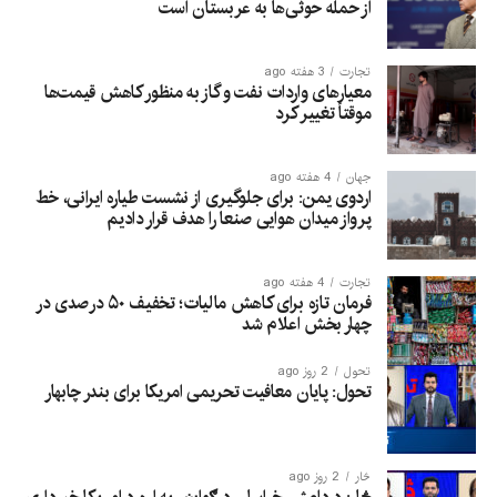
از حمله حوثی‌ها به عربستان است
تجارت
3 هفته ago
معیارهای واردات نفت و گاز به منظور کاهش قیمت‌ها
موقتاً تغییر کرد
جهان
4 هفته ago
اردوی یمن: برای جلوگیری از نشست طیاره ایرانی، خط
پرواز میدان هوایی صنعا را هدف قرار دادیم
تجارت
4 هفته ago
فرمان تازه برای کاهش مالیات؛ تخفیف ۵۰ درصدی در
چهار بخش اعلام شد
تحول
2 روز ago
تحول: پایان معافیت تحریمی امریکا برای بندر چابهار
څار
2 روز ago