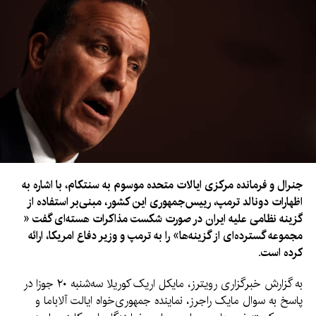
جنرال و فرمانده مرکزی ایالات متحده موسوم به سنتکام، با اشاره به
اظهارات دونالد ترمپ، رییس‌جمهوری این کشور، مبنی‌بر استفاده از
گزینه نظامی علیه ایران در صورت شکست مذاکرات هسته‌ای گفت «
مجموعه گسترده‌ای از گزینه‌ها» را به ترمپ و وزیر دفاع امریکا، ارائه
کرده است.
به گزارش خبرگزاری رویترز، مایکل اریک کوریلا سه‌شنبه ۲۰ جوزا در
پاسخ به سوال مایک راجرز، نماینده جمهوری‌خواه ایالت آلاباما و