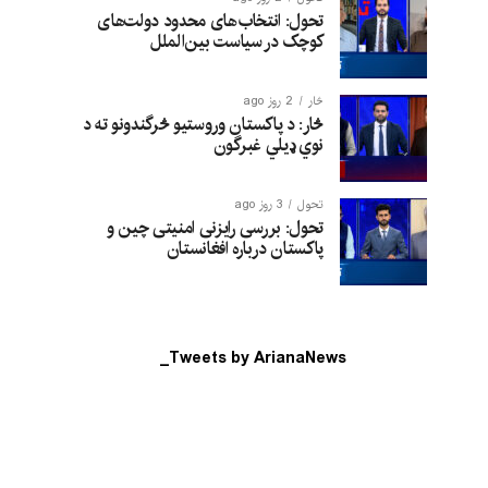
تحول: انتخاب‌های محدود دولت‌های
کوچک در سیاست بین‌الملل
څار
2 روز ago
څار: د پاکستان وروستیو څرگندونو ته د
نوي ډیلي غبرگون
تحول
3 روز ago
تحول: بررسی رایزنی امنیتی چین و
پاکستان درباره افغانستان
Tweets by ArianaNews_