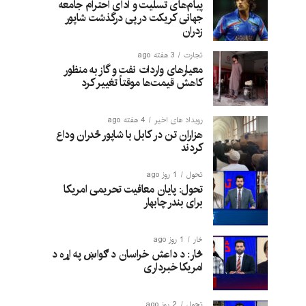
پیام‌های تسلیت و ادای احترام جامعه
جهانی کریکت در پی درگذشت شاپور
زدران
تجارت
3 هفته ago
معیارهای واردات نفت و گاز به منظور
کاهش قیمت‌ها موقتاً تغییر کرد
رویداد های اخیر
4 هفته ago
هزاران تن در کابل با شاپور ځدران وداع
کردند
تحول
1 روز ago
تحول: پایان معافیت تحریمی امریکا
برای بندر چابهار
څار
1 روز ago
څار: د داعش خراسان د ګواښ په اړه د
امریکا خبرداری
تحول
2 روز ago