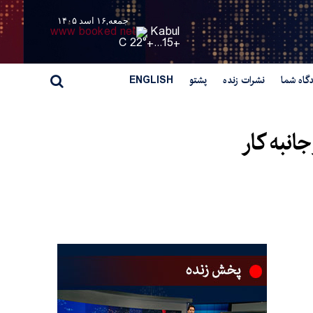
جمعه,۱۶ اسد ۱۴۰۵
Kabul
22° C
+
15...
+
گاه شما
نشرات زنده
پشتو
ENGLISH
انبه کار