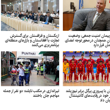
پیمان امنیت جمعی: وضعیت
ازبکستان و قزاقستان برای گسترش
ان همچنان در محور توجه اعضای
تجارت با افغانستان و بازارهای منطقه‌ای
ان قرار دارد
برنامه‌ریزی می‌کنند
ن با پیروزی پرگل برابر نیوزیلند
تیراندازی در مکتب تایلند؛ دو نفر از جمله
خود در رقابت‌های کانتیننتال
مهاجم جان باختند