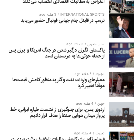
اعتراض به مطالبات اقتصادی اعتصاب می‌کنند
INTERNATIONAL SPORTS
3 هفته ago
ترمپ در فاینل جام جهانی فوتبال حضور می‌یابد
اخبار ساحوی
3 هفته ago
پاکستان نگران درگیر شدن در جنگ امریکا و ایران پس
از حمله حوثی‌ها به عربستان است
تجارت
3 هفته ago
معیارهای واردات نفت و گاز به منظور کاهش قیمت‌ها
موقتاً تغییر کرد
جهان
4 هفته ago
اردوی یمن: برای جلوگیری از نشست طیاره ایرانی، خط
پرواز میدان هوایی صنعا را هدف قرار دادیم
تجارت
4 هفته ago
فرمان تازه برای کاهش مالیات؛ تخفیف ۵۰ درصدی در