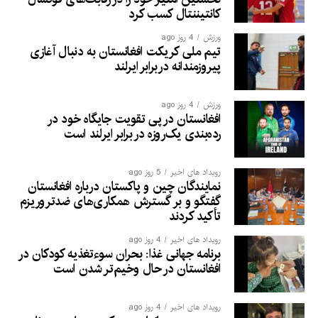
کانتیننتال کسب کرد
ورزش
4 روز ago
تیم ملی کریکت افغانستان به دنبال آغازی
پیروزمندانه دربرابر ایرلند
ورزش
4 روز ago
افغانستان در پی تقویت جایگاه خود در
رده‌بندی یک‌روزه در برابر ایرلند است
رویداد های اخیر
5 روز ago
نمایندگان چین و پاکستان درباره افغانستان
گفتگو و بر گسترش همکاری‌های ضدتروریزم
تأکید کردند
رویداد های اخیر
4 روز ago
برنامه جهانی غذا: بحران سوءتغذیه کودکان در
افغانستان در حال وخیم‌تر شدن است
رویداد های اخیر
4 روز ago