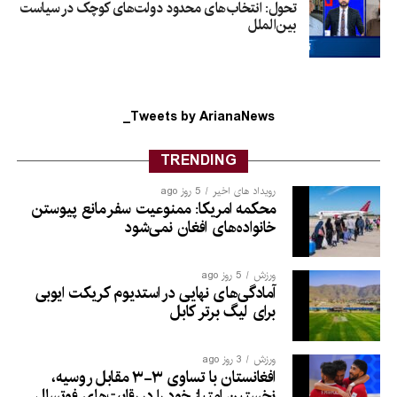
تحول: انتخاب‌های محدود دولت‌های کوچک در سیاست
بین‌الملل
Tweets by ArianaNews_
TRENDING
رویداد های اخیر
5 روز ago
محکمه امریکا: ممنوعیت سفر مانع پیوستن
خانواده‌های افغان نمی‌شود
ورزش
5 روز ago
آمادگی‌های نهایی در استدیوم کریکت ایوبی
برای لیگ برتر کابل
ورزش
3 روز ago
افغانستان با تساوی ۳-۳ مقابل روسیه،
نخستین امتیاز خود را در رقابت‌های فوتسال