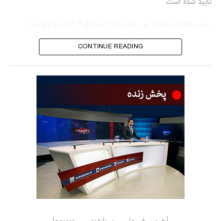
تأیید شده است.
رئیس‌جمهور مالدووا این موضوع را «شرم‌آور» خواند و خواستار
برخورد انضباطی با مسئولان این تصمیم شد.
CONTINUE READING
ساندو گفت: «براساس اطلاعاتی که در اختیار دارم، یکی از معینان
وزارت زراعت بررسی نکرده بود که سیاست جمهوری مالدووا در قبال
رژیم افغانستان چیست. این موضوع عجیب است.»
او افزود که حکومت به وی گفته است با هدف جلوگیری از تکرار
چنین مواردی، با مقام‌های مسئول برخورد انضباطی خواهد شد.
پیش از این، واسیله ساربن، معین وزارت زراعت مالدووا، گفته بود که
سفر هیأت افغانستان پس از درخواست یک شرکت مالدووا انجام
شده است.
به گفته او، این شرکت تولیدکننده محصولات زراعتی است و
محصولات خود را به ازبیکستان صادر می‌کند و می‌خواست بازار
فروش خود را در افغانستان نیز گسترش دهد.