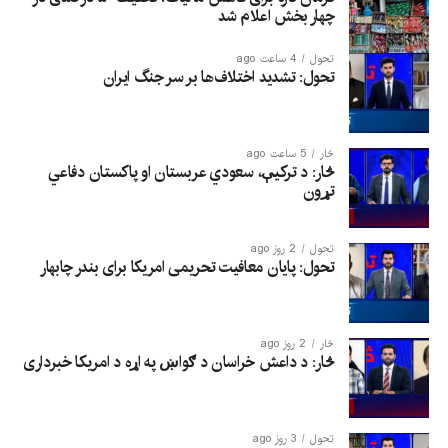
چهار بخش اعلام شد
تحول
4 ساعت ago
تحول: تشدید اختلاف‌ها بر سر جنگ ایران
څار
5 ساعت ago
څار: د ترکیې، سعودي عربستان او پاکستان دفاعي
تړون
تحول
2 روز ago
تحول: پایان معافیت تحریمی امریکا برای بندر چابهار
څار
2 روز ago
څار: د داعش خراسان د ګواښ په اړه د امریکا خبرداری
تحول
3 روز ago