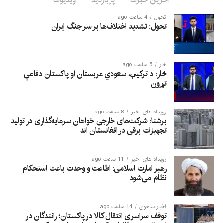
آخرین خبرها
پربازدید
ویدیوها
ساربن گفت که نمایندگان افغانستان برای آشنایی با روند تولید این
محصولات، خواستار سفر به مالدووا شده بودند.
تحول
4 ساعت ago
تحول: تشدید اختلاف‌ها بر سر جنگ ایران
این هیأت به رهبری صدر اعظم عثمانی، معین وزارت زراعت، آبیاری و
مالداری به مالدووا سفر کرده بود.
څار
5 ساعت ago
څار: د ترکیې، سعودي عربستان او پاکستان دفاعي
تړون
رویداد های اخیر
8 ساعت ago
برشنا: شرکت‌های خارجی خواهان سرمایه‌گذاری در تولید
تجهیزات برقی در افغانستان‌ اند
رویداد های اخیر
11 ساعت ago
رهبر امارت اسلامی: اطاعت و وحدت باعث استحکام
نظام می‌شود
اخبار ساحوی
14 ساعت ago
توقف سراسری انتقال کالا در پاکستان؛ رانندگان در