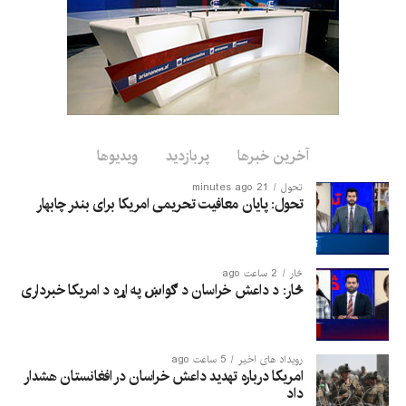
وی افزود که چین از همکاری کشورهای آسیای مرکزی و سازمان‌های
منطقه‌ای مانند سازمان همکاری شانگهای با افغانستان برای مقابله
مشترک با تهدیدهای تروریستی فرامرزی حمایت می‌کند.
این اظهارات در حالی مطرح می‌شود که امارت اسلامی حضور
گروه‌های تروریستی در افغانستان را رد کرده و تأکید کرده است که
اجازه نمی‌دهد از خاک افغانستان علیه امنیت هیچ کشور دیگری
استفاده شود.
آخرین خبرها
پربازدید
ویدیوها
تحول
21 minutes ago
تحول: پایان معافیت تحریمی امریکا برای بندر چابهار
څار
2 ساعت ago
څار: د داعش خراسان د ګواښ په اړه د امریکا خبرداری
رویداد های اخیر
5 ساعت ago
امریکا درباره تهدید داعش خراسان در افغانستان هشدار
داد