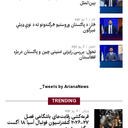
بین‌الملل
څار
1 روز ago
څار: د پاکستان وروستیو څرگندونو ته د نوي ډیلي
غبرگون
تحول
2 روز ago
تحول: بررسی رایزنی امنیتی چین و پاکستان درباره
افغانستان
Tweets by ArianaNews_
TRENDING
ورزش
4 روز ago
قرعه‌کشی رقابت‌های باشگاهی فصل
۲۷-۲۰۲۶ کنفدراسیون فوتبال آسیا ۱۸ آگست