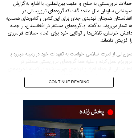
حملات تروریستی به صلح و امنیت بین‌المللی، با اشاره به گزارش
سرمنشی سازمان ملل متحد گفت که گروه‌های تروریستی در
افغانستان همچنان تهدیدی جدی برای این کشور و کشورهای همسایه
به شمار می‌روند. به گفته او، گروه‌های مستقر در افغانستان، از جمله
داعش خراسان، تلاش‌ها و توانایی خود برای انجام حملات فرامرزی
را افزایش داده‌اند.
سون لی از امارت اسلامی خواست به تعهدات خود در زمینه مبارزه با
تروریزم عمل کرده و علیه همه گروه‌های تروریستی مستقر در
افغانستان، از جمله افراد و نهادهای فهرست‌شده در کمیته تحریم‌های
شورای امنیت بر اساس قطعنامه ۱۲۶۷، اقدامات جدی انجام دهد.
CONTINUE READING
او هشدار داد که نباید اجازه داده شود افغانستان دوباره به محل رشد و
گسترش تروریزم تبدیل شود.
نماینده چین همچنین گفت جامعه جهانی باید به افغانستان در
بازسازی اقتصاد و بهبود زندگی مردم کمک کند تا زمینه‌های
شکل‌گیری تروریزم از بین برود.