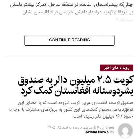
چنان‌که پیشرفت‌های القاعده در منطقه ساحل، تمرکز بیشتر داعش
بر افریقا و تهدید دوامدار داعش خراسان در افغانستان نشان
می‌دهد.»
این اظهارات در حالی مطرح می‌شود که امارت اسلامی بارها ادعاها
درباره فعالیت گروه‌های تروریستی در افغانستان را رد کرده و
CONTINUE READING
گفته‌است اجازه نخواهد داد از خاک این کشور علیه امنیت دیگر
کشورها استفاده شود.
رویداد های اخیر
کویت ۲.۵ میلیون دالر به صندوق
بشردوستانه افغانستان کمک کرد
صندوق توسعه اقتصادی عربی کویت افزوده است که با امضای این
توافق‌نامه‌ها، مجموع کمک‌های این کشور به پروژه‌های مشترک با اوچا به
حدود ۱۶.۱ میلیون دالر رسیده است.
Published
6 ساعت ago
on
اسد ۱۵, ۱۴۰۵
Ariana News
By