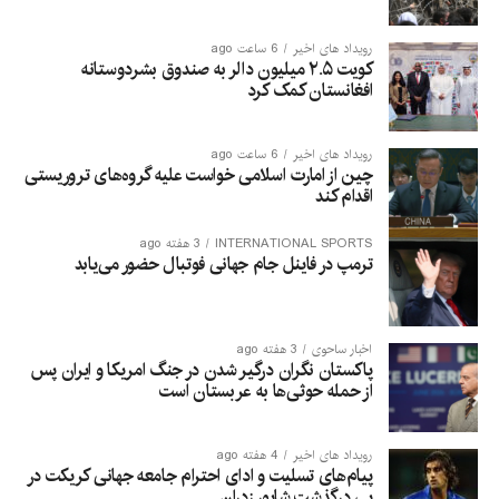
رویداد های اخیر
6 ساعت ago
کویت ۲.۵ میلیون دالر به صندوق بشردوستانه
افغانستان کمک کرد
رویداد های اخیر
6 ساعت ago
چین از امارت اسلامی خواست علیه گروه‌های تروریستی
اقدام کند
INTERNATIONAL SPORTS
3 هفته ago
ترمپ در فاینل جام جهانی فوتبال حضور می‌یابد
اخبار ساحوی
3 هفته ago
پاکستان نگران درگیر شدن در جنگ امریکا و ایران پس
از حمله حوثی‌ها به عربستان است
رویداد های اخیر
4 هفته ago
پیام‌های تسلیت و ادای احترام جامعه جهانی کریکت در
پی درگذشت شاپور زدران