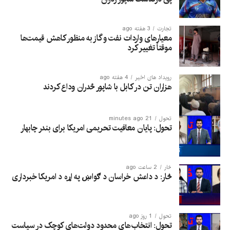
تجارت
3 هفته ago
معیارهای واردات نفت و گاز به منظور کاهش قیمت‌ها
موقتاً تغییر کرد
رویداد های اخیر
4 هفته ago
هزاران تن در کابل با شاپور ځدران وداع کردند
تحول
21 minutes ago
تحول: پایان معافیت تحریمی امریکا برای بندر چابهار
څار
2 ساعت ago
څار: د داعش خراسان د ګواښ په اړه د امریکا خبرداری
تحول
1 روز ago
تحول: انتخاب‌های محدود دولت‌های کوچک در سیاست