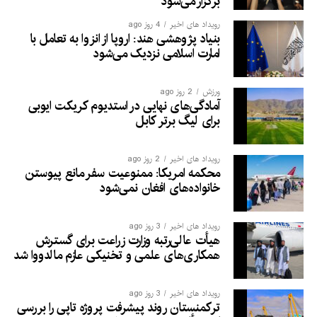
برگزار می‌شود
رویداد های اخیر
4 روز ago
بنیاد پژوهشی هند: اروپا از انزوا به تعامل با
امارت اسلامی نزدیک می‌شود
ورزش
2 روز ago
آمادگی‌های نهایی در استدیوم کریکت ایوبی
برای لیگ برتر کابل
رویداد های اخیر
2 روز ago
محکمه امریکا: ممنوعیت سفر مانع پیوستن
خانواده‌های افغان نمی‌شود
رویداد های اخیر
3 روز ago
هیأت عالی‌رتبه وزارت زراعت برای گسترش
همکاری‌های علمی و تخنیکی عازم مالدووا شد
رویداد های اخیر
3 روز ago
ترکمنستان روند پیشرفت پروژه تاپی را بررسی