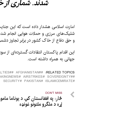
شدند. شماری از خان
امارت اسلامی هشدار داده است که این جنایت
شلیک‌های مرزی و حملات هوایی انجام شده اس
و حق دفاع از خاک کشور در برابر تجاوز دش
این اقدام پاکستان انتقادات گسترده‌ای از س
جهانی به همراه داشته است.
#CIVILIANCASUALTIES
#َAFGHANISTAN
RELATED TOPICS:
AKINGNEWS
AIRSTRIKES
#SOVEREIGNTY
SECURITY
PAKISTAN
ISLAMICEMIRATE
DON'T MISS
څار: په افغانستان کې د یوناما مامو
اړه د ملگرو ملتونو غونډه