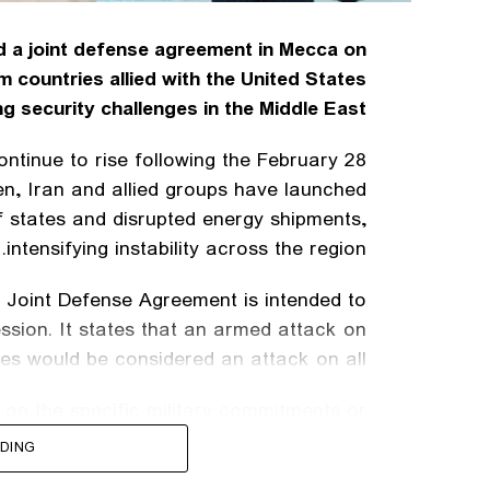
d a joint defense agreement in Mecca on
m countries allied with the United States
g security challenges in the Middle East.
tinue to rise following the February 28
hen, Iran and allied groups have launched
f states and disrupted energy shipments,
intensifying instability across the region.
a Joint Defense Agreement is intended to
ssion. It states that an armed attack on
es would be considered an attack on all.
 on the specific military commitments or
. It said the agreement aims to enhance
DING
y and stability in the region and beyond.