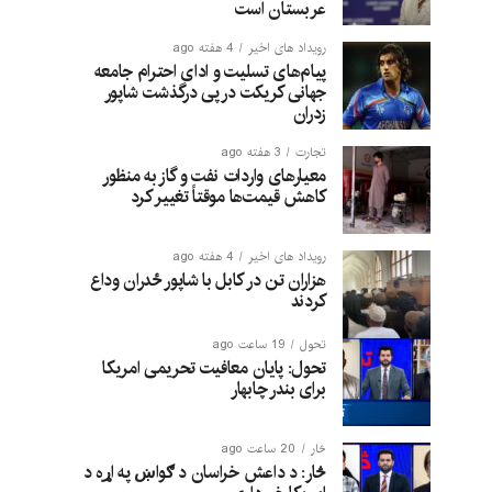
عربستان است
رویداد های اخیر
4 هفته ago
پیام‌های تسلیت و ادای احترام جامعه
جهانی کریکت در پی درگذشت شاپور
زدران
تجارت
3 هفته ago
معیارهای واردات نفت و گاز به منظور
کاهش قیمت‌ها موقتاً تغییر کرد
رویداد های اخیر
4 هفته ago
هزاران تن در کابل با شاپور ځدران وداع
کردند
تحول
19 ساعت ago
تحول: پایان معافیت تحریمی امریکا
برای بندر چابهار
څار
20 ساعت ago
څار: د داعش خراسان د ګواښ په اړه د