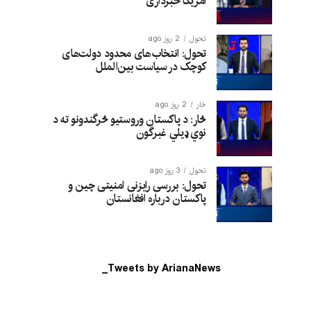
امریکا خبرداری
تحول
2 روز ago
تحول: انتخاب‌های محدود دولت‌های
کوچک در سیاست بین‌الملل
څار
2 روز ago
څار: د پاکستان وروستیو څرگندونو ته د
نوي ډیلي غبرگون
تحول
3 روز ago
تحول: بررسی رایزنی امنیتی چین و
پاکستان درباره افغانستان
Tweets by ArianaNews_