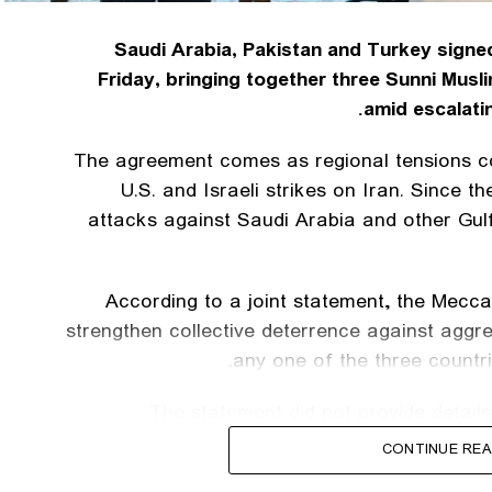
Saudi Arabia, Pakistan and Turkey signe
Friday, bringing together three Sunni Musli
amid escalatin
The agreement comes as regional tensions con
U.S. and Israeli strikes on Iran. Since t
attacks against Saudi Arabia and other Gul
According to a joint statement, the Mecc
strengthen collective deterrence against aggre
any one of the three countri
The statement did not provide details
obligations undertaken by each country
CONTINUE REA
collective security and promote peace, securit