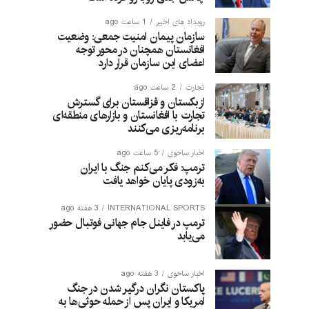
رویداد های اخیر
1 ساعت ago
سازمان پیمان امنیت جمعی: وضعیت
افغانستان همچنان در محور توجه
اعضای این سازمان قرار دارد
تجارت
2 ساعت ago
ازبکستان و قزاقستان برای گسترش
تجارت با افغانستان و بازارهای منطقه‌ای
برنامه‌ریزی می‌کنند
اخبار ساحوی
5 ساعت ago
ترمپ: فکر می‌کنم جنگ با ایران
به‌زودی پایان خواهد یافت
INTERNATIONAL SPORTS
3 هفته ago
ترمپ در فاینل جام جهانی فوتبال حضور
می‌یابد
اخبار ساحوی
3 هفته ago
پاکستان نگران درگیر شدن در جنگ
امریکا و ایران پس از حمله حوثی‌ها به