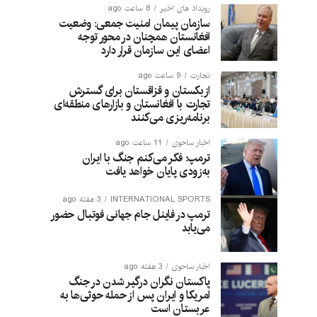
رویداد های اخیر
8 ساعت ago
سازمان پیمان امنیت جمعی: وضعیت
افغانستان همچنان در محور توجه
اعضای این سازمان قرار دارد
تجارت
9 ساعت ago
ازبکستان و قزاقستان برای گسترش
تجارت با افغانستان و بازارهای منطقه‌ای
برنامه‌ریزی می‌کنند
اخبار ساحوی
11 ساعت ago
ترمپ: فکر می‌کنم جنگ با ایران
به‌زودی پایان خواهد یافت
INTERNATIONAL SPORTS
3 هفته ago
ترمپ در فاینل جام جهانی فوتبال حضور
می‌یابد
اخبار ساحوی
3 هفته ago
پاکستان نگران درگیر شدن در جنگ
امریکا و ایران پس از حمله حوثی‌ها به
عربستان است