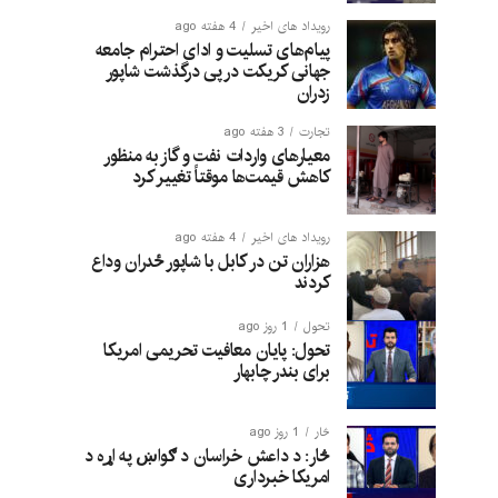
رویداد های اخیر
4 هفته ago
پیام‌های تسلیت و ادای احترام جامعه
جهانی کریکت در پی درگذشت شاپور
زدران
تجارت
3 هفته ago
معیارهای واردات نفت و گاز به منظور
کاهش قیمت‌ها موقتاً تغییر کرد
رویداد های اخیر
4 هفته ago
هزاران تن در کابل با شاپور ځدران وداع
کردند
تحول
1 روز ago
تحول: پایان معافیت تحریمی امریکا
برای بندر چابهار
څار
1 روز ago
څار: د داعش خراسان د ګواښ په اړه د
امریکا خبرداری