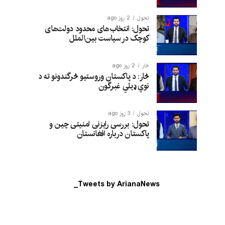
تحول
2 روز ago
تحول: انتخاب‌های محدود دولت‌های
کوچک در سیاست بین‌الملل
څار
2 روز ago
څار: د پاکستان وروستیو څرگندونو ته د
نوي ډیلي غبرگون
تحول
3 روز ago
تحول: بررسی رایزنی امنیتی چین و
پاکستان درباره افغانستان
Tweets by ArianaNews_