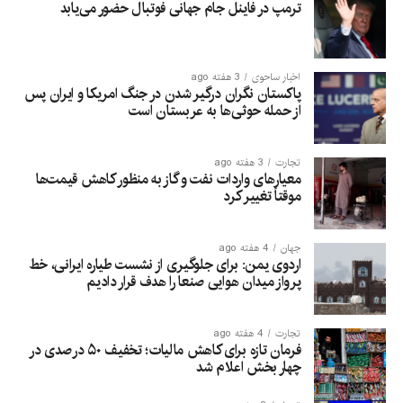
ترمپ در فاینل جام جهانی فوتبال حضور می‌یابد
اخبار ساحوی
3 هفته ago
پاکستان نگران درگیر شدن در جنگ امریکا و ایران پس
از حمله حوثی‌ها به عربستان است
تجارت
3 هفته ago
معیارهای واردات نفت و گاز به منظور کاهش قیمت‌ها
موقتاً تغییر کرد
جهان
4 هفته ago
اردوی یمن: برای جلوگیری از نشست طیاره ایرانی، خط
پرواز میدان هوایی صنعا را هدف قرار دادیم
تجارت
4 هفته ago
فرمان تازه برای کاهش مالیات؛ تخفیف ۵۰ درصدی در
چهار بخش اعلام شد