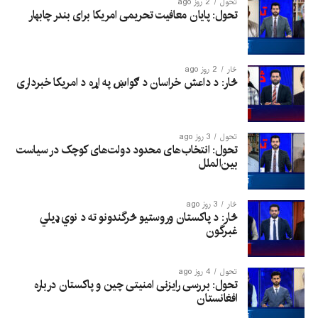
تحول
2 روز ago
تحول: پایان معافیت تحریمی امریکا برای بندر چابهار
څار
2 روز ago
څار: د داعش خراسان د ګواښ په اړه د امریکا خبرداری
تحول
3 روز ago
تحول: انتخاب‌های محدود دولت‌های کوچک در سیاست
بین‌الملل
څار
3 روز ago
څار: د پاکستان وروستیو څرگندونو ته د نوي ډیلي
غبرگون
تحول
4 روز ago
تحول: بررسی رایزنی امنیتی چین و پاکستان درباره
افغانستان