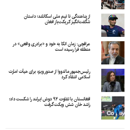
از پناهندگی تا تیم ملی اسکاتلند؛ داستان
شگفت‌انگیز کریکت‌باز افغان
عراقچی: زمان اتکا به خود و «برادری واقعی» در
منطقه فرا رسیده است
رئیس‌جمهور مالدووا از صدور ویزه برای هیأت امارت
اسلامی انتقاد کرد
افغانستان با تفاوت ۹۲ دوش ایرلند را شکست داد؛
راشد خان شش ویکت گرفت