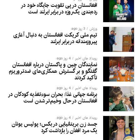
افغانستان در پی تقویت جایگاه خود در
رده‌بندی یک‌روزه در برابر ایرلند است
ورزش
3 روز ago
تیم ملی کریکت افغانستان به دنبال آغازی
پیروزمندانه دربرابر ایرلند
رویداد های اخیر
4 روز ago
نمایندگان چین و پاکستان درباره افغانستان
گفتگو و بر گسترش همکاری‌های ضدتروریزم
تأکید کردند
رویداد های اخیر
4 روز ago
برنامه جهانی غذا: بحران سوءتغذیه کودکان در
افغانستان در حال وخیم‌تر شدن است
رویداد های اخیر
4 روز ago
جسد زن بریتانیایی در بکس؛ پولیس یونان
یک مرد افغان را بازداشت کرد