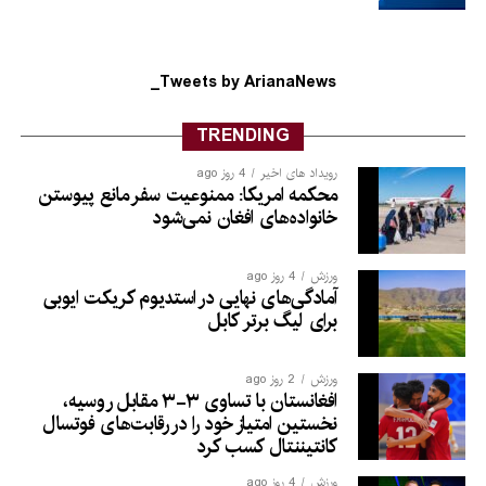
Tweets by ArianaNews_
TRENDING
رویداد های اخیر
4 روز ago
محکمه امریکا: ممنوعیت سفر مانع پیوستن
خانواده‌های افغان نمی‌شود
ورزش
4 روز ago
آمادگی‌های نهایی در استدیوم کریکت ایوبی
برای لیگ برتر کابل
ورزش
2 روز ago
افغانستان با تساوی ۳-۳ مقابل روسیه،
نخستین امتیاز خود را در رقابت‌های فوتسال
کانتیننتال کسب کرد
ورزش
4 روز ago