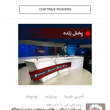
تلقی خواهد شد.
CONTINUE READING
در حالی که در بیانیه جزئیاتی درباره تعهدات یا مسئولیت‌های هر یک
از طرف‌ها در چارچوب آنچه «توافقنامه مشترک دفاعی مکه» نامیده
شده، ارائه نشده است، تأکید شده که این پیمان با هدف تقویت امنیت
جمعی و ترویج صلح، امنیت و ثبات در منطقه و فراتر از آن منعقد
شده است.
یک مقام ترکیه‌ای این توافق را ماهیتی دفاعی توصیف کرد و گفت که
این پیمان علیه هیچ طرف مشخصی تنظیم نشده، برای پیوستن
دیگر کشورهای منطقه نیز باز است و هیچ‌یک از توافق‌های دوجانبه یا
چندجانبه موجود را لغو یا جایگزین نمی‌کند.
با این حال، این سه کشور به‌طور ویژه نسبت به مواضع نظامی فزاینده
تهاجمی اسرائیل و همچنین ایرانِ شیعه با گرایش انقلابی ابراز نگرانی
دارند؛ آن هم در شرایطی که متحد دیرینه‌شان، ایالات متحده، برای
مهار ناآرامی‌های منطقه‌ای با چالش روبه‌رو است.
آخرین خبرها
پربازدید
ویدیوها
رویداد های اخیر
3 ساعت ago
رهبر امارت اسلامی: اطاعت و وحدت باعث استحکام