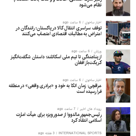
نظام می‌شود
اخبار ساحوی
6 ساعت ago
توقف سراسری انتقال کالا در پاکستان؛ رانندگان در
اعتراض به مطالبات اقتصادی اعتصاب می‌کنند
ورزش
6 ساعت ago
از پناهندگی تا تیم ملی اسکاتلند؛ داستان شگفت‌انگیز
کریکت‌باز افغان
اخبار ساحوی
6 ساعت ago
عراقچی: زمان اتکا به خود و «برادری واقعی» در منطقه
فرا رسیده است
رویداد های اخیر
7 ساعت ago
رئیس‌جمهور مالدووا از صدور ویزه برای هیأت امارت
اسلامی انتقاد کرد
INTERNATIONAL SPORTS
3 هفته ago