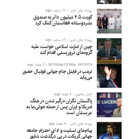
رویداد های اخیر
11 ساعت ago
کویت ۲.۵ میلیون دالر به صندوق
بشردوستانه افغانستان کمک کرد
رویداد های اخیر
11 ساعت ago
چین از امارت اسلامی خواست علیه
گروه‌های تروریستی اقدام کند
INTERNATIONAL SPORTS
3 هفته ago
ترمپ در فاینل جام جهانی فوتبال حضور
می‌یابد
اخبار ساحوی
3 هفته ago
پاکستان نگران درگیر شدن در جنگ
امریکا و ایران پس از حمله حوثی‌ها به
عربستان است
رویداد های اخیر
4 هفته ago
پیام‌های تسلیت و ادای احترام جامعه
جهانی کریکت در پی درگذشت شاپور