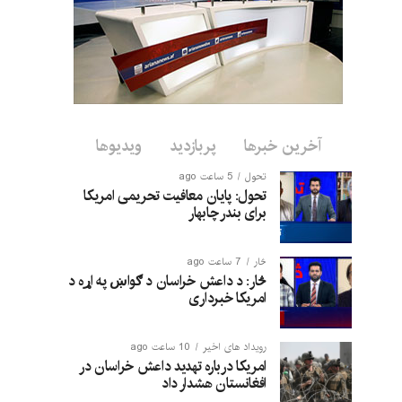
آخرین خبرها
پربازدید
ویدیوها
تحول
5 ساعت ago
تحول: پایان معافیت تحریمی امریکا
برای بندر چابهار
څار
7 ساعت ago
څار: د داعش خراسان د ګواښ په اړه د
امریکا خبرداری
رویداد های اخیر
10 ساعت ago
امریکا درباره تهدید داعش خراسان در
افغانستان هشدار داد