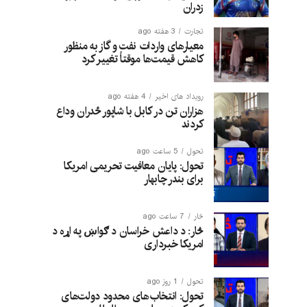
زدران
تجارت
3 هفته ago
معیارهای واردات نفت و گاز به منظور
کاهش قیمت‌ها موقتاً تغییر کرد
رویداد های اخیر
4 هفته ago
هزاران تن در کابل با شاپور ځدران وداع
کردند
تحول
5 ساعت ago
تحول: پایان معافیت تحریمی امریکا
برای بندر چابهار
څار
7 ساعت ago
څار: د داعش خراسان د ګواښ په اړه د
امریکا خبرداری
تحول
1 روز ago
تحول: انتخاب‌های محدود دولت‌های