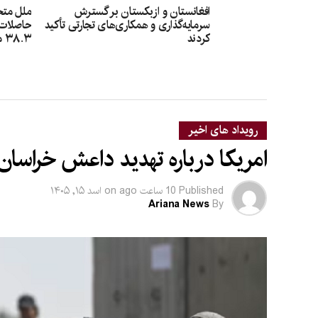
افغانستان و ازبکستان بر گسترش
ملل متح
سرمایه‌گذاری و همکاری‌های تجارتی تأکید
حاصلات گ
کردند
۳۸.۳ میلیون دالر کمک شد
رویداد های اخیر
امریکا درباره تهدید داعش خراسان
Published
10 ساعت ago
on
اسد ۱۵, ۱۴۰۵
Ariana News
By