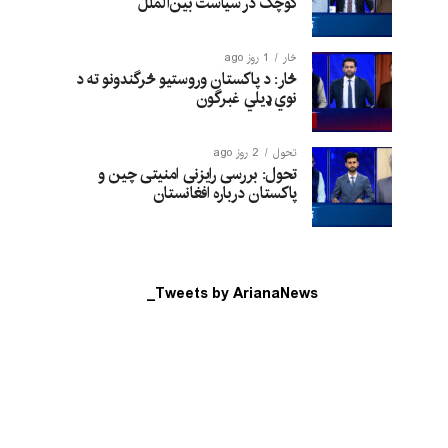
کوچک در سیاست بین‌الملل
څار
1 روز ago
څار: د پاکستان وروستیو څرگندونو ته د
نوي ډیلي غبرگون
تحول
2 روز ago
تحول: بررسی رایزنی امنیتی چین و
پاکستان درباره افغانستان
Tweets by ArianaNews_