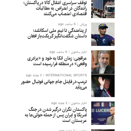
توقف سراسری انتقال کالا در پاکستان؛
رانندگان در اعتراض به مطالبات
اقتصادی اعتصاب می‌کنند
ورزش
6 ساعت ago
از پناهندگی تا تیم ملی اسکاتلند؛
داستان شگفت‌انگیز کریکت‌باز افغان
اخبار ساحوی
6 ساعت ago
عراقچی: زمان اتکا به خود و «برادری
واقعی» در منطقه فرا رسیده است
INTERNATIONAL SPORTS
3 هفته ago
ترمپ در فاینل جام جهانی فوتبال حضور
می‌یابد
اخبار ساحوی
3 هفته ago
پاکستان نگران درگیر شدن در جنگ
امریکا و ایران پس از حمله حوثی‌ها به
عربستان است
تجارت
3 هفته ago