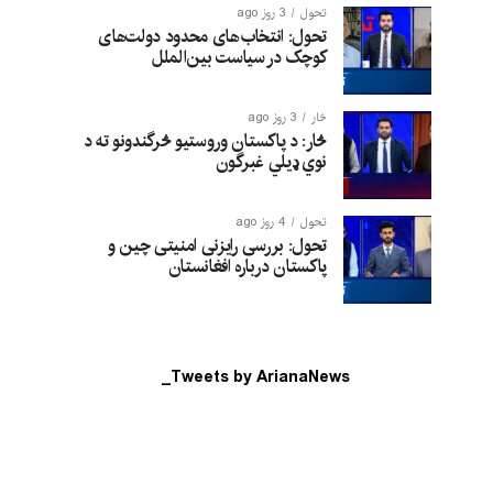
تحول
3 روز ago
تحول: انتخاب‌های محدود دولت‌های
کوچک در سیاست بین‌الملل
څار
3 روز ago
څار: د پاکستان وروستیو څرگندونو ته د
نوي ډیلي غبرگون
تحول
4 روز ago
تحول: بررسی رایزنی امنیتی چین و
پاکستان درباره افغانستان
Tweets by ArianaNews_