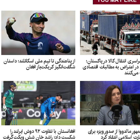
YOU MAY LIKE
سری انتقال کالا در پاکستان؛
از پناهندگی تا تیم ملی اسکاتلند؛ داستان
 در اعتراض به مطالبات اقتصادی
شگفت‌انگیز کریکت‌باز افغان
می‌کنند
ور مالدووا از صدور ویزه برای
افغانستان با تفاوت ۹۲ دوش ایرلند را
رت اسلامی انتقاد کرد
شکست داد؛ راشد خان شش ویکت گرفت