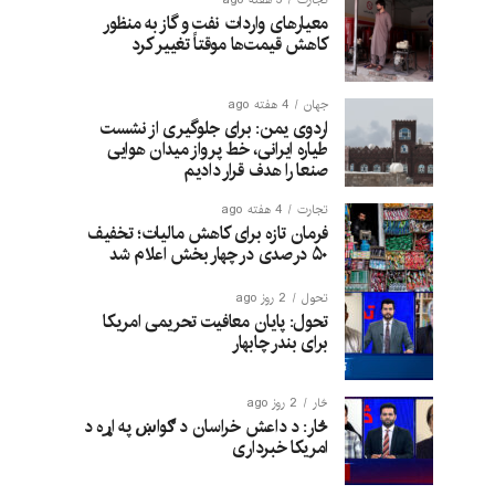
معیارهای واردات نفت و گاز به منظور
کاهش قیمت‌ها موقتاً تغییر کرد
جهان
4 هفته ago
اردوی یمن: برای جلوگیری از نشست
طیاره ایرانی، خط پرواز میدان هوایی
صنعا را هدف قرار دادیم
تجارت
4 هفته ago
فرمان تازه برای کاهش مالیات؛ تخفیف
۵۰ درصدی در چهار بخش اعلام شد
تحول
2 روز ago
تحول: پایان معافیت تحریمی امریکا
برای بندر چابهار
څار
2 روز ago
څار: د داعش خراسان د ګواښ په اړه د
امریکا خبرداری