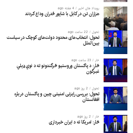
رویداد های اخیر
4 هفته ago
هزاران تن در کابل با شاپور ځدران وداع کردند
تحول
22 ساعت ago
تحول: انتخاب‌های محدود دولت‌های کوچک در سیاست
بین‌الملل
څار
23 ساعت ago
څار: د پاکستان وروستیو څرگندونو ته د نوي ډیلي
غبرگون
تحول
2 روز ago
تحول: بررسی رایزنی امنیتی چین و پاکستان درباره
افغانستان
څار
2 روز ago
څار: امریکا ته د ایران خبرداری