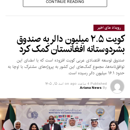
درباره فعالیت گروه‌های تروریستی در افغانستان را رد کرده و
CONTINUE READING
گفته‌است اجازه نخواهد داد از خاک این کشور علیه امنیت دیگر
کشورها استفاده شود.
رویداد های اخیر
کویت ۲.۵ میلیون دالر به صندوق
بشردوستانه افغانستان کمک کرد
صندوق توسعه اقتصادی عربی کویت افزوده است که با امضای این
توافق‌نامه‌ها، مجموع کمک‌های این کشور به پروژه‌های مشترک با اوچا به
حدود ۱۶.۱ میلیون دالر رسیده است.
Published
4 ساعت ago
on
اسد ۱۵, ۱۴۰۵
Ariana News
By