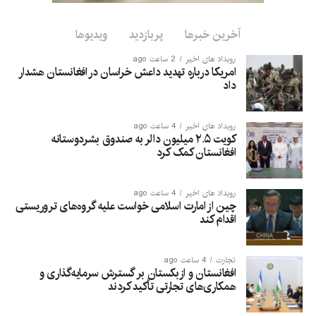
اجازه نمی‌دهد از خاک افغانستان علیه امنیت هیچ کشور دیگری
استفاده شود.
آخرین خبرها
پربازدید
ویدیوها
رویداد های اخیر
2 ساعت ago
امریکا درباره تهدید داعش خراسان در افغانستان هشدار
داد
رویداد های اخیر
4 ساعت ago
کویت ۲.۵ میلیون دالر به صندوق بشردوستانه
افغانستان کمک کرد
رویداد های اخیر
4 ساعت ago
چین از امارت اسلامی خواست علیه گروه‌های تروریستی
اقدام کند
تجارت
4 ساعت ago
افغانستان و ازبکستان بر گسترش سرمایه‌گذاری و
همکاری‌های تجارتی تأکید کردند