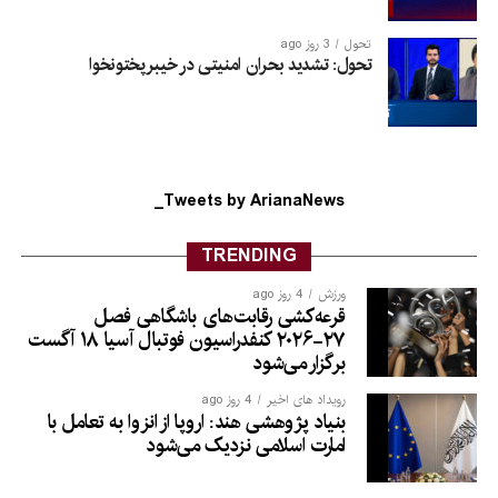
تحول
3 روز ago
تحول: تشدید بحران امنیتی در خیبرپختونخوا
Tweets by ArianaNews_
TRENDING
ورزش
4 روز ago
قرعه‌کشی رقابت‌های باشگاهی فصل
۲۷-۲۰۲۶ کنفدراسیون فوتبال آسیا ۱۸ آگست
برگزار می‌شود
رویداد های اخیر
4 روز ago
بنیاد پژوهشی هند: اروپا از انزوا به تعامل با
امارت اسلامی نزدیک می‌شود