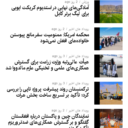
ورزش
2 روز ago
آمادگی‌های نهایی در استدیوم کریکت ایوبی
برای لیگ برتر کابل
رویداد های اخیر
2 روز ago
محکمه امریکا: ممنوعیت سفر مانع پیوستن
خانواده‌های افغان نمی‌شود
رویداد های اخیر
3 روز ago
هیأت عالی‌رتبه وزارت زراعت برای گسترش
همکاری‌های علمی و تخنیکی عازم مالدووا شد
رویداد های اخیر
3 روز ago
ترکمنستان روند پیشرفت پروژه تاپی را بررسی
کرد؛ تأکید بر تسریع ساخت بخش هرات
رویداد های اخیر
2 روز ago
نمایندگان چین و پاکستان درباره افغانستان
گفتگو و بر گسترش همکاری‌های ضدتروریزم