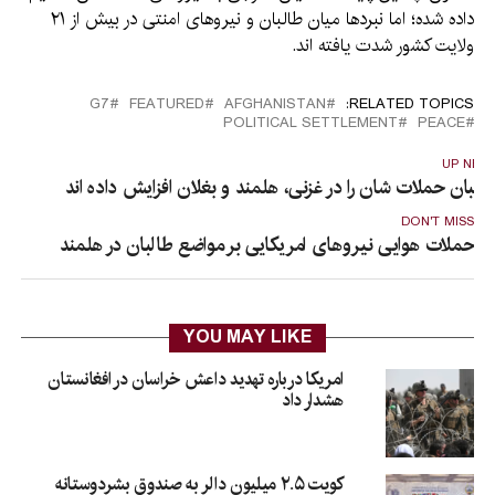
داده شده؛ اما نبردها میان طالبان و نیروهای امنتی در بیش از ۲۱
ولایت کشور شدت یافته اند.
G7
FEATURED
AFGHANISTAN
RELATED TOPICS:
POLITICAL SETTLEMENT
PEACE
UP NEX
البان حملات شان را در غزنی، هلمند و بغلان افزایش داده اند
DON'T MISS
حملات هوایی نیروهای امریکایی بر مواضع طالبان در هلمند
YOU MAY LIKE
امریکا درباره تهدید داعش خراسان در افغانستان
هشدار داد
کویت ۲.۵ میلیون دالر به صندوق بشردوستانه