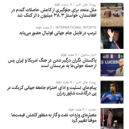
رویداد های اخیر
4 ساعت ago
ملل متحد برای جلوگیری از کاهش حاصلات گندم در
افغانستان، خواستار ۳۸.۳ میلیون دالر کمک شد
INTERNATIONAL SPORTS
3 هفته ago
ترمپ در فاینل جام جهانی فوتبال حضور می‌یابد
اخبار ساحوی
3 هفته ago
پاکستان نگران درگیر شدن در جنگ امریکا و ایران پس
از حمله حوثی‌ها به عربستان است
رویداد های اخیر
4 هفته ago
پیام‌های تسلیت و ادای احترام جامعه جهانی کریکت در
پی درگذشت شاپور زدران
تجارت
3 هفته ago
معیارهای واردات نفت و گاز به منظور کاهش قیمت‌ها
موقتاً تغییر کرد