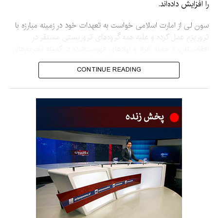
را افزایش داده‌اند.
سون لی از امارت اسلامی خواست به تعهدات خود در زمینه مبارزه با
تروریزم عمل کرده و علیه همه گروه‌های تروریستی مستقر در
افغانستان، از جمله افراد و نهادهای فهرست‌شده در کمیته تحریم‌های
شورای امنیت بر اساس قطعنامه ۱۲۶۷، اقدامات جدی انجام دهد.
CONTINUE READING
او هشدار داد که نباید اجازه داده شود افغانستان دوباره به محل رشد و
گسترش تروریزم تبدیل شود.
نماینده چین همچنین گفت جامعه جهانی باید به افغانستان در
بازسازی اقتصاد و بهبود زندگی مردم کمک کند تا زمینه‌های
شکل‌گیری تروریزم از بین برود.
وی افزود که چین از همکاری کشورهای آسیای مرکزی و سازمان‌های
منطقه‌ای مانند سازمان همکاری شانگهای با افغانستان برای مقابله
مشترک با تهدیدهای تروریستی فرامرزی حمایت می‌کند.
این اظهارات در حالی مطرح می‌شود که امارت اسلامی حضور
گروه‌های تروریستی در افغانستان را رد کرده و تأکید کرده است که