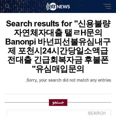
Search results for "신용불량
자연체자대출 탤ㄹH문의
Banonpi 바넌피선불유심내구
제 포천시24시간당일소액급
전대출 긴급회복자금 후불폰
유심매입문의"
Sorry, your search did not match any entries.
جستجو