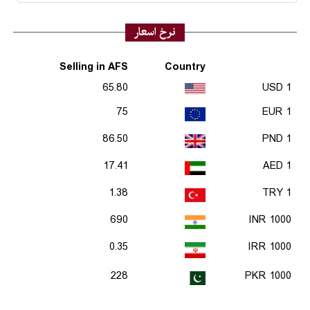
نرخ اسعار
Selling in AFS
Country
65.80
1 USD
75
1 EUR
86.50
1 PND
17.41
1 AED
1.38
1 TRY
690
1000 INR
0.35
1000 IRR
228
1000 PKR