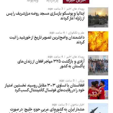
آخرین خبرها
پربازدید
ویدیوها
رویداد های اخیر
3 ساعت ago
ایتالیا و یونسکو بازسازی مسجد روضه مزارشریف را پس
از زلزله آغاز کردند
علم و تکنالوژی
4 ساعت ago
دانشمندان واضح‌ترین تصویر تاریخ از خورشید را ثبت
کردند
رویداد های اخیر
4 ساعت ago
آزادی و بازگشت ۳۲۵ مهاجر افغان از زندان‌های
پاکستان به کشور
ورزش
5 ساعت ago
افغانستان با تساوی ۳-۳ مقابل روسیه، نخستین امتیاز
خود را در رقابت‌های فوتسال کانتیننتال کسب کرد
اخبار ساحوی
5 ساعت ago
هشدار ایران به کشورهای عربی حوزه خلیج: در صورت