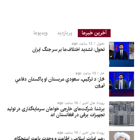
آخرین خبرها
پربازدید
ویدیوها
تحول
12 ساعت ago
تحول: تشدید اختلاف‌ها بر سر جنگ ایران
څار
13 ساعت ago
څار: د ترکیې، سعودي عربستان او پاکستان دفاعي
تړون
رویداد های اخیر
16 ساعت ago
برشنا: شرکت‌های خارجی خواهان سرمایه‌گذاری در تولید
تجهیزات برقی در افغانستان‌ اند
رویداد های اخیر
19 ساعت ago
رهبر امارت اسلامی: اطاعت و وحدت باعث استحکام