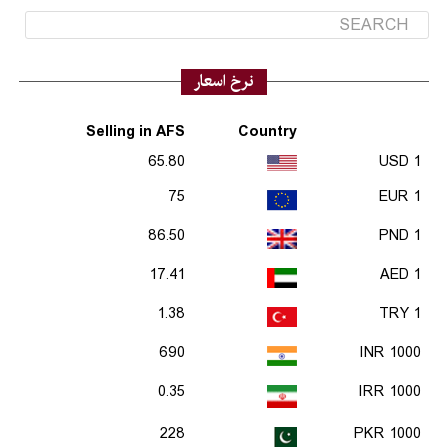
نرخ اسعار
Selling in AFS
Country
65.80
1 USD
75
1 EUR
86.50
1 PND
17.41
1 AED
1.38
1 TRY
690
1000 INR
0.35
1000 IRR
228
1000 PKR