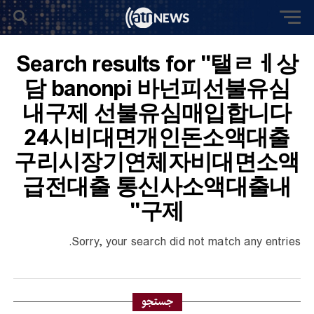
Search results for "탤ㄹㅔ상
담 banonpi 바넌피선불유심
내구제 선불유심매입합니다
24시비대면개인돈소액대출
구리시장기연체자비대면소액
급전대출 통신사소액대출내
구제"
Sorry, your search did not match any entries.
جستجو