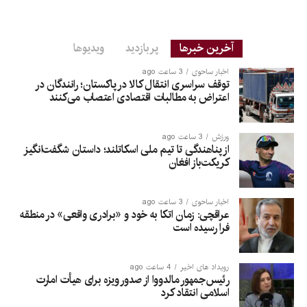
آخرین خبرها
پربازدید
ویدیوها
اخبار ساحوی
3 ساعت ago
توقف سراسری انتقال کالا در پاکستان؛ رانندگان در
اعتراض به مطالبات اقتصادی اعتصاب می‌کنند
ورزش
3 ساعت ago
از پناهندگی تا تیم ملی اسکاتلند؛ داستان شگفت‌انگیز
کریکت‌باز افغان
اخبار ساحوی
3 ساعت ago
عراقچی: زمان اتکا به خود و «برادری واقعی» در منطقه
فرا رسیده است
رویداد های اخیر
4 ساعت ago
رئیس‌جمهور مالدووا از صدور ویزه برای هیأت امارت
اسلامی انتقاد کرد