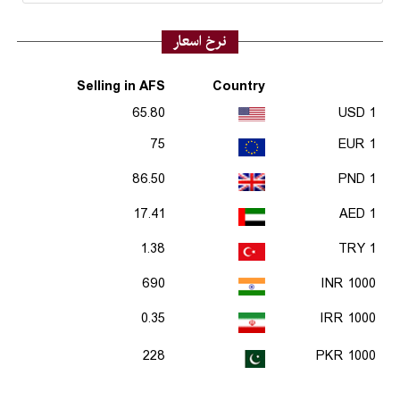
نرخ اسعار
Selling in AFS
Country
65.80
1 USD
75
1 EUR
86.50
1 PND
17.41
1 AED
1.38
1 TRY
690
1000 INR
0.35
1000 IRR
228
1000 PKR