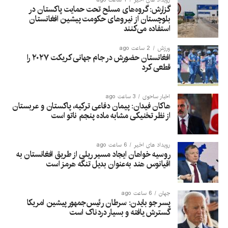
گزارش: گروه‌های مسلح تحت حمایت پاکستان در
بلوچستان از نیروهای حکومت پیشین افغانستان
استفاده می‌کنند
ورزش
2 ساعت ago
افغانستان حضورش در جام جهانی کریکت ۲۰۲۷ را
قطعی کرد
اخبار ساحوی
3 ساعت ago
هاکان فیدان: پیمان دفاعی ترکیه، پاکستان و عربستان
از نظر تخنیکی مشابه ماده پنجم ناتو است
رویداد های اخیر
6 ساعت ago
روسیه خواهان ایجاد مسیر ریلی از طریق افغانستان به
اقیانوس هند به‌عنوان بدیل تنگه هرمز است
جهان
6 ساعت ago
پسر جو بایدن: سرطان رئیس‌جمهور پیشین امریکا
گسترش یافته و بسیار دردناک است