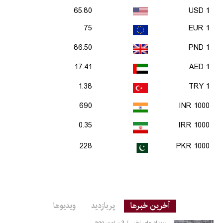
65.80
1 USD
75
1 EUR
86.50
1 PND
17.41
1 AED
1.38
1 TRY
690
1000 INR
0.35
1000 IRR
228
1000 PKR
آخرین خبرها
پربازدید
ویدیوها
رویداد های اخیر
3 ساعت ago