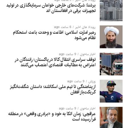
برشنا: شرکت‌های خارجی خواهان سرمایه‌گذاری در تولید
تجهیزات برقی در افغانستان‌ اند
رویداد های اخیر
6 ساعت ago
رهبر امارت اسلامی: اطاعت و وحدت باعث استحکام
نظام می‌شود
اخبار ساحوی
9 ساعت ago
توقف سراسری انتقال کالا در پاکستان؛ رانندگان در
اعتراض به مطالبات اقتصادی اعتصاب می‌کنند
ورزش
9 ساعت ago
از پناهندگی تا تیم ملی اسکاتلند؛ داستان شگفت‌انگیز
کریکت‌باز افغان
اخبار ساحوی
9 ساعت ago
عراقچی: زمان اتکا به خود و «برادری واقعی» در منطقه
فرا رسیده است