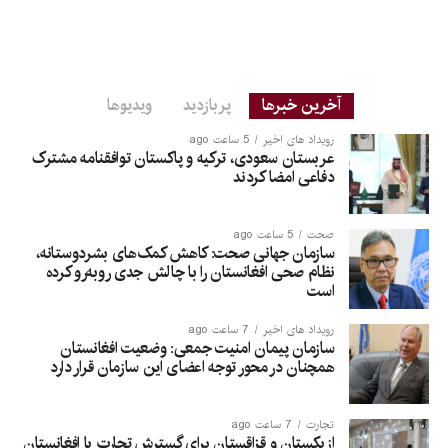
آخرین خبرها
پربازدید
ویدیوها
رویداد های اخیر
5 ساعت ago
عربستان سعودی، ترکیه و پاکستان توافقنامه مشترک
دفاعی امضا کردند
صحت
5 ساعت ago
سازمان جهانی صحت: کاهش کمک‌های بشردوستانه،
نظام صحی افغانستان را با چالش جدی روبه‌رو کرده
است
رویداد های اخیر
7 ساعت ago
سازمان پیمان امنیت جمعی: وضعیت افغانستان
همچنان در محور توجه اعضای این سازمان قرار دارد
تجارت
7 ساعت ago
ازبکستان و قزاقستان برای گسترش تجارت با افغانستان