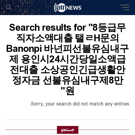
Search results for "8등급무
직자소액대출 탤ㄹH문의
Banonpi 바넌피선불유심내구
제 용인시24시간당일소액급
전대출 소상공인긴급생활안
정자금 선불유심내구제8만
원"
Sorry, your search did not match any entries.
جستجو