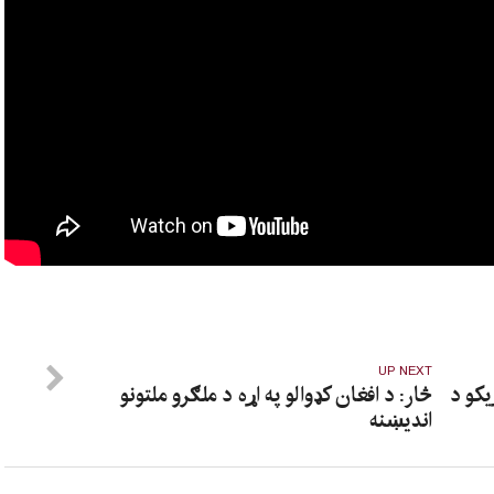
UP NEXT
یکو د
څار: د افغان کډوالو په اړه د ملګرو ملتونو
انديښنه