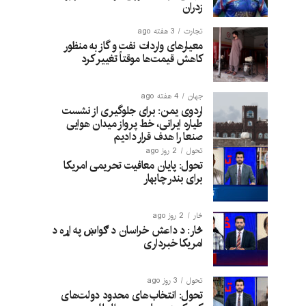
زدران
تجارت
3 هفته ago
معیارهای واردات نفت و گاز به منظور
کاهش قیمت‌ها موقتاً تغییر کرد
جهان
4 هفته ago
اردوی یمن: برای جلوگیری از نشست
طیاره ایرانی، خط پرواز میدان هوایی
صنعا را هدف قرار دادیم
تحول
2 روز ago
تحول: پایان معافیت تحریمی امریکا
برای بندر چابهار
څار
2 روز ago
څار: د داعش خراسان د ګواښ په اړه د
امریکا خبرداری
تحول
3 روز ago
تحول: انتخاب‌های محدود دولت‌های