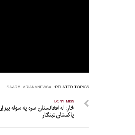
SAAR
ARIANANEWS
RELATED TOPICS:
DON'T MISS
څار: له افغانستان سره په سوله ییز اړ
پاکستان ټینګار