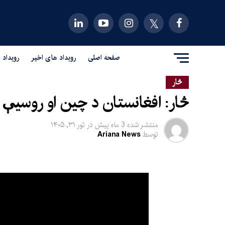
صفحه اصلی
رویداد های اخیر
رویداد 
څار
څار: افغانستان د چین او روسیې د
منتشر شده
3 ماه پیش
در
ثور ۳۱, ۱۴۰۵
توسط
Ariana News