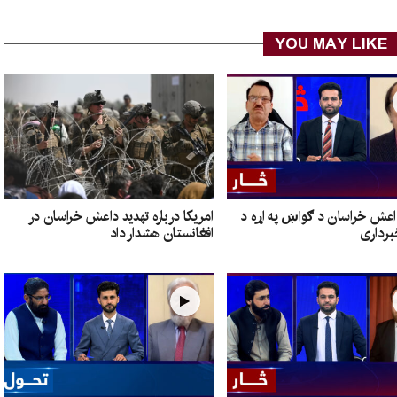
YOU MAY LIKE
داعش خراسان د ګواښ په اړه د
امریکا درباره تهدید داعش خراسان در
برداری
افغانستان هشدار داد