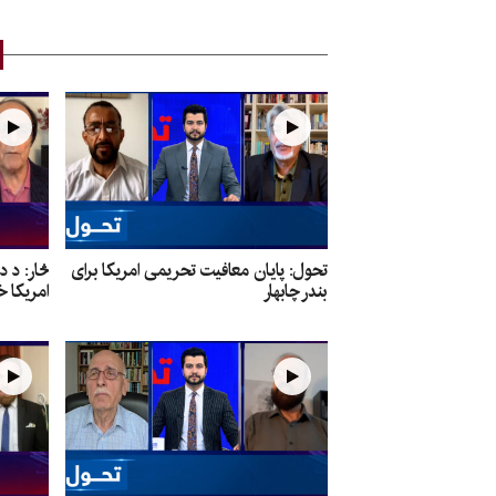
تحول: پایان معافیت تحریمی امریکا برای
څار: د 
بندر چابهار
امریکا خ