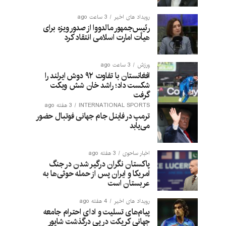
رویداد های اخیر
3 ساعت ago
رئیس‌جمهور مالدووا از صدور ویزه برای
هیأت امارت اسلامی انتقاد کرد
ورزش
3 ساعت ago
افغانستان با تفاوت ۹۲ دوش ایرلند را
شکست داد؛ راشد خان شش ویکت
گرفت
INTERNATIONAL SPORTS
3 هفته ago
ترمپ در فاینل جام جهانی فوتبال حضور
می‌یابد
اخبار ساحوی
3 هفته ago
پاکستان نگران درگیر شدن در جنگ
امریکا و ایران پس از حمله حوثی‌ها به
عربستان است
رویداد های اخیر
4 هفته ago
پیام‌های تسلیت و ادای احترام جامعه
جهانی کریکت در پی درگذشت شاپور