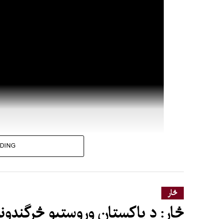
DING
څار
څار: د پاکستان وروستیو څرگندونو