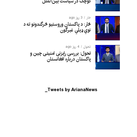
کوچک در سیاست بین‌الملل
څار
3 روز ago
څار: د پاکستان وروستیو څرگندونو ته د
نوي ډیلي غبرگون
تحول
4 روز ago
تحول: بررسی رایزنی امنیتی چین و
پاکستان درباره افغانستان
Tweets by ArianaNews_