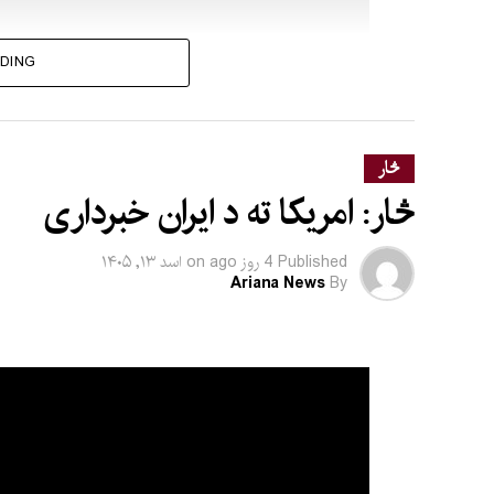
DING
څار
څار: امریکا ته د ایران خبرداری
Published
4 روز ago
on
اسد ۱۳, ۱۴۰۵
Ariana News
By