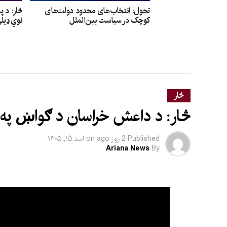
تحول: انتخاب‌های محدود دولت‌های
څار: د پ
کوچک در سیاست بین‌الملل
نوي ډیل
څار
څار: د داعش خراسان د ګواښ په ا
Published
2 روز ago
on
اسد ۱۵, ۱۴۰۵
Ariana News
By