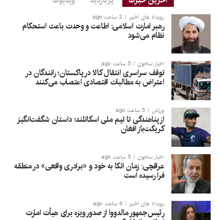
آخرین خبرها
پربازدید
ویدیوها
رویداد های اخیر
2 ساعت ago
رهبر امارت اسلامی: اطاعت و وحدت باعث استحکام
نظام می‌شود
اخبار ساحوی
5 ساعت ago
توقف سراسری انتقال کالا در پاکستان؛ رانندگان در
اعتراض به مطالبات اقتصادی اعتصاب می‌کنند
ورزش
5 ساعت ago
از پناهندگی تا تیم ملی اسکاتلند؛ داستان شگفت‌انگیز
کریکت‌باز افغان
اخبار ساحوی
5 ساعت ago
عراقچی: زمان اتکا به خود و «برادری واقعی» در منطقه
فرا رسیده است
رویداد های اخیر
6 ساعت ago
رئیس‌جمهور مالدووا از صدور ویزه برای هیأت امارت