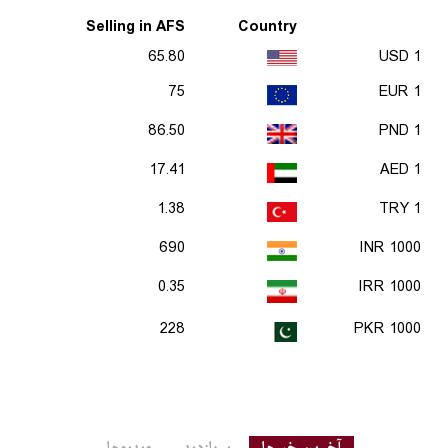
Selling in AFS
Country
65.80
1 USD
75
1 EUR
86.50
1 PND
17.41
1 AED
1.38
1 TRY
690
1000 INR
0.35
1000 IRR
228
1000 PKR