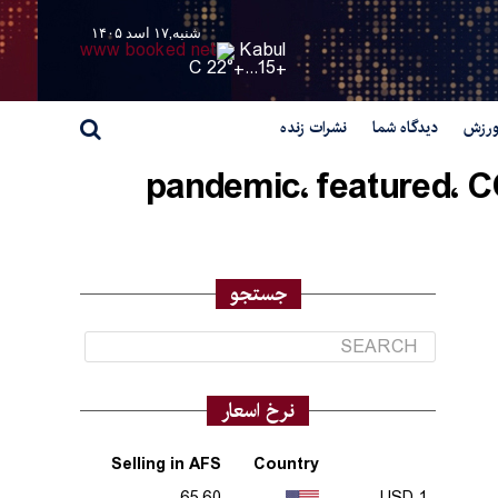
شنبه,۱۷ اسد ۱۴۰۵
Kabul
22° C
+
15...
+
رزش
دیدگاه شما
نشرات زنده
All posts tagged "Afgahanistan٬ coronavirus٬ COVID-19٬ featured٬ pandemic٬
جستجو
نرخ اسعار
Selling in AFS
Country