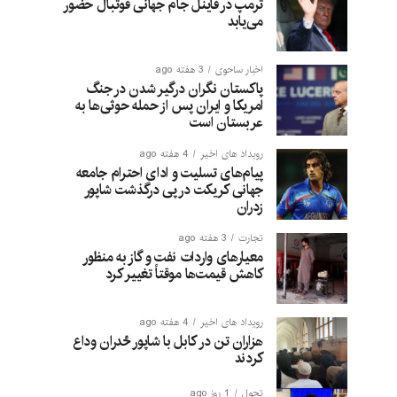
ترمپ در فاینل جام جهانی فوتبال حضور
می‌یابد
اخبار ساحوی
3 هفته ago
پاکستان نگران درگیر شدن در جنگ
امریکا و ایران پس از حمله حوثی‌ها به
عربستان است
رویداد های اخیر
4 هفته ago
پیام‌های تسلیت و ادای احترام جامعه
جهانی کریکت در پی درگذشت شاپور
زدران
تجارت
3 هفته ago
معیارهای واردات نفت و گاز به منظور
کاهش قیمت‌ها موقتاً تغییر کرد
رویداد های اخیر
4 هفته ago
هزاران تن در کابل با شاپور ځدران وداع
کردند
تحول
1 روز ago