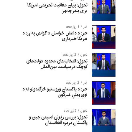
تحول: پایان معافیت تحریمی امریکا
برای بندر چابهار
څار
1 روز ago
څار: د داعش خراسان د ګواښ په اړه د
امریکا خبرداری
تحول
2 روز ago
تحول: انتخاب‌های محدود دولت‌های
کوچک در سیاست بین‌الملل
څار
2 روز ago
څار: د پاکستان وروستیو څرگندونو ته د
نوي ډیلي غبرگون
تحول
3 روز ago
تحول: بررسی رایزنی امنیتی چین و
پاکستان درباره افغانستان