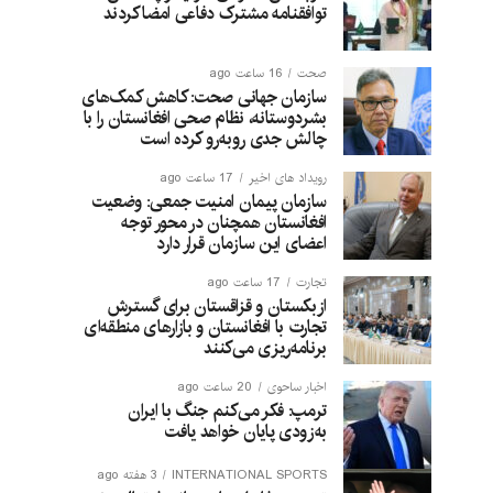
توافقنامه مشترک دفاعی امضا کردند
صحت
16 ساعت ago
سازمان جهانی صحت: کاهش کمک‌های
بشردوستانه، نظام صحی افغانستان را با
چالش جدی روبه‌رو کرده است
رویداد های اخیر
17 ساعت ago
سازمان پیمان امنیت جمعی: وضعیت
افغانستان همچنان در محور توجه
اعضای این سازمان قرار دارد
تجارت
17 ساعت ago
ازبکستان و قزاقستان برای گسترش
تجارت با افغانستان و بازارهای منطقه‌ای
برنامه‌ریزی می‌کنند
اخبار ساحوی
20 ساعت ago
ترمپ: فکر می‌کنم جنگ با ایران
به‌زودی پایان خواهد یافت
INTERNATIONAL SPORTS
3 هفته ago