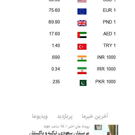
65.60
1 USD
75.60
1 EUR
89.90
1 PND
17.60
1 AED
1.40
1 TRY
690
1000 INR
0.34
1000 IRR
235
1000 PKR
آخرین خبرها
پربازدید
ویدیوها
رویداد های اخیر
16 ساعت ago
عربستان سعودی، ترکیه و پاکستان