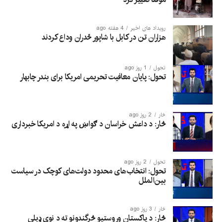
رویداد های اخیر
4 هفته ago
هزاران تن در کابل با شاپور ځدران وداع کردند
تحول
1 روز ago
تحول: پایان معافیت تحریمی امریکا برای بندر چابهار
څار
2 روز ago
څار: د داعش خراسان د ګواښ په اړه د امریکا خبرداری
تحول
2 روز ago
تحول: انتخاب‌های محدود دولت‌های کوچک در سیاست
بین‌الملل
څار
3 روز ago
څار: د پاکستان وروستیو څرگندونو ته د نوي ډیلي