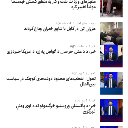
معیارهای واردات نفت و گاز به منظور کاهش قیمت‌ها
موقتاً تغییر کرد
رویداد های اخیر
4 هفته ago
هزاران تن در کابل با شاپور ځدران وداع کردند
څار
2 ساعت ago
څار: د داعش خراسان د ګواښ په اړه د امریکا خبرداری
تحول
1 روز ago
تحول: انتخاب‌های محدود دولت‌های کوچک در سیاست
بین‌الملل
څار
1 روز ago
څار: د پاکستان وروستیو څرگندونو ته د نوي ډیلي
غبرگون
تحول
2 روز ago