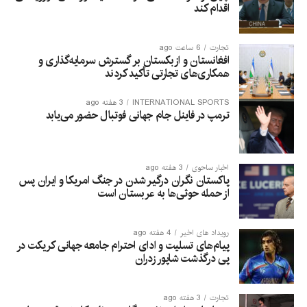
اقدام کند
تجارت
6 ساعت ago
افغانستان و ازبکستان بر گسترش سرمایه‌گذاری و
همکاری‌های تجارتی تأکید کردند
INTERNATIONAL SPORTS
3 هفته ago
ترمپ در فاینل جام جهانی فوتبال حضور می‌یابد
اخبار ساحوی
3 هفته ago
پاکستان نگران درگیر شدن در جنگ امریکا و ایران پس
از حمله حوثی‌ها به عربستان است
رویداد های اخیر
4 هفته ago
پیام‌های تسلیت و ادای احترام جامعه جهانی کریکت در
پی درگذشت شاپور زدران
تجارت
3 هفته ago