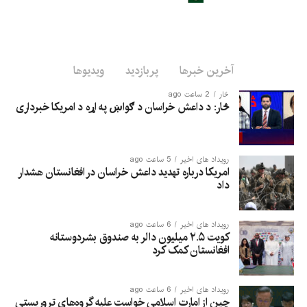
آخرین خبرها
پربازدید
ویدیوها
څار
2 ساعت ago
څار: د داعش خراسان د ګواښ په اړه د امریکا خبرداری
رویداد های اخیر
5 ساعت ago
امریکا درباره تهدید داعش خراسان در افغانستان هشدار
داد
رویداد های اخیر
6 ساعت ago
کویت ۲.۵ میلیون دالر به صندوق بشردوستانه
افغانستان کمک کرد
رویداد های اخیر
6 ساعت ago
چین از امارت اسلامی خواست علیه گروه‌های تروریستی