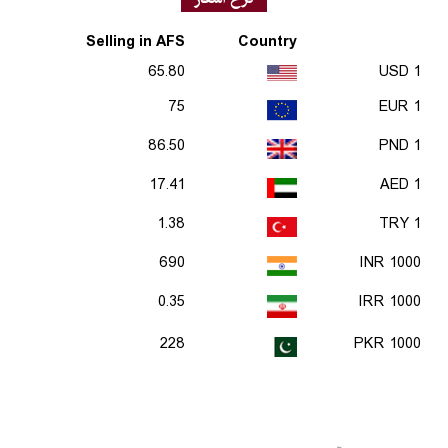
Selling in AFS
Country
65.80
1 USD
75
1 EUR
86.50
1 PND
17.41
1 AED
1.38
1 TRY
690
1000 INR
0.35
1000 IRR
228
1000 PKR