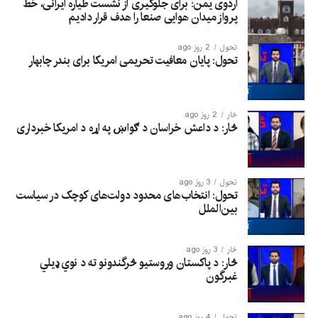
اردوی یمن: برای جلوگیری از نشست طیاره ایرانی، خط
پرواز میدان هوایی صنعا را هدف قرار دادیم
تحول
2 روز ago
تحول: پایان معافیت تحریمی امریکا برای بندر چابهار
څار
2 روز ago
څار: د داعش خراسان د ګواښ په اړه د امریکا خبرداری
تحول
3 روز ago
تحول: انتخاب‌های محدود دولت‌های کوچک در سیاست
بین‌الملل
څار
3 روز ago
څار: د پاکستان وروستیو څرگندونو ته د نوي ډیلي
غبرگون
تحول
4 روز ago