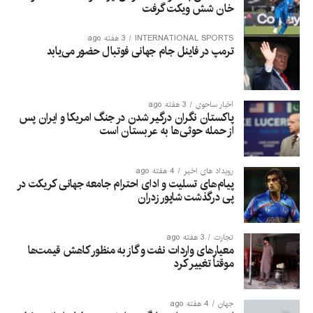
خان شش ویکت گرفت
INTERNATIONAL SPORTS
3 هفته ago
ترمپ در فاینل جام جهانی فوتبال حضور می‌یابد
اخبار ساحوی
3 هفته ago
پاکستان نگران درگیر شدن در جنگ امریکا و ایران پس
از حمله حوثی‌ها به عربستان است
رویداد های اخیر
4 هفته ago
پیام‌های تسلیت و ادای احترام جامعه جهانی کریکت در
پی درگذشت شاپور زدران
تجارت
3 هفته ago
معیارهای واردات نفت و گاز به منظور کاهش قیمت‌ها
موقتاً تغییر کرد
جهان
4 هفته ago