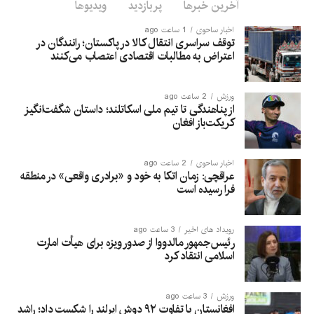
آخرین خبرها
پربازدید
ویدیوها
اخبار ساحوی
1 ساعت ago
توقف سراسری انتقال کالا در پاکستان؛ رانندگان در
اعتراض به مطالبات اقتصادی اعتصاب می‌کنند
ورزش
2 ساعت ago
از پناهندگی تا تیم ملی اسکاتلند؛ داستان شگفت‌انگیز
کریکت‌باز افغان
اخبار ساحوی
2 ساعت ago
عراقچی: زمان اتکا به خود و «برادری واقعی» در منطقه
فرا رسیده است
رویداد های اخیر
3 ساعت ago
رئیس‌جمهور مالدووا از صدور ویزه برای هیأت امارت
اسلامی انتقاد کرد
ورزش
3 ساعت ago
افغانستان با تفاوت ۹۲ دوش ایرلند را شکست داد؛ راشد