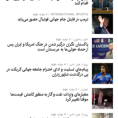
اقدام کند
INTERNATIONAL SPORTS
3 هفته ago
ترمپ در فاینل جام جهانی فوتبال حضور می‌یابد
اخبار ساحوی
3 هفته ago
پاکستان نگران درگیر شدن در جنگ امریکا و ایران پس
از حمله حوثی‌ها به عربستان است
رویداد های اخیر
4 هفته ago
پیام‌های تسلیت و ادای احترام جامعه جهانی کریکت در
پی درگذشت شاپور زدران
تجارت
3 هفته ago
معیارهای واردات نفت و گاز به منظور کاهش قیمت‌ها
موقتاً تغییر کرد
رویداد های اخیر
4 هفته ago