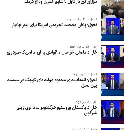
هزاران تن در کابل با شاپور ځدران وداع کردند
تحول
11 ساعت ago
تحول: پایان معافیت تحریمی امریکا برای بندر چابهار
څار
13 ساعت ago
څار: د داعش خراسان د ګواښ په اړه د امریکا خبرداری
تحول
1 روز ago
تحول: انتخاب‌های محدود دولت‌های کوچک در سیاست
بین‌الملل
څار
2 روز ago
څار: د پاکستان وروستیو څرگندونو ته د نوي ډیلي
غبرگون
تحول
2 روز ago