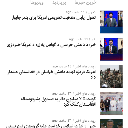
آخرین خبرها
پربازدید
ویدیوها
تحول
11 ساعت ago
تحول: پایان معافیت تحریمی امریکا برای بندر چابهار
څار
13 ساعت ago
څار: د داعش خراسان د ګواښ په اړه د امریکا خبرداری
رویداد های اخیر
16 ساعت ago
امریکا درباره تهدید داعش خراسان در افغانستان هشدار
داد
رویداد های اخیر
17 ساعت ago
کویت ۲.۵ میلیون دالر به صندوق بشردوستانه
افغانستان کمک کرد
رویداد های اخیر
17 ساعت ago
چین از امارت اسلامی خواست علیه گروه‌های تروریستی