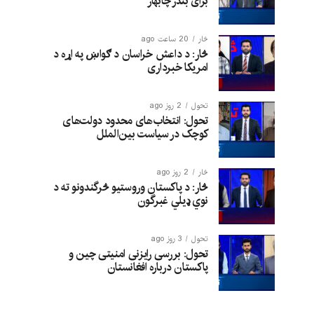
برای بندر چابهار
څار
20 ساعت ago
څار: د داعش خراسان د ګواښ په اړه د
امریکا خبرداری
تحول
2 روز ago
تحول: انتخاب‌های محدود دولت‌های
کوچک در سیاست بین‌الملل
څار
2 روز ago
څار: د پاکستان وروستیو څرگندونو ته د
نوي ډیلي غبرگون
تحول
3 روز ago
تحول: بررسی رایزنی امنیتی چین و
پاکستان درباره افغانستان