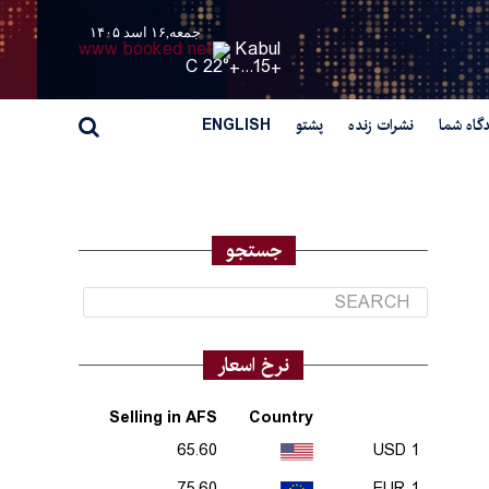
جمعه,۱۶ اسد ۱۴۰۵
Kabul
22° C
+
15...
+
گاه شما
نشرات زنده
پشتو
ENGLISH
جستجو
نرخ اسعار
Selling in AFS
Country
65.60
1 USD