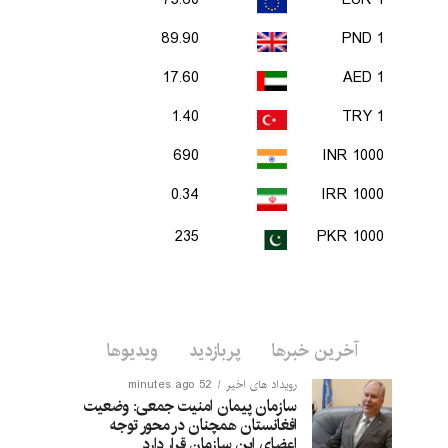
75.60
1 EUR
89.90
1 PND
17.60
1 AED
1.40
1 TRY
690
1000 INR
0.34
1000 IRR
235
1000 PKR
آخرین خبرها
پربازدید
ویدیوها
رویداد های اخیر
52 minutes ago
سازمان پیمان امنیت جمعی: وضعیت
افغانستان همچنان در محور توجه
اعضای این سازمان قرار دارد