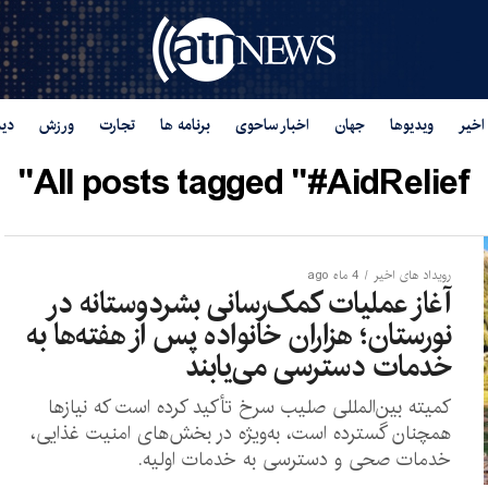
اخیر
ویدیوها
جهان
اخبار ساحوی
برنامه ها
تجارت
ورزش
دید
All posts tagged "#AidRelief"
رویداد های اخیر
4 ماه ago
آغاز عملیات کمک‌رسانی بشردوستانه در
نورستان؛ هزاران خانواده پس از هفته‌ها به
خدمات دسترسی می‌یابند
کمیته بین‌المللی صلیب سرخ تأکید کرده است که نیازها
همچنان گسترده است، به‌ویژه در بخش‌های امنیت غذایی،
خدمات صحی و دسترسی به خدمات اولیه.