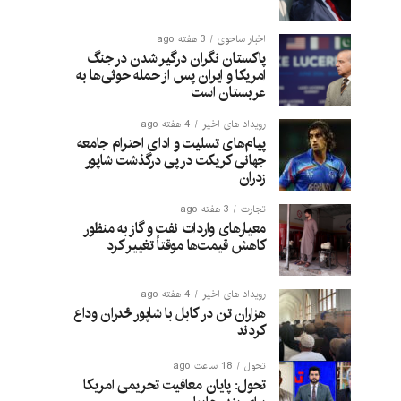
اخبار ساحوی
3 هفته ago
پاکستان نگران درگیر شدن در جنگ
امریکا و ایران پس از حمله حوثی‌ها به
عربستان است
رویداد های اخیر
4 هفته ago
پیام‌های تسلیت و ادای احترام جامعه
جهانی کریکت در پی درگذشت شاپور
زدران
تجارت
3 هفته ago
معیارهای واردات نفت و گاز به منظور
کاهش قیمت‌ها موقتاً تغییر کرد
رویداد های اخیر
4 هفته ago
هزاران تن در کابل با شاپور ځدران وداع
کردند
تحول
18 ساعت ago
تحول: پایان معافیت تحریمی امریکا