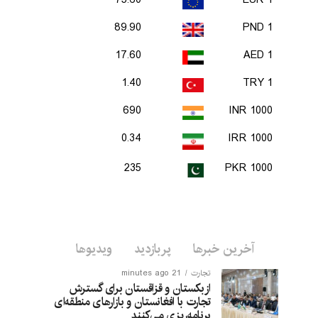
75.60
1 EUR
89.90
1 PND
17.60
1 AED
1.40
1 TRY
690
1000 INR
0.34
1000 IRR
235
1000 PKR
آخرین خبرها
پربازدید
ویدیوها
تجارت
21 minutes ago
ازبکستان و قزاقستان برای گسترش
تجارت با افغانستان و بازارهای منطقه‌ای
برنامه‌ریزی می‌کنند