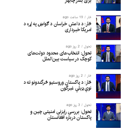
برای بندر چابهار
څار
19 ساعت ago
څار: د داعش خراسان د ګواښ په اړه د
امریکا خبرداری
تحول
2 روز ago
تحول: انتخاب‌های محدود دولت‌های
کوچک در سیاست بین‌الملل
څار
2 روز ago
څار: د پاکستان وروستیو څرگندونو ته د
نوي ډیلي غبرگون
تحول
3 روز ago
تحول: بررسی رایزنی امنیتی چین و
پاکستان درباره افغانستان