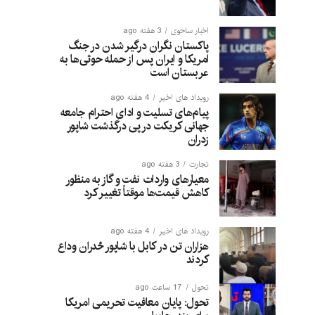
اخبار ساحوی
3 هفته ago
پاکستان نگران درگیر شدن در جنگ
امریکا و ایران پس از حمله حوثی‌ها به
عربستان است
رویداد های اخیر
4 هفته ago
پیام‌های تسلیت و ادای احترام جامعه
جهانی کریکت در پی درگذشت شاپور
زدران
تجارت
3 هفته ago
معیارهای واردات نفت و گاز به منظور
کاهش قیمت‌ها موقتاً تغییر کرد
رویداد های اخیر
4 هفته ago
هزاران تن در کابل با شاپور ځدران وداع
کردند
تحول
17 ساعت ago
تحول: پایان معافیت تحریمی امریکا