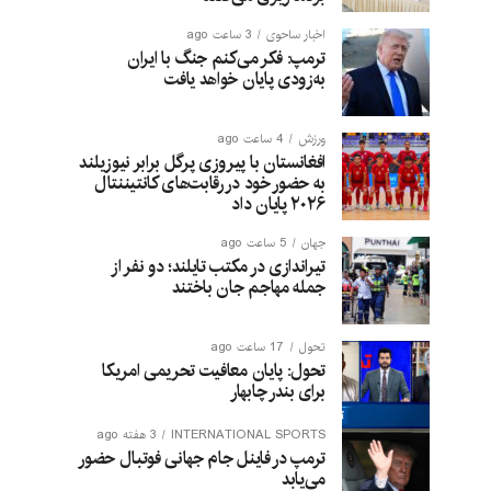
اخبار ساحوی
3 ساعت ago
ترمپ: فکر می‌کنم جنگ با ایران
به‌زودی پایان خواهد یافت
ورزش
4 ساعت ago
افغانستان با پیروزی پرگل برابر نیوزیلند
به حضور خود در رقابت‌های کانتیننتال
۲۰۲۶ پایان داد
جهان
5 ساعت ago
تیراندازی در مکتب تایلند؛ دو نفر از
جمله مهاجم جان باختند
تحول
17 ساعت ago
تحول: پایان معافیت تحریمی امریکا
برای بندر چابهار
INTERNATIONAL SPORTS
3 هفته ago
ترمپ در فاینل جام جهانی فوتبال حضور
می‌یابد