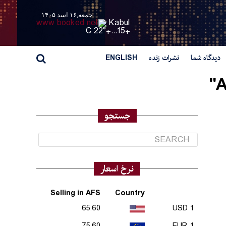
جمعه,۱۶ اسد ۱۴۰۵
Kabul
22° C
+
15...
+
دیدگاه شما
نشرات زنده
ENGLISH
A
جستجو
نرخ اسعار
Selling in AFS
Country
65.60
1 USD