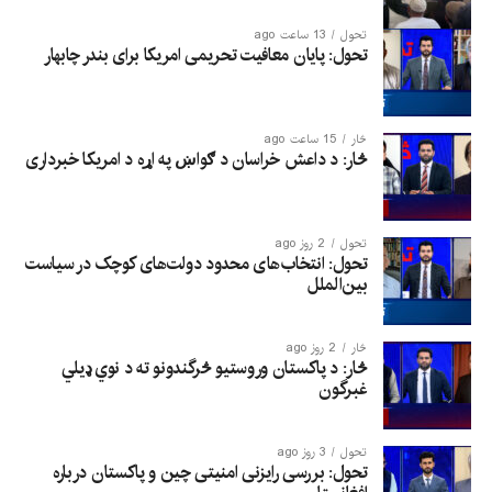
تحول
13 ساعت ago
تحول: پایان معافیت تحریمی امریکا برای بندر چابهار
څار
15 ساعت ago
څار: د داعش خراسان د ګواښ په اړه د امریکا خبرداری
تحول
2 روز ago
تحول: انتخاب‌های محدود دولت‌های کوچک در سیاست
بین‌الملل
څار
2 روز ago
څار: د پاکستان وروستیو څرگندونو ته د نوي ډیلي
غبرگون
تحول
3 روز ago
تحول: بررسی رایزنی امنیتی چین و پاکستان درباره