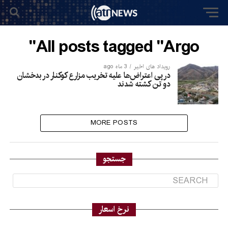
All posts tagged "Argo"
رویداد های اخیر
3 ماه ago
در پی اعتراض‌ها علیه تخریب مزارع کوکنار در بدخشان
دو تن کشته شدند
MORE POSTS
جستجو
نرخ اسعار