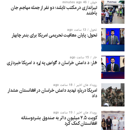
جهان
46 minutes ago
تیراندازی در مکتب تایلند؛ دو نفر از جمله مهاجم جان
باختند
تحول
13 ساعت ago
تحول: پایان معافیت تحریمی امریکا برای بندر چابهار
څار
15 ساعت ago
څار: د داعش خراسان د ګواښ په اړه د امریکا خبرداری
رویداد های اخیر
18 ساعت ago
امریکا درباره تهدید داعش خراسان در افغانستان هشدار
داد
رویداد های اخیر
19 ساعت ago
کویت ۲.۵ میلیون دالر به صندوق بشردوستانه
افغانستان کمک کرد