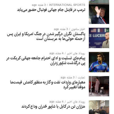
INTERNATIONAL SPORTS
3 هفته ago
ترمپ در فاینل جام جهانی فوتبال حضور می‌یابد
اخبار ساحوی
3 هفته ago
پاکستان نگران درگیر شدن در جنگ امریکا و ایران پس
از حمله حوثی‌ها به عربستان است
رویداد های اخیر
4 هفته ago
پیام‌های تسلیت و ادای احترام جامعه جهانی کریکت در
پی درگذشت شاپور زدران
تجارت
3 هفته ago
معیارهای واردات نفت و گاز به منظور کاهش قیمت‌ها
موقتاً تغییر کرد
رویداد های اخیر
4 هفته ago
هزاران تن در کابل با شاپور ځدران وداع کردند