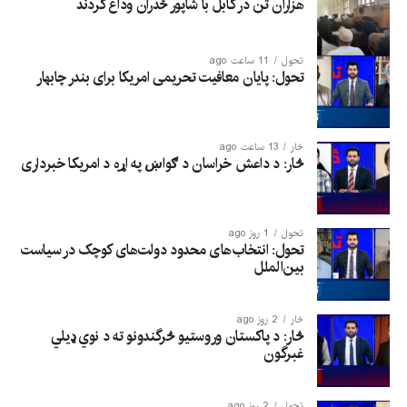
هزاران تن در کابل با شاپور ځدران وداع کردند
تحول
11 ساعت ago
تحول: پایان معافیت تحریمی امریکا برای بندر چابهار
څار
13 ساعت ago
څار: د داعش خراسان د ګواښ په اړه د امریکا خبرداری
تحول
1 روز ago
تحول: انتخاب‌های محدود دولت‌های کوچک در سیاست
بین‌الملل
څار
2 روز ago
څار: د پاکستان وروستیو څرگندونو ته د نوي ډیلي
غبرگون
تحول
2 روز ago