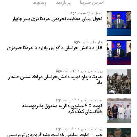
آخرین خبرها
پربازدید
ویدیوها
تحول
11 ساعت ago
تحول: پایان معافیت تحریمی امریکا برای بندر چابهار
څار
13 ساعت ago
څار: د داعش خراسان د ګواښ په اړه د امریکا خبرداری
رویداد های اخیر
16 ساعت ago
امریکا درباره تهدید داعش خراسان در افغانستان هشدار
داد
رویداد های اخیر
17 ساعت ago
کویت ۲.۵ میلیون دالر به صندوق بشردوستانه
افغانستان کمک کرد
رویداد های اخیر
17 ساعت ago
چین از امارت اسلامی خواست علیه گروه‌های تروریستی