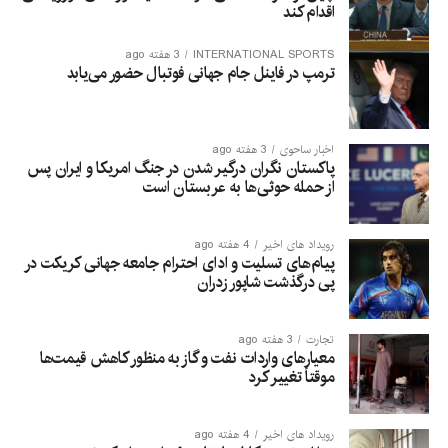
اقدام کند
INTERNATIONAL SPORTS
3 هفته ago
ترمپ در فاینل جام جهانی فوتبال حضور می‌یابد
اخبار ساحوی
3 هفته ago
پاکستان نگران درگیر شدن در جنگ امریکا و ایران پس
از حمله حوثی‌ها به عربستان است
رویداد های اخیر
4 هفته ago
پیام‌های تسلیت و ادای احترام جامعه جهانی کریکت در
پی درگذشت شاپور زدران
تجارت
3 هفته ago
معیارهای واردات نفت و گاز به منظور کاهش قیمت‌ها
موقتاً تغییر کرد
رویداد های اخیر
4 هفته ago