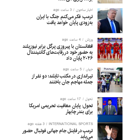
اخبار ساحوی
3 ساعت ago
ترمپ: فکر می‌کنم جنگ با ایران
به‌زودی پایان خواهد یافت
ورزش
4 ساعت ago
افغانستان با پیروزی پرگل برابر نیوزیلند
به حضور خود در رقابت‌های کانتیننتال
۲۰۲۶ پایان داد
جهان
5 ساعت ago
تیراندازی در مکتب تایلند؛ دو نفر از
جمله مهاجم جان باختند
تحول
17 ساعت ago
تحول: پایان معافیت تحریمی امریکا
برای بندر چابهار
INTERNATIONAL SPORTS
3 هفته ago
ترمپ در فاینل جام جهانی فوتبال حضور
می‌یابد