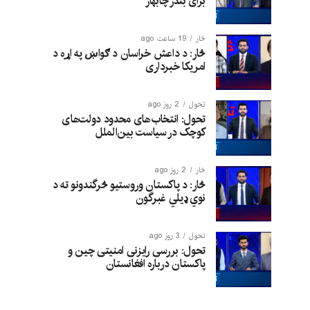
برای بندر چابهار
څار
19 ساعت ago
څار: د داعش خراسان د ګواښ په اړه د
امریکا خبرداری
تحول
2 روز ago
تحول: انتخاب‌های محدود دولت‌های
کوچک در سیاست بین‌الملل
څار
2 روز ago
څار: د پاکستان وروستیو څرگندونو ته د
نوي ډیلي غبرگون
تحول
3 روز ago
تحول: بررسی رایزنی امنیتی چین و
پاکستان درباره افغانستان