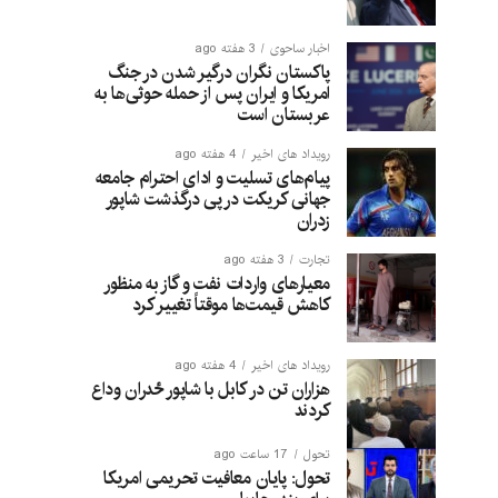
اخبار ساحوی
3 هفته ago
پاکستان نگران درگیر شدن در جنگ
امریکا و ایران پس از حمله حوثی‌ها به
عربستان است
رویداد های اخیر
4 هفته ago
پیام‌های تسلیت و ادای احترام جامعه
جهانی کریکت در پی درگذشت شاپور
زدران
تجارت
3 هفته ago
معیارهای واردات نفت و گاز به منظور
کاهش قیمت‌ها موقتاً تغییر کرد
رویداد های اخیر
4 هفته ago
هزاران تن در کابل با شاپور ځدران وداع
کردند
تحول
17 ساعت ago
تحول: پایان معافیت تحریمی امریکا