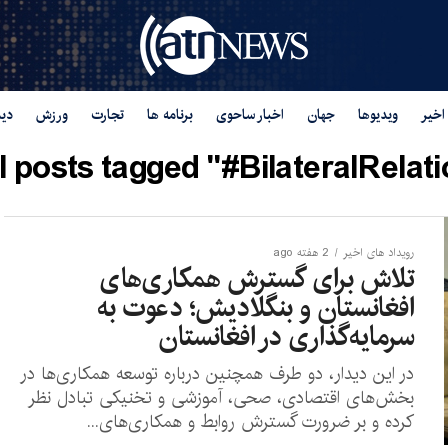
اخیر
ویدیوها
جهان
اخبار ساحوی
برنامه ها
تجارت
ورزش
دید
l posts tagged "#BilateralRelati
رویداد های اخیر
2 هفته ago
تلاش برای گسترش همکاری‌های
افغانستان و بنگلادیش؛ دعوت به
سرمایه‌گذاری در افغانستان
در این دیدار، دو طرف همچنین درباره توسعه همکاری‌ها در
بخش‌های اقتصادی، صحی، آموزشی و تخنیکی تبادل نظر
کرده و بر ضرورت گسترش روابط و همکاری‌های...