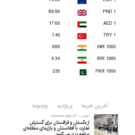
75.60
1 EUR
89.90
1 PND
17.60
1 AED
1.40
1 TRY
690
1000 INR
0.34
1000 IRR
235
1000 PKR
آخرین خبرها
پربازدید
ویدیوها
تجارت
27 minutes ago
ازبکستان و قزاقستان برای گسترش
تجارت با افغانستان و بازارهای منطقه‌ای
برنامه‌ریزی می‌کنند