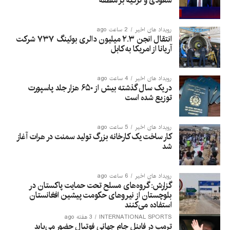
سعودی و ترکیه بر منطقه
رویداد های اخیر
2 ساعت ago
انتقال انجن ۲.۳ میلیون دالری بوئینگ ۷۳۷ شرکت
آریانا از امریکا به کابل
رویداد های اخیر
4 ساعت ago
در یک سال گذشته بیش از ۶۵۰ هزار جلد پاسپورت
توزیع شده است
رویداد های اخیر
5 ساعت ago
کار ساخت یک کارخانه بزرگ تولید سمنت در هرات آغاز
شد
رویداد های اخیر
6 ساعت ago
گزارش: گروه‌های مسلح تحت حمایت پاکستان در
بلوچستان از نیروهای حکومت پیشین افغانستان
استفاده می‌کنند
INTERNATIONAL SPORTS
3 هفته ago
ترمپ در فاینل جام جهانی فوتبال حضور می‌یابد