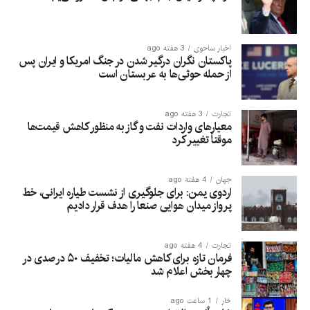
اخبار ساحوی
3 هفته ago
پاکستان نگران درگیر شدن در جنگ امریکا و ایران پس
از حمله حوثی‌ها به عربستان است
تجارت
3 هفته ago
معیارهای واردات نفت و گاز به منظور کاهش قیمت‌ها
موقتاً تغییر کرد
جهان
4 هفته ago
اردوی یمن: برای جلوگیری از نشست طیاره ایرانی، خط
پرواز میدان هوایی صنعا را هدف قرار دادیم
تجارت
4 هفته ago
فرمان تازه برای کاهش مالیات؛ تخفیف ۵۰ درصدی در
چهار بخش اعلام شد
څار
1 ساعت ago