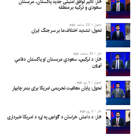
څار: تأثیر توافق امنیتی جدید پاکستان، عربستان
سعودی و ترکیه بر منطقه
تحول
22 ساعت ago
تحول: تشدید اختلاف‌ها بر سر جنگ ایران
څار
23 ساعت ago
څار: د ترکیې، سعودي عربستان او پاکستان دفاعي
تړون
تحول
3 روز ago
تحول: پایان معافیت تحریمی امریکا برای بندر چابهار
څار
3 روز ago
څار: د داعش خراسان د ګواښ په اړه د امریکا خبرداری