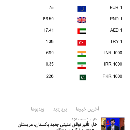
75
1 EUR
86.50
1 PND
17.41
1 AED
1.38
1 TRY
690
1000 INR
0.35
1000 IRR
228
1000 PKR
آخرین خبرها
پربازدید
ویدیوها
څار
1 ساعت ago
څار: تأثیر توافق امنیتی جدید پاکستان، عربستان