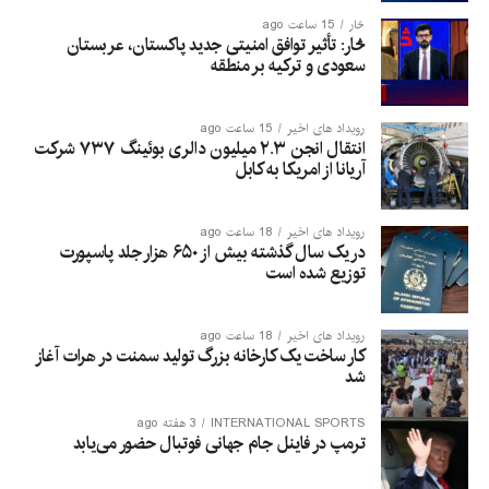
څار
15 ساعت ago
څار: تأثیر توافق امنیتی جدید پاکستان، عربستان
سعودی و ترکیه بر منطقه
رویداد های اخیر
15 ساعت ago
انتقال انجن ۲.۳ میلیون دالری بوئینگ ۷۳۷ شرکت
آریانا از امریکا به کابل
رویداد های اخیر
18 ساعت ago
در یک سال گذشته بیش از ۶۵۰ هزار جلد پاسپورت
توزیع شده است
رویداد های اخیر
18 ساعت ago
کار ساخت یک کارخانه بزرگ تولید سمنت در هرات آغاز
شد
INTERNATIONAL SPORTS
3 هفته ago
ترمپ در فاینل جام جهانی فوتبال حضور می‌یابد