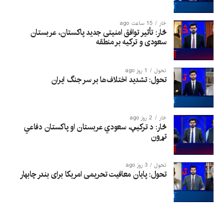
څار
15 ساعت ago
څار: تأثیر توافق امنیتی جدید پاکستان، عربستان
سعودی و ترکیه بر منطقه
تحول
1 روز ago
تحول: تشدید اختلاف‌ها بر سر جنگ ایران
څار
2 روز ago
څار: د ترکیې، سعودي عربستان او پاکستان دفاعي
تړون
تحول
3 روز ago
تحول: پایان معافیت تحریمی امریکا برای بندر چابهار