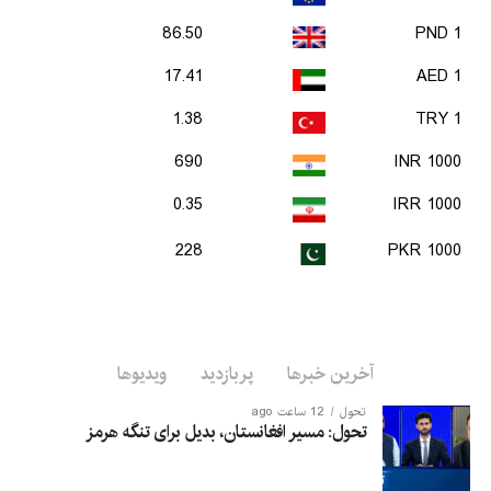
86.50
1 PND
17.41
1 AED
1.38
1 TRY
690
1000 INR
0.35
1000 IRR
228
1000 PKR
آخرین خبرها
پربازدید
ویدیوها
تحول
12 ساعت ago
تحول: مسیر افغانستان، بدیل برای تنگه هرمز