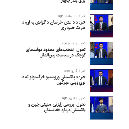
برای بندر چابهار
څار
20 ساعت ago
څار: د داعش خراسان د ګواښ په اړه د
امریکا خبرداری
تحول
2 روز ago
تحول: انتخاب‌های محدود دولت‌های
کوچک در سیاست بین‌الملل
څار
2 روز ago
څار: د پاکستان وروستیو څرگندونو ته د
نوي ډیلي غبرگون
تحول
3 روز ago
تحول: بررسی رایزنی امنیتی چین و
پاکستان درباره افغانستان