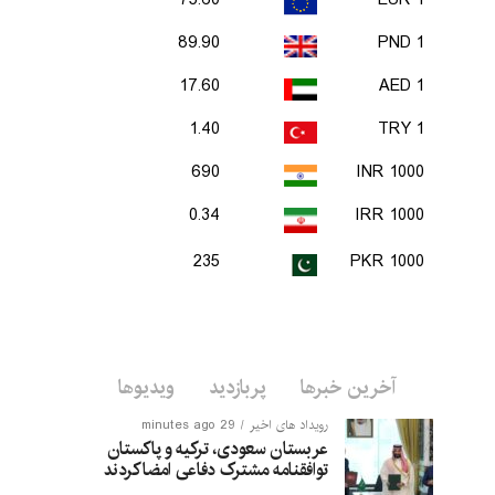
75.60
1 EUR
89.90
1 PND
17.60
1 AED
1.40
1 TRY
690
1000 INR
0.34
1000 IRR
235
1000 PKR
آخرین خبرها
پربازدید
ویدیوها
رویداد های اخیر
29 minutes ago
عربستان سعودی، ترکیه و پاکستان
توافقنامه مشترک دفاعی امضا کردند