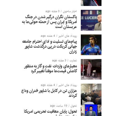
اخبار ساحوی
3 هفته ago
پاکستان نگران درگیر شدن در جنگ
امریکا و ایران پس از حمله حوثی‌ها به
عربستان است
رویداد های اخیر
4 هفته ago
پیام‌های تسلیت و ادای احترام جامعه
جهانی کریکت در پی درگذشت شاپور
زدران
تجارت
3 هفته ago
معیارهای واردات نفت و گاز به منظور
کاهش قیمت‌ها موقتاً تغییر کرد
رویداد های اخیر
4 هفته ago
هزاران تن در کابل با شاپور ځدران وداع
کردند
تحول
19 ساعت ago
تحول: پایان معافیت تحریمی امریکا