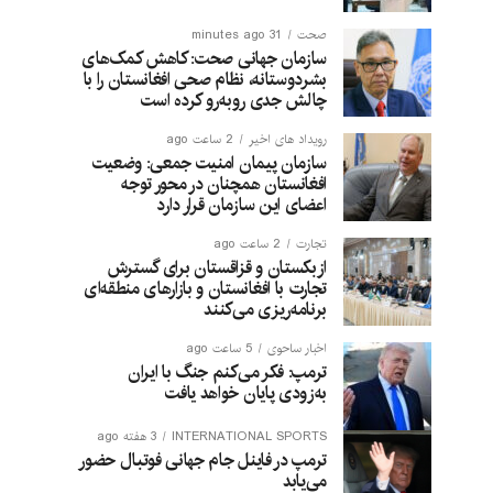
صحت
31 minutes ago
سازمان جهانی صحت: کاهش کمک‌های
بشردوستانه، نظام صحی افغانستان را با
چالش جدی روبه‌رو کرده است
رویداد های اخیر
2 ساعت ago
سازمان پیمان امنیت جمعی: وضعیت
افغانستان همچنان در محور توجه
اعضای این سازمان قرار دارد
تجارت
2 ساعت ago
ازبکستان و قزاقستان برای گسترش
تجارت با افغانستان و بازارهای منطقه‌ای
برنامه‌ریزی می‌کنند
اخبار ساحوی
5 ساعت ago
ترمپ: فکر می‌کنم جنگ با ایران
به‌زودی پایان خواهد یافت
INTERNATIONAL SPORTS
3 هفته ago
ترمپ در فاینل جام جهانی فوتبال حضور
می‌یابد