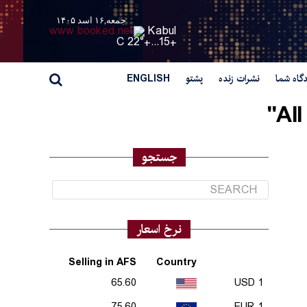
جمعه,۱۶ اسد ۱۴۰۵
Kabul
22° C
+
15...
+
گاه شما
نشرات زنده
پشتو
ENGLISH
All
جستجو
نرخ اسعار
Selling in AFS
Country
65.60
1 USD