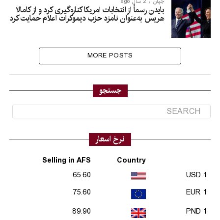
جهان
2 سال ago
بایدن رسماً از انتخابات امریکا کناره‌گیری کرد و از کامالا
هریس به‌عنوان نامزد حزب دیموکرات اعلام حمایت کرد
MORE POSTS
جستجو
نرخ اسعار
Selling in AFS
Country
65.60
1 USD
75.60
1 EUR
89.90
1 PND