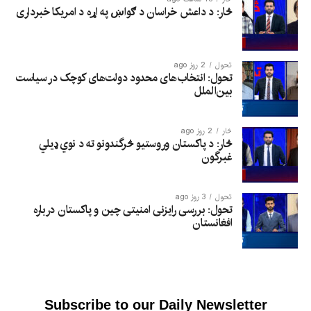
څار: د داعش خراسان د ګواښ په اړه د امریکا خبرداری
تحول
2 روز ago
تحول: انتخاب‌های محدود دولت‌های کوچک در سیاست
بین‌الملل
څار
2 روز ago
څار: د پاکستان وروستیو څرگندونو ته د نوي ډیلي
غبرگون
تحول
3 روز ago
تحول: بررسی رایزنی امنیتی چین و پاکستان درباره
افغانستان
Subscribe to our Daily Newsletter