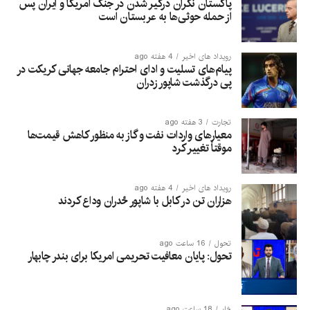
پاکستان نگران درگیر شدن در جنگ امریکا و ایران پس
از حمله حوثی‌ها به عربستان است
رویداد های اخیر
4 هفته ago
پیام‌های تسلیت و ادای احترام جامعه جهانی کریکت در
پی درگذشت شاپور زدران
تجارت
3 هفته ago
معیارهای واردات نفت و گاز به منظور کاهش قیمت‌ها
موقتاً تغییر کرد
رویداد های اخیر
4 هفته ago
هزاران تن در کابل با شاپور ځدران وداع کردند
تحول
16 ساعت ago
تحول: پایان معافیت تحریمی امریکا برای بندر چابهار
څار
18 ساعت ago