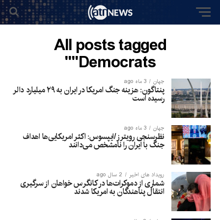
All posts tagged
"Democrats"
جهان
3 ماه ago
پنتاگون: هزینه جنگ امریکا در ایران به ۲۹ میلیارد دالر
رسیده است
جهان
3 ماه ago
نظرسنجی رویترز/ایپسوس: اکثر امریکایی‌ها اهداف
جنگ با ایران را نامشخص می‌دانند
رویداد های اخیر
2 سال ago
شماری از دموکرات‌ها در کانگرس خواهان از سرگیری
انتقال پناهندگان به امریکا شدند