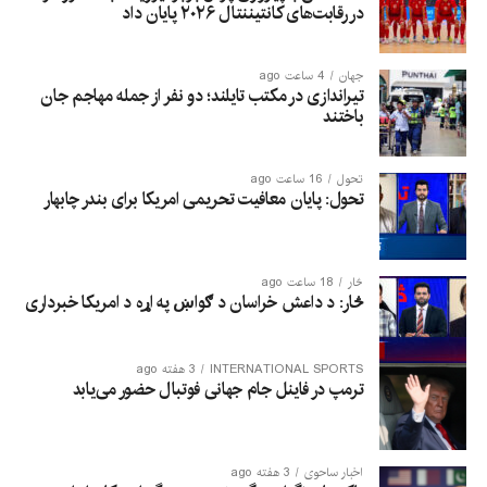
در رقابت‌های کانتیننتال ۲۰۲۶ پایان داد
جهان
4 ساعت ago
تیراندازی در مکتب تایلند؛ دو نفر از جمله مهاجم جان
باختند
تحول
16 ساعت ago
تحول: پایان معافیت تحریمی امریکا برای بندر چابهار
څار
18 ساعت ago
څار: د داعش خراسان د ګواښ په اړه د امریکا خبرداری
INTERNATIONAL SPORTS
3 هفته ago
ترمپ در فاینل جام جهانی فوتبال حضور می‌یابد
اخبار ساحوی
3 هفته ago