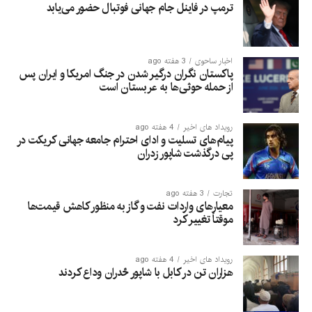
ترمپ در فاینل جام جهانی فوتبال حضور می‌یابد
اخبار ساحوی
3 هفته ago
پاکستان نگران درگیر شدن در جنگ امریکا و ایران پس
از حمله حوثی‌ها به عربستان است
رویداد های اخیر
4 هفته ago
پیام‌های تسلیت و ادای احترام جامعه جهانی کریکت در
پی درگذشت شاپور زدران
تجارت
3 هفته ago
معیارهای واردات نفت و گاز به منظور کاهش قیمت‌ها
موقتاً تغییر کرد
رویداد های اخیر
4 هفته ago
هزاران تن در کابل با شاپور ځدران وداع کردند