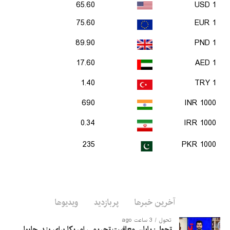
65.60
1 USD
75.60
1 EUR
89.90
1 PND
17.60
1 AED
1.40
1 TRY
690
1000 INR
0.34
1000 IRR
235
1000 PKR
آخرین خبرها
پربازدید
ویدیوها
تحول
3 ساعت ago
تحول: پایان معافیت تحریمی امریکا برای بندر چابهار