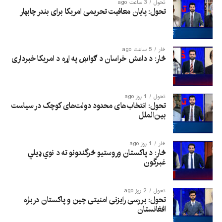
تحول
3 ساعت ago
تحول: پایان معافیت تحریمی امریکا برای بندر چابهار
څار
5 ساعت ago
څار: د داعش خراسان د ګواښ په اړه د امریکا خبرداری
تحول
1 روز ago
تحول: انتخاب‌های محدود دولت‌های کوچک در سیاست
بین‌الملل
څار
1 روز ago
څار: د پاکستان وروستیو څرگندونو ته د نوي ډیلي
غبرگون
تحول
2 روز ago
تحول: بررسی رایزنی امنیتی چین و پاکستان درباره
افغانستان