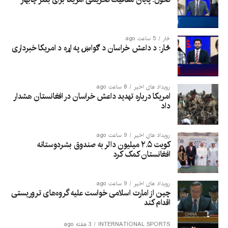
څار
5 ساعت ago
څار: د داعش خراسان د ګواښ په اړه د امریکا خبرداری
رویداد های اخیر
8 ساعت ago
امریکا درباره تهدید داعش خراسان در افغانستان هشدار
داد
رویداد های اخیر
9 ساعت ago
کویت ۲.۵ میلیون دالر به صندوق بشردوستانه
افغانستان کمک کرد
رویداد های اخیر
9 ساعت ago
چین از امارت اسلامی خواست علیه گروه‌های تروریستی
اقدام کند
INTERNATIONAL SPORTS
3 هفته ago