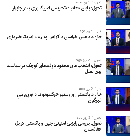
تحول
1 روز ago
تحول: پایان معافیت تحریمی امریکا برای بندر چابهار
څار
1 روز ago
څار: د داعش خراسان د ګواښ په اړه د امریکا خبرداری
تحول
2 روز ago
تحول: انتخاب‌های محدود دولت‌های کوچک در سیاست
بین‌الملل
څار
2 روز ago
څار: د پاکستان وروستیو څرگندونو ته د نوي ډیلي
غبرگون
تحول
3 روز ago
تحول: بررسی رایزنی امنیتی چین و پاکستان درباره
افغانستان