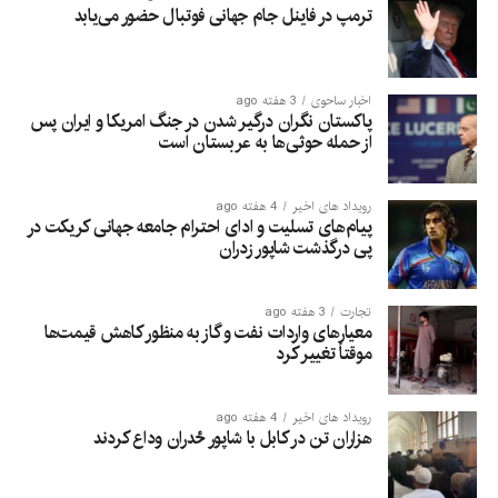
ترمپ در فاینل جام جهانی فوتبال حضور می‌یابد
اخبار ساحوی
3 هفته ago
پاکستان نگران درگیر شدن در جنگ امریکا و ایران پس
از حمله حوثی‌ها به عربستان است
رویداد های اخیر
4 هفته ago
پیام‌های تسلیت و ادای احترام جامعه جهانی کریکت در
پی درگذشت شاپور زدران
تجارت
3 هفته ago
معیارهای واردات نفت و گاز به منظور کاهش قیمت‌ها
موقتاً تغییر کرد
رویداد های اخیر
4 هفته ago
هزاران تن در کابل با شاپور ځدران وداع کردند