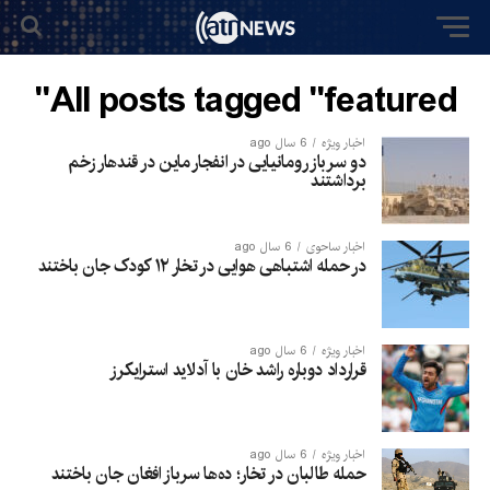
All posts tagged "featured"
اخبار ویژه
6 سال ago
دو سرباز رومانیایی در انفجار ماین در قندهار زخم
برداشتند
اخبار ساحوی
6 سال ago
در حمله اشتباهی هوایی در تخار ۱۲ کودک جان باختند
اخبار ویژه
6 سال ago
قرارداد دوباره راشد خان با آدلاید استرایکرز
اخبار ویژه
6 سال ago
حمله طالبان در تخار؛ ده‌ها سرباز افغان جان باختند