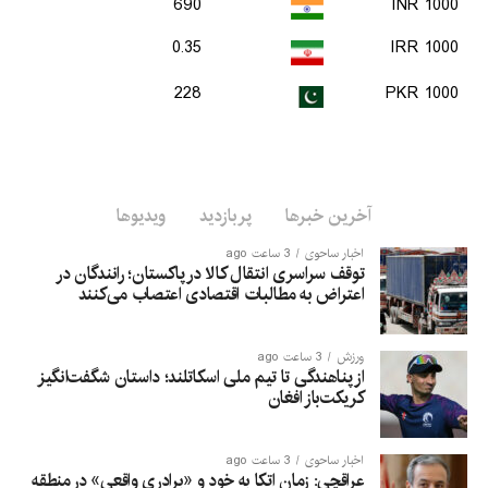
690
1000 INR
0.35
1000 IRR
228
1000 PKR
آخرین خبرها
پربازدید
ویدیوها
اخبار ساحوی
3 ساعت ago
توقف سراسری انتقال کالا در پاکستان؛ رانندگان در
اعتراض به مطالبات اقتصادی اعتصاب می‌کنند
ورزش
3 ساعت ago
از پناهندگی تا تیم ملی اسکاتلند؛ داستان شگفت‌انگیز
کریکت‌باز افغان
اخبار ساحوی
3 ساعت ago
عراقچی: زمان اتکا به خود و «برادری واقعی» در منطقه