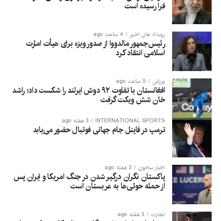
فرا رسیده است
رویداد های اخیر
4 ساعت ago
رئیس‌جمهور مالدووا از صدور ویزه برای هیأت امارت
اسلامی انتقاد کرد
ورزش
5 ساعت ago
افغانستان با تفاوت ۹۲ دوش ایرلند را شکست داد؛ راشد
خان شش ویکت گرفت
INTERNATIONAL SPORTS
3 هفته ago
ترمپ در فاینل جام جهانی فوتبال حضور می‌یابد
اخبار ساحوی
3 هفته ago
پاکستان نگران درگیر شدن در جنگ امریکا و ایران پس
از حمله حوثی‌ها به عربستان است
تجارت
3 هفته ago