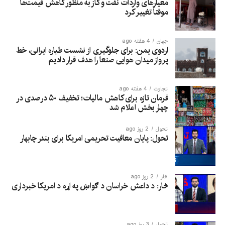
معیارهای واردات نفت و گاز به منظور کاهش قیمت‌ها
موقتاً تغییر کرد
جهان
4 هفته ago
اردوی یمن: برای جلوگیری از نشست طیاره ایرانی، خط
پرواز میدان هوایی صنعا را هدف قرار دادیم
تجارت
4 هفته ago
فرمان تازه برای کاهش مالیات؛ تخفیف ۵۰ درصدی در
چهار بخش اعلام شد
تحول
2 روز ago
تحول: پایان معافیت تحریمی امریکا برای بندر چابهار
څار
2 روز ago
څار: د داعش خراسان د ګواښ په اړه د امریکا خبرداری
تحول
3 روز ago