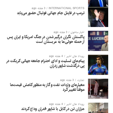
INTERNATIONAL SPORTS
3 هفته ago
ترمپ در فاینل جام جهانی فوتبال حضور می‌یابد
اخبار ساحوی
3 هفته ago
پاکستان نگران درگیر شدن در جنگ امریکا و ایران پس
از حمله حوثی‌ها به عربستان است
رویداد های اخیر
4 هفته ago
پیام‌های تسلیت و ادای احترام جامعه جهانی کریکت در
پی درگذشت شاپور زدران
تجارت
3 هفته ago
معیارهای واردات نفت و گاز به منظور کاهش قیمت‌ها
موقتاً تغییر کرد
رویداد های اخیر
4 هفته ago
هزاران تن در کابل با شاپور ځدران وداع کردند