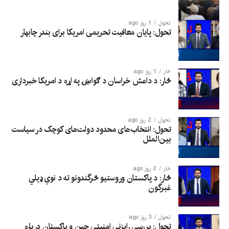
تحول
1 روز ago
تحول: پایان معافیت تحریمی امریکا برای بندر چابهار
څار
1 روز ago
څار: د داعش خراسان د ګواښ په اړه د امریکا خبرداری
تحول
2 روز ago
تحول: انتخاب‌های محدود دولت‌های کوچک در سیاست
بین‌الملل
څار
2 روز ago
څار: د پاکستان وروستیو څرگندونو ته د نوي ډیلي
غبرگون
تحول
3 روز ago
تحول: بررسی رایزنی امنیتی چین و پاکستان درباره