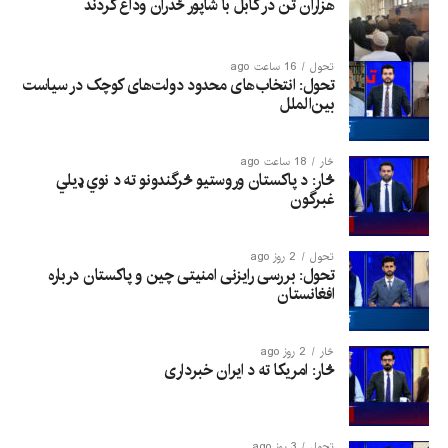
هزاران تن در کابل با شاپور ځدران وداع کردند
تحول
16 ساعت ago
تحول: انتخاب‌های محدود دولت‌های کوچک در سیاست
بین‌الملل
څار
18 ساعت ago
څار: د پاکستان وروستیو څرگندونو ته د نوي ډیلي
غبرگون
تحول
2 روز ago
تحول: بررسی رایزنی امنیتی چین و پاکستان درباره
افغانستان
څار
2 روز ago
څار: امریکا ته د ایران خبرداری
تحول
3 روز ago