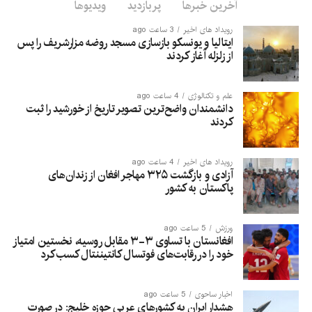
آخرین خبرها
پربازدید
ویدیوها
رویداد های اخیر
3 ساعت ago
ایتالیا و یونسکو بازسازی مسجد روضه مزارشریف را پس
از زلزله آغاز کردند
علم و تکنالوژی
4 ساعت ago
دانشمندان واضح‌ترین تصویر تاریخ از خورشید را ثبت
کردند
رویداد های اخیر
4 ساعت ago
آزادی و بازگشت ۳۲۵ مهاجر افغان از زندان‌های
پاکستان به کشور
ورزش
5 ساعت ago
افغانستان با تساوی ۳-۳ مقابل روسیه، نخستین امتیاز
خود را در رقابت‌های فوتسال کانتیننتال کسب کرد
اخبار ساحوی
5 ساعت ago
هشدار ایران به کشورهای عربی حوزه خلیج: در صورت